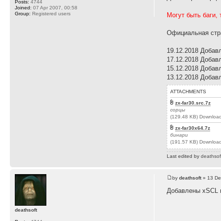
Posts:
4744
Joined:
07 Apr 2007, 00:58
Group:
Registered users
Могут быть баги, 
Официальная стра
19.12.2018 Добав
17.12.2018 Добав
15.12.2018 Добав
13.12.2018 Добав
ATTACHMENTS
zx-far30.src.7z
сорцы
(129.48 KB) Downloa
zx-far30x64.7z
бинари
(191.57 KB) Downloa
Last edited by
deathsof
by
deathsoft
» 13 De
Добавлены xSCL 
deathsoft