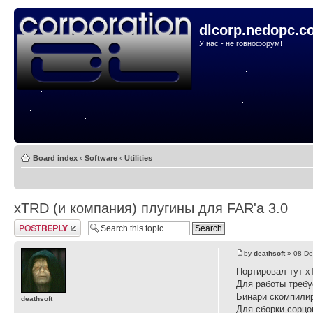
dlcorp.nedopc.c
У нас - не говнофорум!
Board index
‹
Software
‹
Utilities
xTRD (и компания) плугины для FAR'а 3.0
Post a reply
by
deathsoft
» 08 De
Портировал тут x
Для работы требует
Бинари скомпилир
deathsoft
Для сборки сорцо