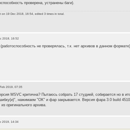
оспособность проверена, устранены баги).
t
on 19 Dec 2018, 16:54, edited 3 times in total.
c 2018, 16:52
(работоспособность не проверялась, т.к. нет архивов в данном формате)
Feb 2019, 07:35
ерсия MSVC критична? Пытаюсь собрать 17 студией, собирается но в ито
ибку(и)", нажимаем "ОК" и фар закрывается. Версия фара 3.0 build 45
 из оригинального архива.
b 2019, 14:34