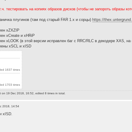
т.ч. тестировать на копиях образов дисков (чтобы не запороть образы к
ничка плугинов (там под старый FAR 1.x и сорцы)
https://thex.untergrund.
лен xZXZIP
лен xCreate и xHRiP
лен xLOOK (в этой версии исправлен баг с RRC/RLC в декодере XAS, на
лены xSCL и xISD
ded 1637 times
ded 1703 times
t
on 19 Dec 2018, 16:52, edited 8 times in total.
c 2018, 14:54
и xISD.