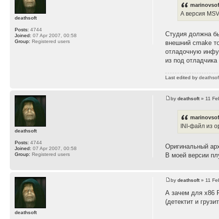
marinovsof
А версия MSV
deathsoft
Posts:
4744
Студия должна бы
Joined:
07 Apr 2007, 00:58
Group:
Registered users
внешний cmake то
отладочную инфу 
из под отладчика 
Last edited by
deathsof
by
deathsoft
» 11 Fe
marinovsof
INI-файл из о
deathsoft
Posts:
4744
Оригинальный архи
Joined:
07 Apr 2007, 00:58
Group:
Registered users
В моей версии плу
by
deathsoft
» 11 Fe
А зачем для x86 
(детектит и грузи
deathsoft