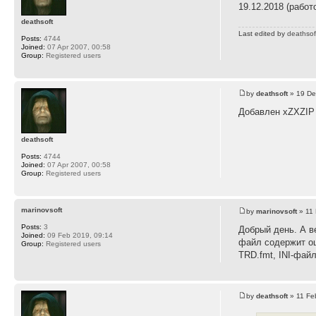
19.12.2018 (работ
deathsoft
Last edited by
deathsof
Posts:
4744
Joined:
07 Apr 2007, 00:58
Group:
Registered users
by
deathsoft
» 19 De
Добавлен xZXZIP 
deathsoft
Posts:
4744
Joined:
07 Apr 2007, 00:58
Group:
Registered users
marinovsoft
by
marinovsoft
» 11 
Posts:
3
Добрый день. А в
Joined:
09 Feb 2019, 09:14
файл содержит ош
Group:
Registered users
TRD.fmt, INI-файл
by
deathsoft
» 11 Fe