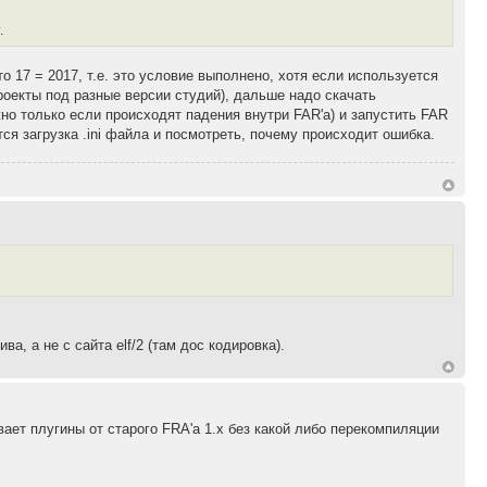
.
о 17 = 2017, т.е. это условие выполнено, хотя если используется
роекты под разные версии студий), дальше надо скачать
жно только если происходят падения внутри FAR'а) и запустить FAR
тся загрузка .ini файла и посмотреть, почему происходит ошибка.
а, а не с сайта elf/2 (там дос кодировка).
ает плугины от старого FRA'а 1.x без какой либо перекомпиляции