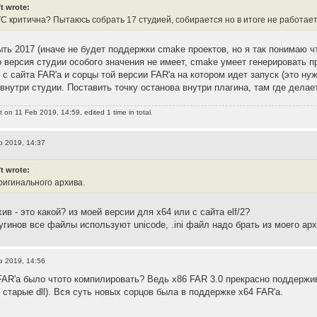
t wrote:
C критична? Пытаюсь собрать 17 студией, собирается но в итоге не работает
ть 2017 (иначе не будет поддержки cmake проектов, но я так понимаю чт
 версия студии особого значения не имеет, cmake умеет генерировать п
с сайта FAR'а и сорцы той версии FAR'а на котором идет запуск (это ну
внутри студии. Поставить точку останова внутри плагина, там где делае
t
on 11 Feb 2019, 14:59, edited 1 time in total.
b 2019, 14:37
t wrote:
ригинального архива.
в - это какой? из моей версии для x64 или с сайта elf/2?
гинов все файлы используют unicode, .ini файл надо брать из моего архив
b 2019, 14:56
FAR'а было чтото компилировать? Ведь x86 FAR 3.0 прекрасно поддержив
т старые dll). Вся суть новых сорцов была в поддержке x64 FAR'а.