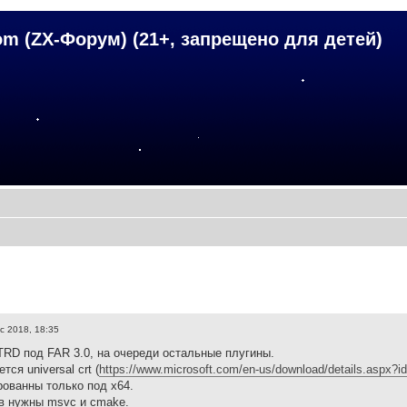
om (ZX-Форум) (21+, запрещено для детей)
c 2018, 18:35
TRD под FAR 3.0, на очереди остальные плугины.
ся universal crt (
https://www.microsoft.com/en-us/download/details.aspx?
ованны только под x64.
в нужны msvc и cmake.