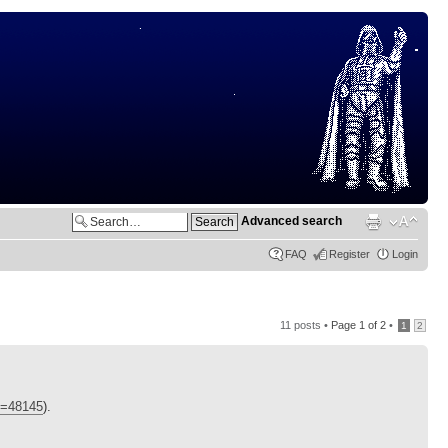
Advanced search
FAQ
Register
Login
11 posts •
Page
1
of
2
•
1
2
id=48145
).