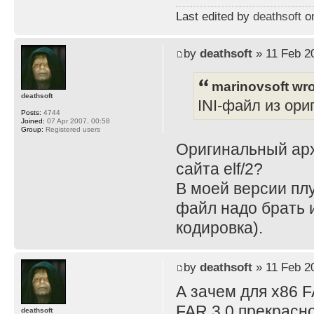
Last edited by
deathsoft
on
by
deathsoft
» 11 Feb 2
marinovsoft wro
deathsoft
INI-файл из ори
Posts:
4744
Joined:
07 Apr 2007, 00:58
Group:
Registered users
Оригинальный архи
сайта elf/2?
В моей версии плу
файл надо брать из
кодировка).
by
deathsoft
» 11 Feb 2
А зачем для x86 
FAR 3.0 прекрасно
deathsoft