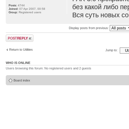
без какой либо пе
Posts:
4744
Joined:
07 Apr 2007, 00:58
Group:
Registered users
Вся суть новых со
Display posts from previous:
Post a reply
Return to Utilities
Jump to:
WHO IS ONLINE
Users browsing this forum: No registered users and 2 guests
Board index