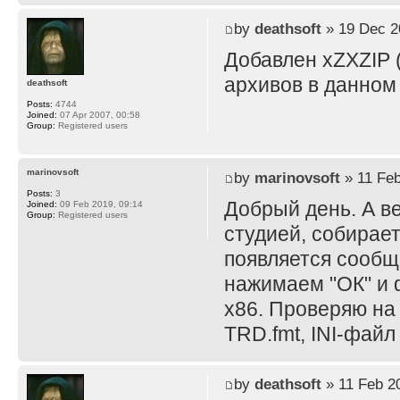
by
deathsoft
» 19 Dec 2
Добавлен xZXZIP (
архивов в данном
deathsoft
Posts:
4744
Joined:
07 Apr 2007, 00:58
Group:
Registered users
marinovsoft
by
marinovsoft
» 11 Feb
Posts:
3
Добрый день. А в
Joined:
09 Feb 2019, 09:14
Group:
Registered users
студией, собирает
появляется сообще
нажимаем "ОК" и ф
x86. Проверяю на
TRD.fmt, INI-файл
by
deathsoft
» 11 Feb 2