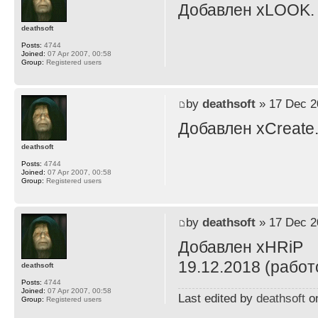
Добавлен xLOOK.
deathsoft
Posts:
4744
Joined:
07 Apr 2007, 00:58
Group:
Registered users
by
deathsoft
» 17 Dec 2
Добавлен xCreate
deathsoft
Posts:
4744
Joined:
07 Apr 2007, 00:58
Group:
Registered users
by
deathsoft
» 17 Dec 2
Добавлен xHRiP
19.12.2018 (работ
deathsoft
Posts:
4744
Joined:
07 Apr 2007, 00:58
Last edited by
deathsoft
on
Group:
Registered users