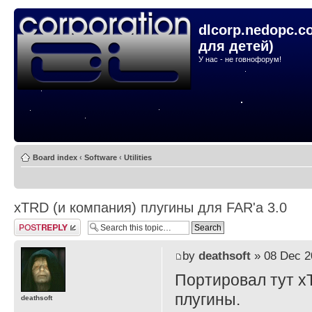
dlcorp.nedopc.c
для детей)
У нас - не говнофорум!
Board index
‹
Software
‹
Utilities
xTRD (и компания) плугины для FAR'а 3.0
Post a reply
by
deathsoft
» 08 Dec 2
Портировал тут x
плугины.
deathsoft