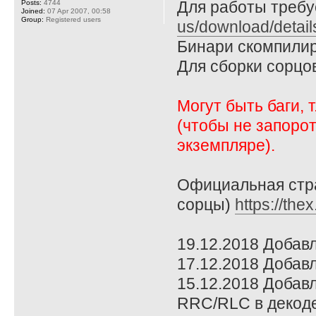
Для работы требует
Posts:
4744
Joined:
07 Apr 2007, 00:58
Group:
Registered users
us/download/detai
Бинари скомпилир
Для сборки сорцо
Могут быть баги, 
(чтобы не запоро
экземпляре).
Официальная стра
сорцы)
https://the
19.12.2018 Добав
17.12.2018 Добавл
15.12.2018 Добавл
RRC/RLC в декоде