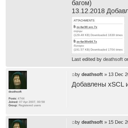
багом)
13.12.2018 Добав
ATTACHMENTS
zx-far30.src.7z
сорцы
(129.48 KB) Downloaded 1639 times
zx-far30x64.7z
бинари
(191.57 KB) Downloaded 1704 times
Last edited by
deathsoft
on
by
deathsoft
» 13 Dec 2
Добавлены xSCL и
deathsoft
Posts:
4744
Joined:
07 Apr 2007, 00:58
Group:
Registered users
by
deathsoft
» 15 Dec 2