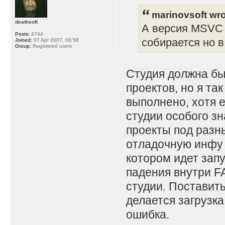
marinovsoft wro
deathsoft
А версия MSVC 
Posts:
4744
собирается но в
Joined:
07 Apr 2007, 00:58
Group:
Registered users
Студия должна бы
проектов, но я так
выполнено, хотя 
студии особого з
проекты под разн
отладочную инфу 
котором идет запу
падения внутри FA
студии. Поставить
делается загрузка
ошибка.