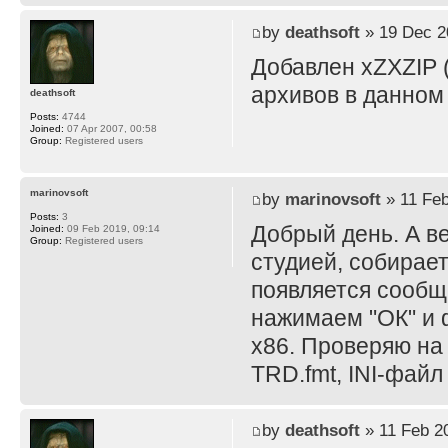
by
deathsoft
» 19 Dec 2
Добавлен xZXZIP (
архивов в данном
deathsoft
Posts:
4744
Joined:
07 Apr 2007, 00:58
Group:
Registered users
marinovsoft
by
marinovsoft
» 11 Feb
Posts:
3
Добрый день. А в
Joined:
09 Feb 2019, 09:14
Group:
Registered users
студией, собирает
появляется сообще
нажимаем "ОК" и ф
x86. Проверяю на
TRD.fmt, INI-файл
by
deathsoft
» 11 Feb 2