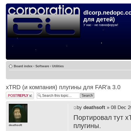
dlcorp.nedopc.c
для детей)
У нас - не говнофорум!
Board index
‹
Software
‹
Utilities
xTRD (и компания) плугины для FAR'а 3.0
Post a reply
by
deathsoft
» 08 Dec 2
Портировал тут x
плугины.
deathsoft