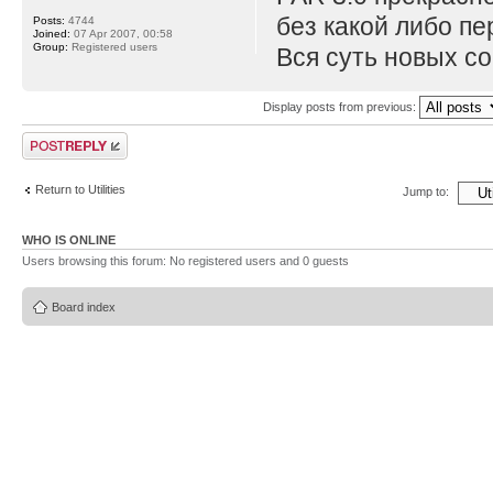
без какой либо пе
Posts:
4744
Joined:
07 Apr 2007, 00:58
Group:
Registered users
Вся суть новых со
Display posts from previous:
Post a reply
Return to Utilities
Jump to:
WHO IS ONLINE
Users browsing this forum: No registered users and 0 guests
Board index