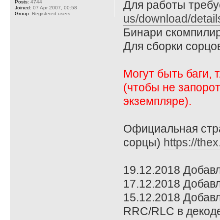
Для работы требует
Posts:
4744
Joined:
07 Apr 2007, 00:58
Group:
Registered users
us/download/detai
Бинари скомпилир
Для сборки сорцо
Могут быть баги, 
(чтобы не запоро
экземпляре).
Официальная стра
сорцы)
https://the
19.12.2018 Добав
17.12.2018 Добавл
15.12.2018 Добавл
RRC/RLC в декоде