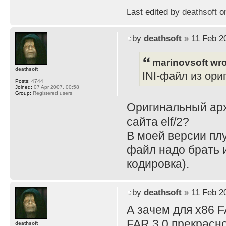
Last edited by
deathsoft
on
by
deathsoft
» 11 Feb 2
marinovsoft wro
deathsoft
INI-файл из ори
Posts:
4744
Joined:
07 Apr 2007, 00:58
Group:
Registered users
Оригинальный архи
сайта elf/2?
В моей версии плу
файл надо брать из
кодировка).
by
deathsoft
» 11 Feb 2
А зачем для x86 
FAR 3.0 прекрасно
deathsoft