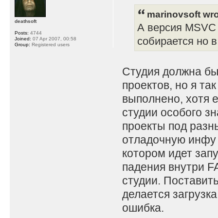
marinovsoft wro
deathsoft
А версия MSVC 
Posts:
4744
собирается но в
Joined:
07 Apr 2007, 00:58
Group:
Registered users
Студия должна бы
проектов, но я так
выполнено, хотя 
студии особого з
проекты под разн
отладочную инфу 
котором идет запу
падения внутри FA
студии. Поставить
делается загрузка
ошибка.