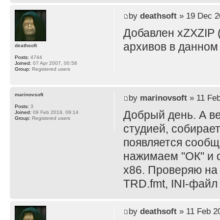
by
deathsoft
» 19 Dec 2
Добавлен xZXZIP (
архивов в данном
deathsoft
Posts:
4744
Joined:
07 Apr 2007, 00:58
Group:
Registered users
marinovsoft
by
marinovsoft
» 11 Feb
Posts:
3
Добрый день. А в
Joined:
09 Feb 2019, 09:14
Group:
Registered users
студией, собирает
появляется сообще
нажимаем "ОК" и ф
x86. Проверяю на
TRD.fmt, INI-файл
by
deathsoft
» 11 Feb 2