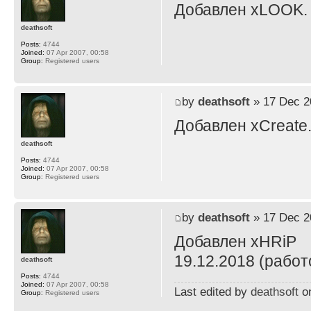
Добавлен xLOOK.
deathsoft
Posts:
4744
Joined:
07 Apr 2007, 00:58
Group:
Registered users
by
deathsoft
» 17 Dec 2
Добавлен xCreate
deathsoft
Posts:
4744
Joined:
07 Apr 2007, 00:58
Group:
Registered users
by
deathsoft
» 17 Dec 2
Добавлен xHRiP
19.12.2018 (работ
deathsoft
Posts:
4744
Joined:
07 Apr 2007, 00:58
Last edited by
deathsoft
on
Group:
Registered users