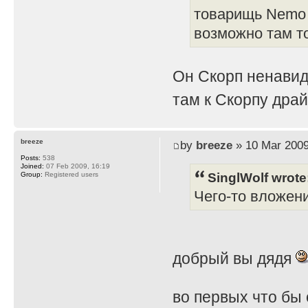
товарищь Nemo 
возможно там т
Он Скорп ненавид
там к Скорпу дра
breeze
by
breeze
» 10 Mar 2009
Posts:
538
Joined:
07 Feb 2009, 16:19
SinglWolf wrote
Group:
Registered users
Чего-то вложен
добрый вы дядя
во первых что бы 