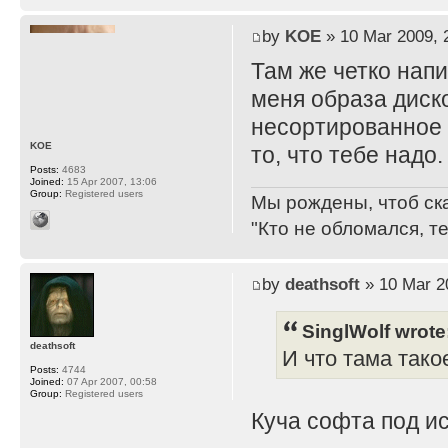
by
KOE
» 10 Mar 2009, 
Там же четко нап
меня образа дисков
несортированное 
KOE
то, что тебе надо.
Posts:
4683
Joined:
15 Apr 2007, 13:06
Group:
Registered users
Мы рождены, чтоб ск
"Кто не обломался, т
by
deathsoft
» 10 Mar 2
SinglWolf wrote
deathsoft
И что тама тако
Posts:
4744
Joined:
07 Apr 2007, 00:58
Group:
Registered users
Куча софта под ис