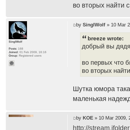
во вторых найти 
by
SinglWolf
» 10 Mar 2
breeze wrote:
SinglWolf
добрый вы дяд
Posts:
168
Joined:
01 Feb 2009, 16:16
Group:
Registered users
во первых что б
во вторых найти
Шутка юмора така
маленькая надежд
by
KOE
» 10 Mar 2009, 
http://stream.ifold