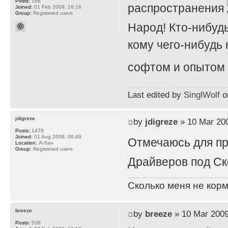
Posts:
168
распространения
Joined:
01 Feb 2009, 16:16
Group:
Registered users
Народ! Кто-нибуд
кому чего-нибудь
софтом и опытом
Last edited by
SinglWolf
on
jdigreze
by
jdigreze
» 10 Mar 200
Posts:
1478
Joined:
01 Aug 2008, 06:49
Отмечаюсь для п
Location:
Агбан
Group:
Registered users
Драйверов под Ск
Сколько меня не корм
breeze
by
breeze
» 10 Mar 2009
Posts:
538