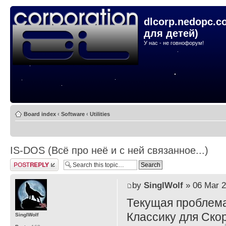
dlcorp.nedopc.c
для детей)
У нас - не говнофорум!
Board index
‹
Software
‹
Utilities
IS-DOS (Всё про неё и с ней связанное...)
Post a reply
by
SinglWolf
» 06 Mar 2
Текущая проблема
Классику для Ско
SinglWolf