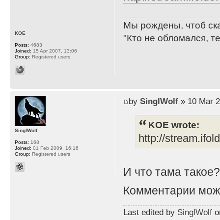
Мы рождены, чтоб ск
KOE
"Кто не обломался, т
Posts:
4683
Joined:
15 Apr 2007, 13:06
Group:
Registered users
by
SinglWolf
» 10 Mar 2
KOE wrote:
SinglWolf
http://stream.ifo
Posts:
168
Joined:
01 Feb 2009, 16:16
Group:
Registered users
И что тама такое
Комментарии мож
Last edited by
SinglWolf
on