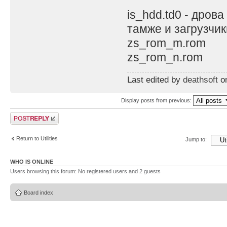
is_hdd.td0 - дрова
тамже и загрузчик
zs_rom_m.rom
zs_rom_n.rom
Last edited by
deathsoft
on
Display posts from previous:
Post a reply
Return to Utilities
Jump to:
WHO IS ONLINE
Users browsing this forum: No registered users and 2 guests
Board index