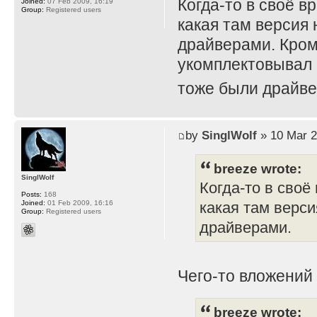
Когда-то в своё в
Joined:
07 Feb 2009, 16:19
Group:
Registered users
какая там версия 
драйверами. Кром
укомплектовывал 
тоже были драйве
by
SinglWolf
» 10 Mar 2
breeze wrote:
SinglWolf
Когда-то в своё
Posts:
168
Joined:
01 Feb 2009, 16:16
какая там верси
Group:
Registered users
драйверами.
Чего-то вложений
breeze wrote: