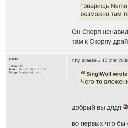
товарищь Nemo 
возможно там т
Он Скорп ненавид
там к Скорпу дра
breeze
by
breeze
» 10 Mar 2009
Posts:
538
Joined:
07 Feb 2009, 16:19
SinglWolf wrote
Group:
Registered users
Чего-то вложен
добрый вы дядя
во первых что бы 