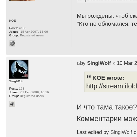
Мы рождены, чтоб ск
KOE
"Кто не обломался, т
Posts:
4683
Joined:
15 Apr 2007, 13:06
Group:
Registered users
by
SinglWolf
» 10 Mar 2
KOE wrote:
SinglWolf
http://stream.ifo
Posts:
168
Joined:
01 Feb 2009, 16:16
Group:
Registered users
И что тама такое
Комментарии мож
Last edited by
SinglWolf
on