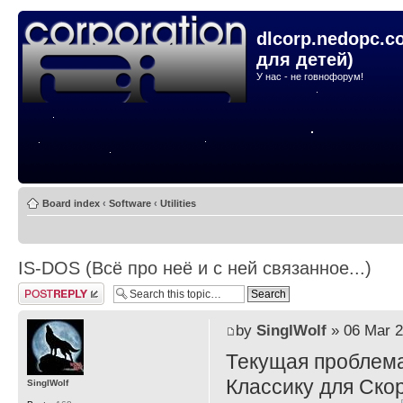
dlcorp.nedopc.c
для детей)
У нас - не говнофорум!
Board index
‹
Software
‹
Utilities
IS-DOS (Всё про неё и с ней связанное...)
Post a reply
by
SinglWolf
» 06 Mar 2
Текущая проблема
Классику для Ско
SinglWolf