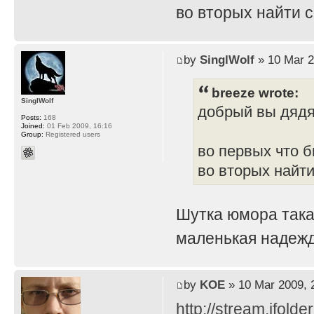
во вторых найти 
by
SinglWolf
» 10 Mar 2
breeze wrote:
SinglWolf
добрый вы дяд
Posts:
168
Joined:
01 Feb 2009, 16:16
Group:
Registered users
во первых что б
во вторых найти
Шутка юмора така
маленькая надежд
by
KOE
» 10 Mar 2009, 
http://stream.ifold