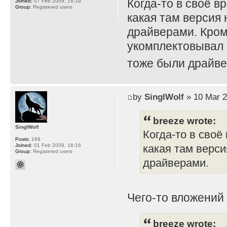
Когда-то в своё в
Joined:
07 Feb 2009, 16:19
Group:
Registered users
какая там версия 
драйверами. Кром
укомплектовывал 
тоже были драйве
by
SinglWolf
» 10 Mar 2
breeze wrote:
SinglWolf
Когда-то в своё
Posts:
168
Joined:
01 Feb 2009, 16:16
какая там верси
Group:
Registered users
драйверами.
Чего-то вложений
breeze wrote: