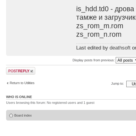
is_hdd.td0 - дрова
тамже и загрузчик
zs_rom_m.rom
zs_rom_n.rom
Last edited by
deathsoft
on
Display posts from previous:
Post a reply
Return to Utilities
Jump to:
WHO IS ONLINE
Users browsing this forum: No registered users and 1 guest
Board index