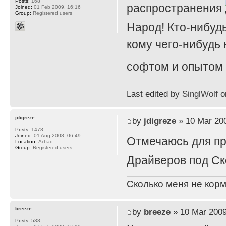
Posts:
168
распространения
Joined:
01 Feb 2009, 16:16
Group:
Registered users
Народ! Кто-нибуд
кому чего-нибудь
софтом и опытом
Last edited by
SinglWolf
on
jdigreze
by
jdigreze
» 10 Mar 200
Posts:
1478
Joined:
01 Aug 2008, 06:49
Отмечаюсь для п
Location:
Агбан
Group:
Registered users
Драйверов под Ск
Сколько меня не корм
breeze
by
breeze
» 10 Mar 2009
Posts:
538