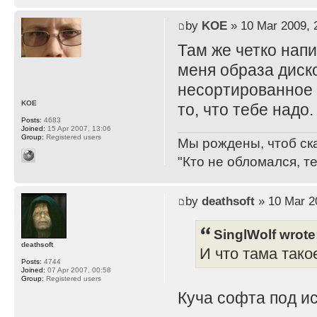
by
KOE
» 10 Mar 2009, 
Там же четко нап
меня образа дисков
несортированное 
KOE
то, что тебе надо.
Posts:
4683
Joined:
15 Apr 2007, 13:06
Group:
Registered users
Мы рождены, чтоб ск
"Кто не обломался, т
by
deathsoft
» 10 Mar 2
SinglWolf wrote
deathsoft
И что тама тако
Posts:
4744
Joined:
07 Apr 2007, 00:58
Group:
Registered users
Куча софта под ис