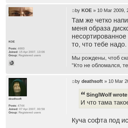
by
KOE
» 10 Mar 2009, 
Там же четко нап
меня образа дисков
несортированное 
KOE
то, что тебе надо.
Posts:
4683
Joined:
15 Apr 2007, 13:06
Group:
Registered users
Мы рождены, чтоб ск
"Кто не обломался, т
by
deathsoft
» 10 Mar 2
SinglWolf wrote
deathsoft
И что тама тако
Posts:
4744
Joined:
07 Apr 2007, 00:58
Group:
Registered users
Куча софта под ис