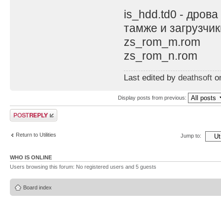
is_hdd.td0 - дрова
тамже и загрузчик
zs_rom_m.rom
zs_rom_n.rom
Last edited by
deathsoft
on
Display posts from previous:
Post a reply
Return to Utilities
Jump to:
WHO IS ONLINE
Users browsing this forum: No registered users and 5 guests
Board index