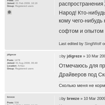
Posts:
168
распространения
Joined:
01 Feb 2009, 16:16
Group:
Registered users
Народ! Кто-нибуд
кому чего-нибудь
софтом и опытом
Last edited by
SinglWolf
on
jdigreze
by
jdigreze
» 10 Mar 200
Posts:
1478
Joined:
01 Aug 2008, 06:49
Отмечаюсь для п
Location:
Агбан
Group:
Registered users
Драйверов под Ск
Сколько меня не корм
breeze
by
breeze
» 10 Mar 2009
Posts:
538