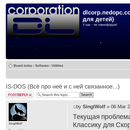
dlcorp.nedopc.c
для детей)
У нас - не говнофорум!
Board index
‹
Software
‹
Utilities
IS-DOS (Всё про неё и с ней связанное...)
Post a reply
by
SinglWolf
» 06 Mar 2
Текущая проблема
Классику для Ско
SinglWolf