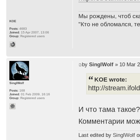
Мы рождены, чтоб ск
KOE
"Кто не обломался, т
Posts:
4683
Joined:
15 Apr 2007, 13:06
Group:
Registered users
by
SinglWolf
» 10 Mar 2
KOE wrote:
SinglWolf
http://stream.ifo
Posts:
168
Joined:
01 Feb 2009, 16:16
Group:
Registered users
И что тама такое
Комментарии мож
Last edited by
SinglWolf
on