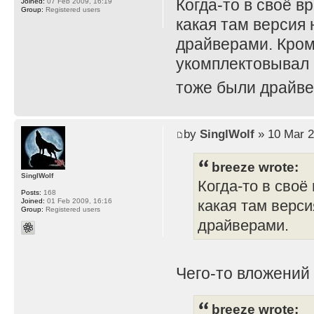
Когда-то в своё в
Joined:
07 Feb 2009, 16:19
Group:
Registered users
какая там версия 
драйверами. Кром
укомплектовывал 
тоже были драйве
by
SinglWolf
» 10 Mar 2
breeze wrote:
SinglWolf
Когда-то в своё
Posts:
168
Joined:
01 Feb 2009, 16:16
какая там верси
Group:
Registered users
драйверами.
Чего-то вложений
breeze wrote: