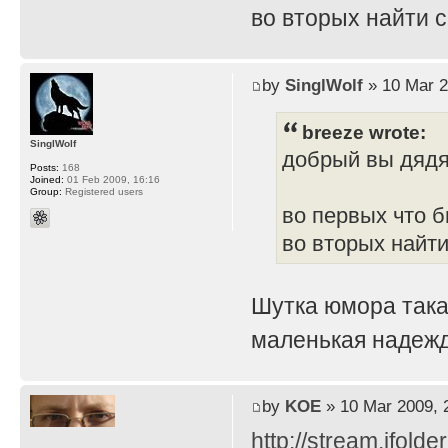
во вторых найти 
by
SinglWolf
» 10 Mar 2
breeze wrote:
SinglWolf
добрый вы дяд
Posts:
168
Joined:
01 Feb 2009, 16:16
Group:
Registered users
во первых что б
во вторых найти
Шутка юмора така
маленькая надежд
by
KOE
» 10 Mar 2009, 
http://stream.ifold