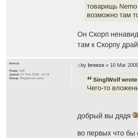
товарищь Nemo 
возможно там т
Он Скорп ненавид
там к Скорпу дра
breeze
by
breeze
» 10 Mar 2009
Posts:
538
Joined:
07 Feb 2009, 16:19
SinglWolf wrote
Group:
Registered users
Чего-то вложен
добрый вы дядя
во первых что бы 