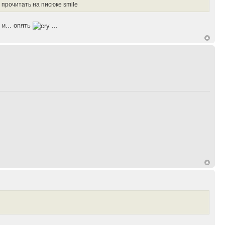
 прочитать на писюке smile
и... опять
...