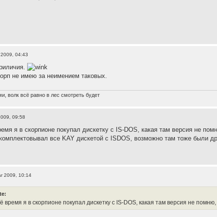
 2009, 04:43
риличия.
орп не имею за неимением таковых.
и, волк всё равно в лес смотреть будет
2009, 09:58
время я в скорпионе покупал дискетку с IS-DOS, какая там версия не по
омплектовывал все KAY дискетой с ISDOS, возможно там тоже были дра
r 2009, 10:14
te:
оё время я в скорпионе покупал дискетку с IS-DOS, какая там версия не помню