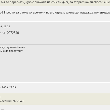
 бы её перегнать, нужно сначала найти сам диск, во вторых найти способ ещё
я! Просто за столько времени всего одна маленькая надежда появилась 
9, 21:33
er.ru/10972549
азку сделать былью
ем еще предстоит"
r 2009, 21:39
:
ifolder.ru/10972549