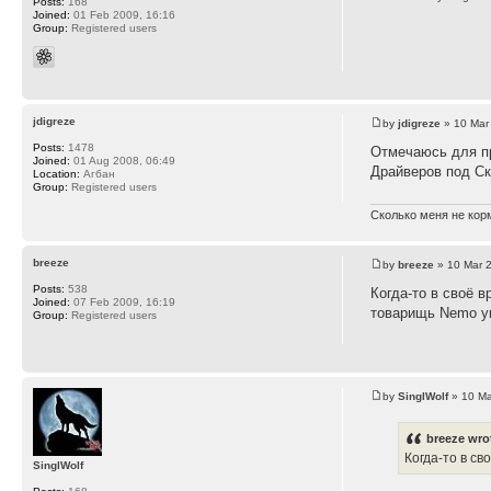
Posts:
168
Joined:
01 Feb 2009, 16:16
Group:
Registered users
jdigreze
by
jdigreze
» 10 Mar
Posts:
1478
Отмечаюсь для п
Joined:
01 Aug 2008, 06:49
Драйверов под Ск
Location:
Агбан
Group:
Registered users
Сколько меня не корм
breeze
by
breeze
» 10 Mar 
Posts:
538
Когда-то в своё 
Joined:
07 Feb 2009, 16:19
товарищь Nemo ук
Group:
Registered users
by
SinglWolf
» 10 Ma
breeze wro
Когда-то в св
SinglWolf