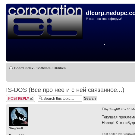
dlcorp.nedopc.c
У нас - не говнофорум!
Board index
‹
Software
‹
Utilities
IS-DOS (Всё про неё и с ней связанное...)
Post a reply
by
SinglWolf
» 06 Ma
Текущая проблема
Народ! Кто-нибуд
SinglWolf
Last edited by
SinglWol