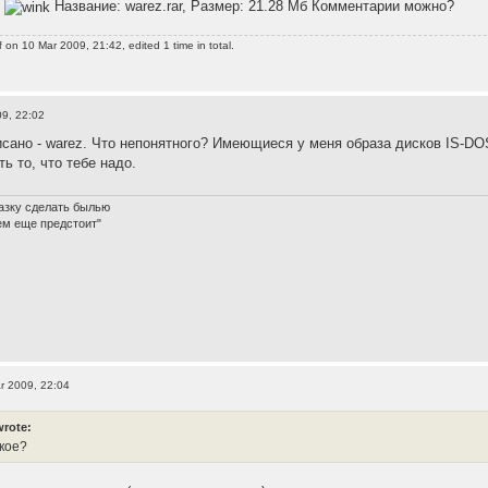
?
Название: warez.rar, Размер: 21.28 Мб Комментарии можно?
f
on 10 Mar 2009, 21:42, edited 1 time in total.
9, 22:02
сано - warez. Что непонятного? Имеющиеся у меня образа дисков IS-DOS (
ть то, что тебе надо.
азку сделать былью
ем еще предстоит"
r 2009, 22:04
wrote:
акое?