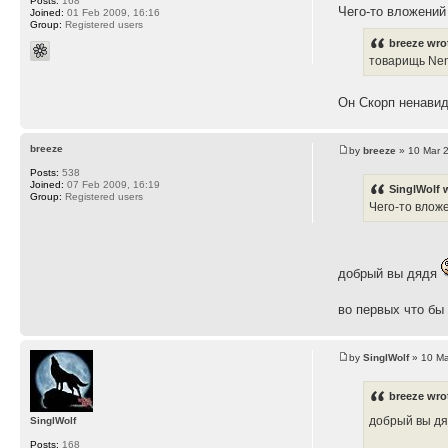
Posts:
168
Чего-то вложений
Joined:
01 Feb 2009, 16:16
Group:
Registered users
breeze wro
товарищь Nem
Он Скорп ненавид
breeze
by
breeze
» 10 Mar 
Posts:
538
Joined:
07 Feb 2009, 16:19
SinglWolf 
Group:
Registered users
Чего-то влож
добрый вы дядя
во первых что бы
by
SinglWolf
» 10 Ma
breeze wro
добрый вы д
SinglWolf
Posts:
168