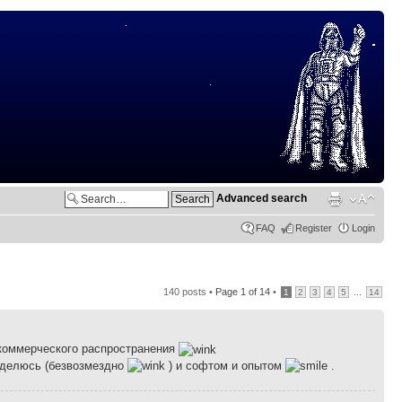
Advanced search
FAQ
Register
Login
140 posts •
Page
1
of
14
•
...
1
2
3
4
5
14
 коммерческого распространения
Поделюсь (безвозмездно
) и софтом и опытом
.