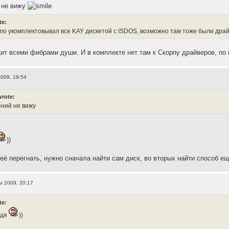
 не вижу
te:
o укомплектовывал все KAY дискетой с ISDOS, возможно там тоже были драй
ит всеми фибрами души. И в комплекте нет там к Скорпу драйверов, по
2009, 19:54
wrote:
ений не вижу
))
 её перегнать, нужно сначала найти сам диск, во вторых найти способ е
r 2009, 20:17
te:
ядя
))