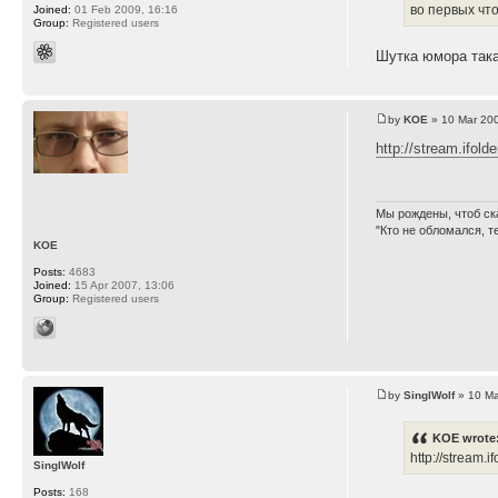
во первых что
Joined:
01 Feb 2009, 16:16
Group:
Registered users
Шутка юмора така
by
KOE
» 10 Mar 200
http://stream.ifold
Мы рождены, чтоб ск
"Кто не обломался, т
KOE
Posts:
4683
Joined:
15 Apr 2007, 13:06
Group:
Registered users
by
SinglWolf
» 10 Ma
KOE wrote
http://stream.
SinglWolf
Posts:
168