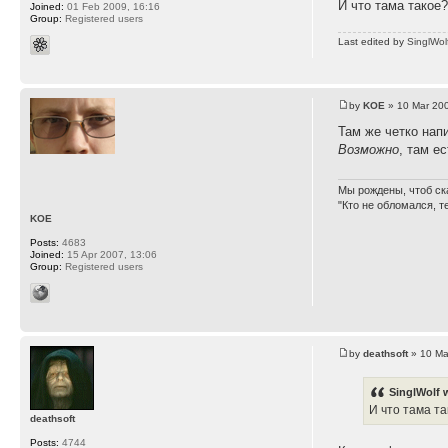
И что тама такое
Joined:
01 Feb 2009, 16:16
Group:
Registered users
Last edited by
SinglWol
by
KOE
» 10 Mar 200
Там же четко напи
Возможно
, там ес
Мы рождены, чтоб ск
"Кто не обломался, т
KOE
Posts:
4683
Joined:
15 Apr 2007, 13:06
Group:
Registered users
by
deathsoft
» 10 Ma
SinglWolf 
И что тама т
deathsoft
Posts:
4744