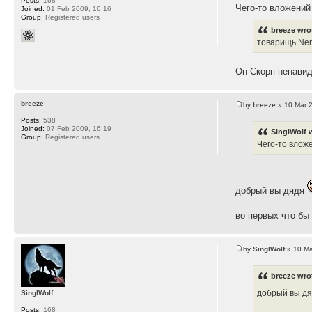
Posts:
168
Чего-то вложений
Joined:
01 Feb 2009, 16:16
Group:
Registered users
breeze wro
товарищь Nem
Он Скорп ненавид
breeze
by
breeze
» 10 Mar 
Posts:
538
Joined:
07 Feb 2009, 16:19
SinglWolf 
Group:
Registered users
Чего-то влож
добрый вы дядя
во первых что бы
by
SinglWolf
» 10 Ma
breeze wro
добрый вы д
SinglWolf
Posts:
168