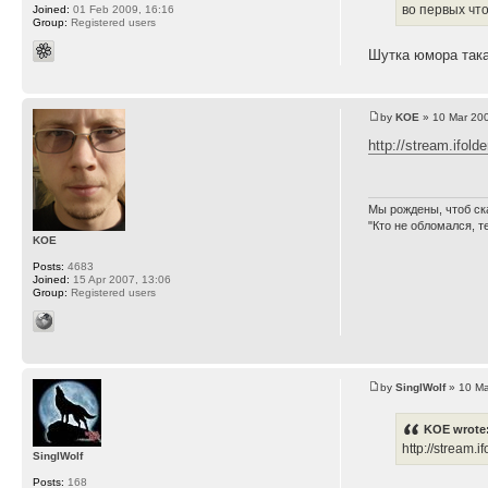
во первых что
Joined:
01 Feb 2009, 16:16
Group:
Registered users
Шутка юмора така
by
KOE
» 10 Mar 200
http://stream.ifold
Мы рождены, чтоб ск
"Кто не обломался, т
KOE
Posts:
4683
Joined:
15 Apr 2007, 13:06
Group:
Registered users
by
SinglWolf
» 10 Ma
KOE wrote
http://stream.
SinglWolf
Posts:
168