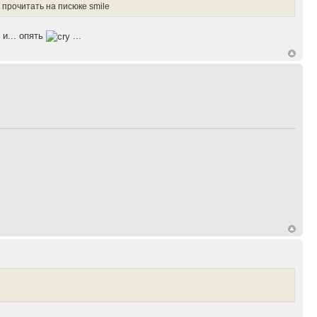
 прочитать на писюке smile
и... опять
...