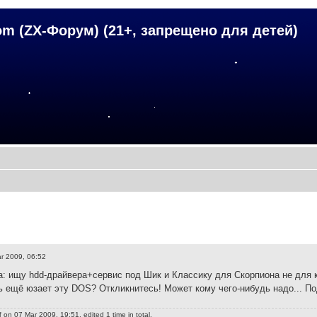
om (ZX-Форум) (21+, запрещено для детей)
r 2009, 06:52
: ищу hdd-драйвера+сервис под Шик и Классику для Скорпиона не для
ь ещё юзает эту DOS? Откликнитесь! Может кому чего-нибудь надо... 
f
on 07 Mar 2009, 19:51, edited 1 time in total.