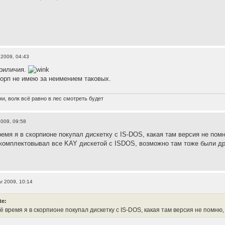
 2009, 04:43
риличия.
орп не имею за неимением таковых.
и, волк всё равно в лес смотреть будет
2009, 09:58
время я в скорпионе покупал дискетку с IS-DOS, какая там версия не по
омплектовывал все KAY дискетой с ISDOS, возможно там тоже были дра
r 2009, 10:14
te:
оё время я в скорпионе покупал дискетку с IS-DOS, какая там версия не помню