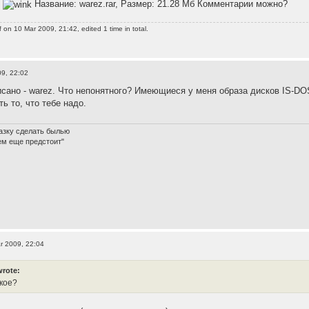
?
Название: warez.rar, Размер: 21.28 Мб Комментарии можно?
f
on 10 Mar 2009, 21:42, edited 1 time in total.
9, 22:02
сано - warez. Что непонятного? Имеющиеся у меня образа дисков IS-DOS (
ть то, что тебе надо.
азку сделать былью
ем еще предстоит"
r 2009, 22:04
wrote:
акое?