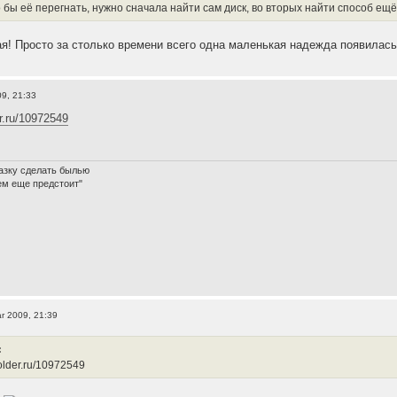
 бы её перегнать, нужно сначала найти сам диск, во вторых найти способ ещё
я! Просто за столько времени всего одна маленькая надежда появилась 
9, 21:33
er.ru/10972549
азку сделать былью
ем еще предстоит"
r 2009, 21:39
:
ifolder.ru/10972549