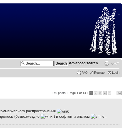
Advanced search
FAQ
Register
Login
140 posts •
Page
1
of
14
•
...
1
2
3
4
5
14
 коммерческого распространения
Поделюсь (безвозмездно
) и софтом и опытом
.