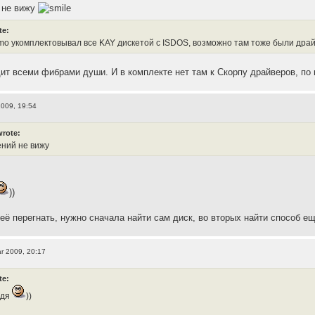
 не вижу
te:
o укомплектовывал все KAY дискетой с ISDOS, возможно там тоже были драй
ит всеми фибрами души. И в комплекте нет там к Скорпу драйверов, по
2009, 19:54
wrote:
ений не вижу
))
 её перегнать, нужно сначала найти сам диск, во вторых найти способ е
r 2009, 20:17
te:
ядя
))