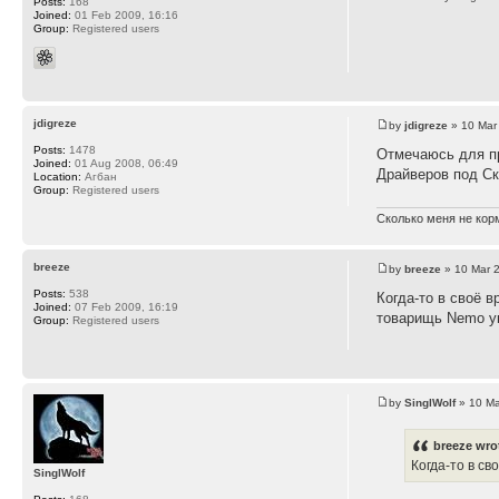
Posts:
168
Joined:
01 Feb 2009, 16:16
Group:
Registered users
jdigreze
by
jdigreze
» 10 Mar
Posts:
1478
Отмечаюсь для п
Joined:
01 Aug 2008, 06:49
Драйверов под Ск
Location:
Агбан
Group:
Registered users
Сколько меня не корм
breeze
by
breeze
» 10 Mar 
Posts:
538
Когда-то в своё 
Joined:
07 Feb 2009, 16:19
товарищь Nemo ук
Group:
Registered users
by
SinglWolf
» 10 Ma
breeze wro
Когда-то в св
SinglWolf