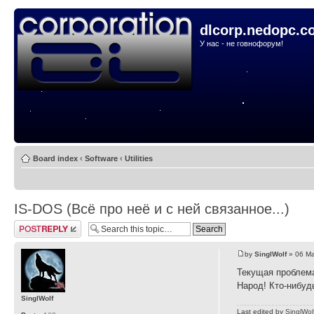
dlcorp.nedopc.c
У нас - не говнофорум!
Board index
‹
Software
‹
Utilities
IS-DOS (Всё про неё и с ней связанное...)
Post a reply
by
SinglWolf
» 06 Ma
Текущая проблема
Народ! Кто-нибуд
SinglWolf
Last edited by
SinglWol