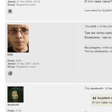
И что тама такое
Joined:
01 Feb 2009, 16:16
Group:
Registered users
Last edited by
SinglWol
by
KOE
» 10 Mar 200
Там же четко напи
Возможно
, там ес
Мы рождены, чтоб ск
"Кто не обломался, т
KOE
Posts:
4683
Joined:
15 Apr 2007, 13:06
Group:
Registered users
by
deathsoft
» 10 Ma
SinglWolf 
И что тама т
deathsoft
Posts:
4744