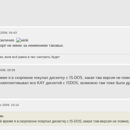
 2009, 04:43
риличия.
орп не имею за неимением таковых.
и, волк всё равно в лес смотреть будет
2009, 09:58
время я в скорпионе покупал дискетку с IS-DOS, какая там версия не по
омплектовывал все KAY дискетой с ISDOS, возможно там тоже были дра
r 2009, 10:14
te:
оё время я в скорпионе покупал дискетку с IS-DOS, какая там версия не помню