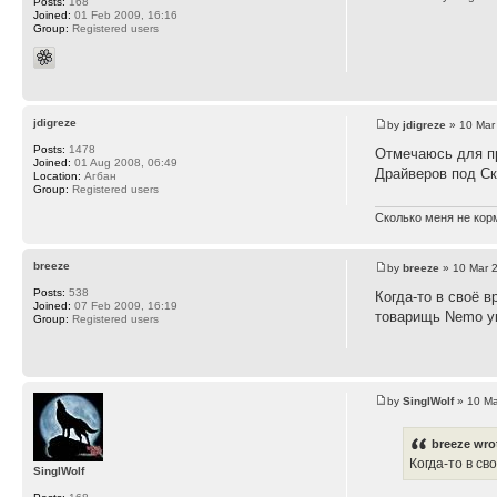
Posts:
168
Joined:
01 Feb 2009, 16:16
Group:
Registered users
jdigreze
by
jdigreze
» 10 Mar
Posts:
1478
Отмечаюсь для п
Joined:
01 Aug 2008, 06:49
Драйверов под Ск
Location:
Агбан
Group:
Registered users
Сколько меня не корм
breeze
by
breeze
» 10 Mar 
Posts:
538
Когда-то в своё 
Joined:
07 Feb 2009, 16:19
товарищь Nemo ук
Group:
Registered users
by
SinglWolf
» 10 Ma
breeze wro
Когда-то в св
SinglWolf