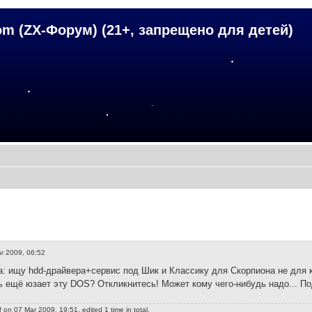
om (ZX-Форум) (21+, запрещено для детей)
r 2009, 06:52
: ищу hdd-драйвера+сервис под Шик и Классику для Скорпиона не для
ь ещё юзает эту DOS? Откликнитесь! Может кому чего-нибудь надо... 
f
on 07 Mar 2009, 19:51, edited 1 time in total.