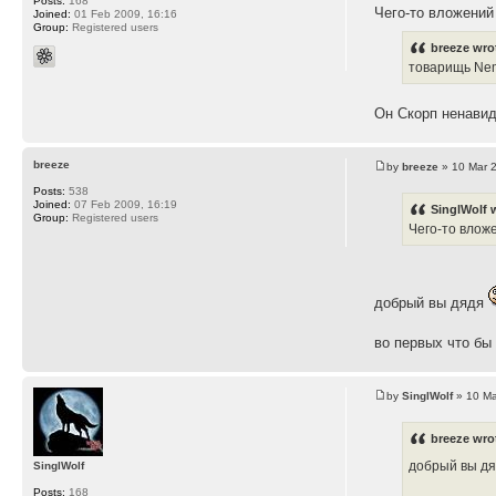
Posts:
168
Чего-то вложений
Joined:
01 Feb 2009, 16:16
Group:
Registered users
breeze wro
товарищь Nem
Он Скорп ненавид
breeze
by
breeze
» 10 Mar 
Posts:
538
Joined:
07 Feb 2009, 16:19
SinglWolf 
Group:
Registered users
Чего-то влож
добрый вы дядя
во первых что бы
by
SinglWolf
» 10 Ma
breeze wro
добрый вы д
SinglWolf
Posts:
168