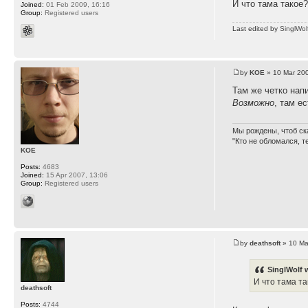
И что тама такое
Joined:
01 Feb 2009, 16:16
Group:
Registered users
Last edited by
SinglWol
by
KOE
» 10 Mar 200
Там же четко напи
Возможно
, там ес
Мы рождены, чтоб ск
"Кто не обломался, т
KOE
Posts:
4683
Joined:
15 Apr 2007, 13:06
Group:
Registered users
by
deathsoft
» 10 Ma
SinglWolf 
И что тама т
deathsoft
Posts:
4744