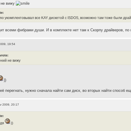
 не вижу
te:
o укомплектовывал все KAY дискетой с ISDOS, возможно там тоже были драй
ит всеми фибрами души. И в комплекте нет там к Скорпу драйверов, по
2009, 19:54
wrote:
ений не вижу
))
 её перегнать, нужно сначала найти сам диск, во вторых найти способ е
r 2009, 20:17
te:
ядя
))