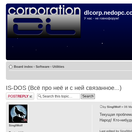
dlcorp.nedopc.c
У нас - не говнофорум!
Board index
‹
Software
‹
Utilities
IS-DOS (Всё про неё и с ней связанное...)
Post a reply
by
SinglWolf
» 06 Ma
Текущая проблема
Народ! Кто-нибуд
SinglWolf
Last edited by
SinglWol