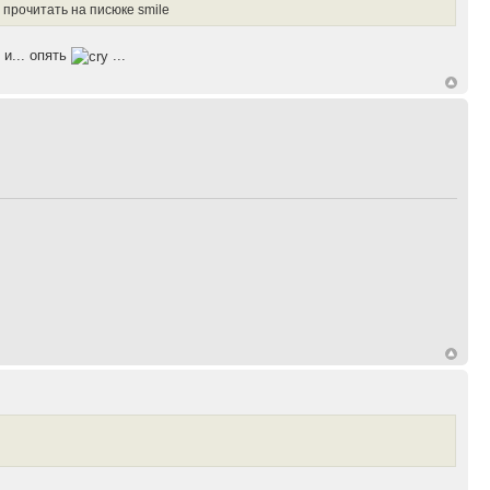
 прочитать на писюке smile
и... опять
...