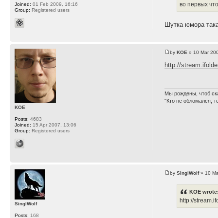
во первых что
Joined:
01 Feb 2009, 16:16
Group:
Registered users
Шутка юмора така
by
KOE
» 10 Mar 200
http://stream.ifold
Мы рождены, чтоб ск
"Кто не обломался, т
KOE
Posts:
4683
Joined:
15 Apr 2007, 13:06
Group:
Registered users
by
SinglWolf
» 10 Ma
KOE wrote
http://stream.
SinglWolf
Posts:
168