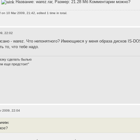
?
Название: warez.rar, Размер: 21.28 Мб Комментарии можно?
f
on 10 Mar 2009, 21:42, edited 1 time in total.
9, 22:02
сано - warez. Что непонятного? Имеющиеся у меня образа дисков IS-DOS (
ть то, что тебе надо.
азку сделать былью
ем еще предстоит"
r 2009, 22:04
wrote:
акое?