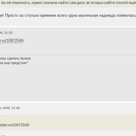
 бы её перегнать, нужно сначала найти сам диск, во вторых найти способ ещё
я! Просто за столько времени всего одна маленькая надежда появилась 
9, 21:33
er.ru/10972549
азку сделать былью
ем еще предстоит"
r 2009, 21:39
:
ifolder.ru/10972549