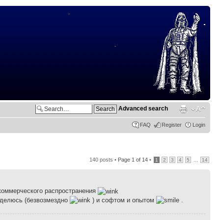
Advanced search
FAQ
Register
Login
140 posts •
Page
1
of
14
•
...
1
2
3
4
5
14
 коммерческого распространения
Поделюсь (безвозмездно
) и софтом и опытом
.