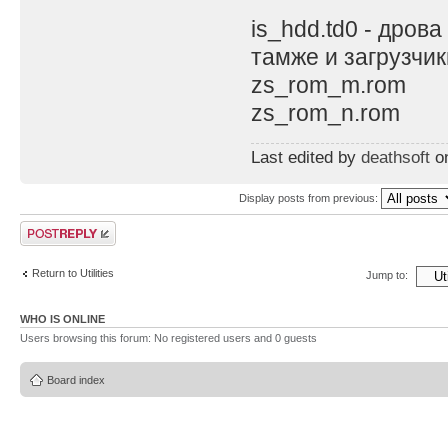
is_hdd.td0 - дрова
тамже и загрузчик
zs_rom_m.rom
zs_rom_n.rom
Last edited by
deathsoft
on
Display posts from previous:
Post a reply
Return to Utilities
Jump to:
WHO IS ONLINE
Users browsing this forum: No registered users and 0 guests
Board index