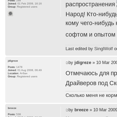
Posts:
168
распространения
Joined:
01 Feb 2009, 16:16
Group:
Registered users
Народ! Кто-нибуд
кому чего-нибудь
софтом и опытом
Last edited by
SinglWolf
on
jdigreze
by
jdigreze
» 10 Mar 200
Posts:
1478
Joined:
01 Aug 2008, 06:49
Отмечаюсь для п
Location:
Агбан
Group:
Registered users
Драйверов под Ск
Сколько меня не корм
breeze
by
breeze
» 10 Mar 2009
Posts:
538