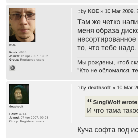
by
KOE
» 10 Mar 2009, 
Там же четко нап
меня образа дисков
несортированное 
KOE
то, что тебе надо.
Posts:
4683
Joined:
15 Apr 2007, 13:06
Group:
Registered users
Мы рождены, чтоб ск
"Кто не обломался, т
by
deathsoft
» 10 Mar 2
SinglWolf wrote
deathsoft
И что тама тако
Posts:
4744
Joined:
07 Apr 2007, 00:58
Group:
Registered users
Куча софта под ис