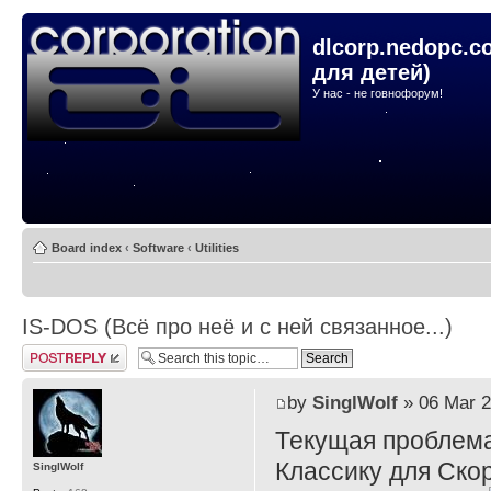
dlcorp.nedopc.c
для детей)
У нас - не говнофорум!
Board index
‹
Software
‹
Utilities
IS-DOS (Всё про неё и с ней связанное...)
Post a reply
by
SinglWolf
» 06 Mar 2
Текущая проблема
Классику для Ско
SinglWolf