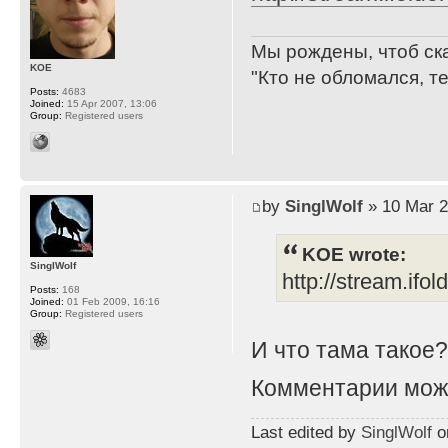
Мы рождены, чтоб ск
KOE
"Кто не обломался, т
Posts:
4683
Joined:
15 Apr 2007, 13:06
Group:
Registered users
by
SinglWolf
» 10 Mar 2
KOE wrote:
SinglWolf
http://stream.ifo
Posts:
168
Joined:
01 Feb 2009, 16:16
Group:
Registered users
И что тама такое
Комментарии мож
Last edited by
SinglWolf
on