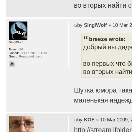
во вторых найти 
by
SinglWolf
» 10 Mar 2
breeze wrote:
SinglWolf
добрый вы дяд
Posts:
168
Joined:
01 Feb 2009, 16:16
Group:
Registered users
во первых что б
во вторых найти
Шутка юмора така
маленькая надежд
by
KOE
» 10 Mar 2009, 
http://stream.ifold