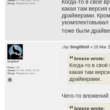
Когда-то в своё в
Joined:
07 Feb 2009, 16:19
Group:
Registered users
какая там версия 
драйверами. Кром
укомплектовывал 
тоже были драйве
by
SinglWolf
» 10 Mar 2
breeze wrote:
SinglWolf
Когда-то в своё
Posts:
168
Joined:
01 Feb 2009, 16:16
какая там верси
Group:
Registered users
драйверами.
Чего-то вложений
breeze wrote: