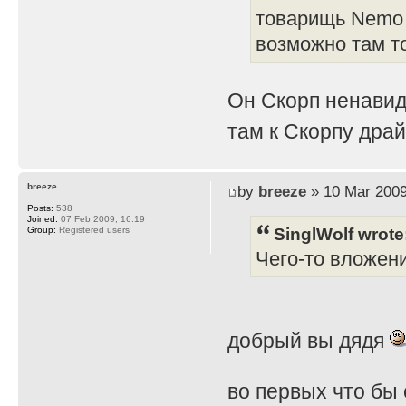
товарищь Nemo 
возможно там т
Он Скорп ненавид
там к Скорпу дра
breeze
by
breeze
» 10 Mar 2009
Posts:
538
Joined:
07 Feb 2009, 16:19
SinglWolf wrote
Group:
Registered users
Чего-то вложен
добрый вы дядя
во первых что бы 