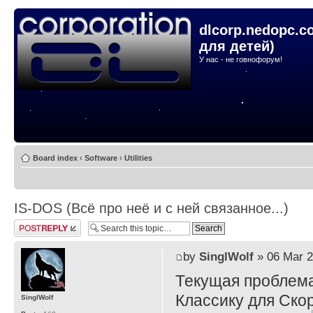
dlcorp.nedopc.c
для детей)
У нас - не говнофорум!
Board index
‹
Software
‹
Utilities
IS-DOS (Всё про неё и с ней связанное...)
Post a reply
by
SinglWolf
» 06 Mar 2
Текущая проблема
Классику для Ско
SinglWolf