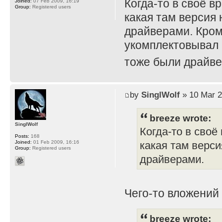
Когда-то в своё в
Joined:
07 Feb 2009, 16:19
Group:
Registered users
какая там версия 
драйверами. Кром
укомплектовывал 
тоже были драйве
by
SinglWolf
» 10 Mar 2
breeze wrote:
SinglWolf
Когда-то в своё
Posts:
168
Joined:
01 Feb 2009, 16:16
какая там верси
Group:
Registered users
драйверами.
Чего-то вложений
breeze wrote: