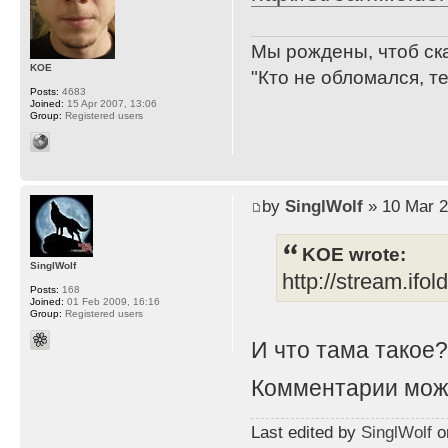
Мы рождены, чтоб ск
KOE
"Кто не обломался, т
Posts:
4683
Joined:
15 Apr 2007, 13:06
Group:
Registered users
by
SinglWolf
» 10 Mar 2
KOE wrote:
SinglWolf
http://stream.ifo
Posts:
168
Joined:
01 Feb 2009, 16:16
Group:
Registered users
И что тама такое
Комментарии мож
Last edited by
SinglWolf
on