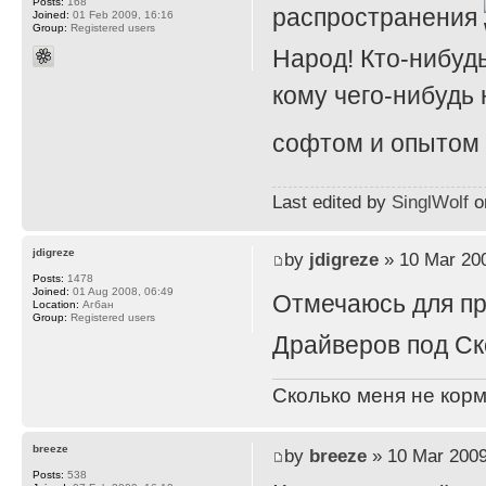
Posts:
168
распространения
Joined:
01 Feb 2009, 16:16
Group:
Registered users
Народ! Кто-нибуд
кому чего-нибудь
софтом и опытом
Last edited by
SinglWolf
on
jdigreze
by
jdigreze
» 10 Mar 200
Posts:
1478
Joined:
01 Aug 2008, 06:49
Отмечаюсь для п
Location:
Агбан
Group:
Registered users
Драйверов под Ск
Сколько меня не корм
breeze
by
breeze
» 10 Mar 2009
Posts:
538