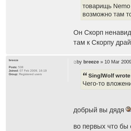
товарищь Nemo 
возможно там т
Он Скорп ненавид
там к Скорпу дра
breeze
by
breeze
» 10 Mar 2009
Posts:
538
Joined:
07 Feb 2009, 16:19
SinglWolf wrote
Group:
Registered users
Чего-то вложен
добрый вы дядя
во первых что бы 