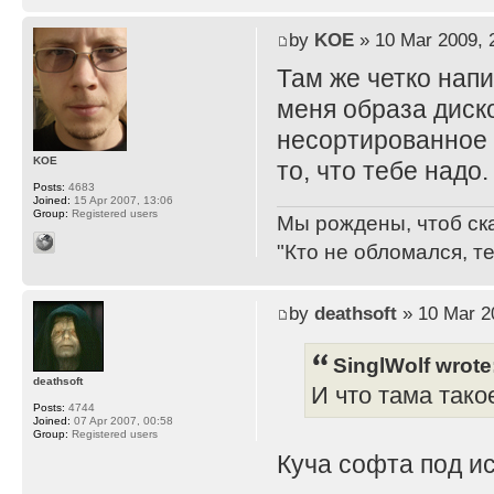
by
KOE
» 10 Mar 2009, 
Там же четко нап
меня образа дисков
несортированное 
KOE
то, что тебе надо.
Posts:
4683
Joined:
15 Apr 2007, 13:06
Group:
Registered users
Мы рождены, чтоб ск
"Кто не обломался, т
by
deathsoft
» 10 Mar 2
SinglWolf wrote
deathsoft
И что тама тако
Posts:
4744
Joined:
07 Apr 2007, 00:58
Group:
Registered users
Куча софта под ис