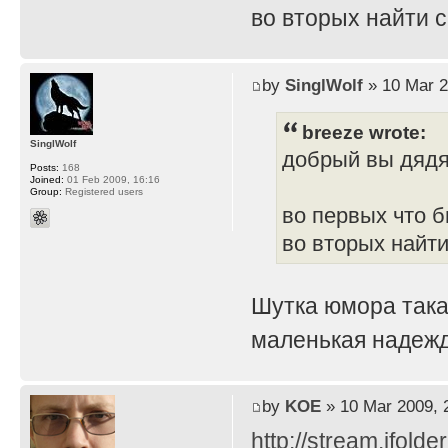
во вторых найти 
by
SinglWolf
» 10 Mar 2
breeze wrote:
SinglWolf
добрый вы дяд
Posts:
168
Joined:
01 Feb 2009, 16:16
Group:
Registered users
во первых что б
во вторых найти
Шутка юмора така
маленькая надежд
by
KOE
» 10 Mar 2009, 
http://stream.ifold