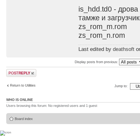
is_hdd.td0 - дрова
тамже и загрузчик
zs_rom_m.rom
zs_rom_n.rom
Last edited by
deathsoft
on
Display posts from previous:
Post a reply
Return to Utilities
Jump to:
WHO IS ONLINE
Users browsing this forum: No registered users and 1 guest
Board index