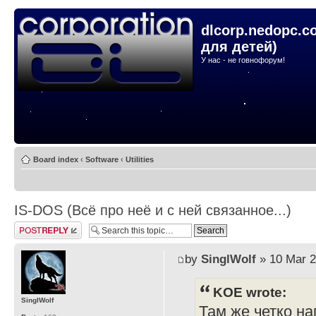
dlcorp.nedopc.c
для детей)
У нас - не говнофорум!
Board index
‹
Software
‹
Utilities
IS-DOS (Всё про неё и с ней связанное...)
Post a reply
by
SinglWolf
» 10 Mar 2
KOE wrote:
SinglWolf
Там же четко на