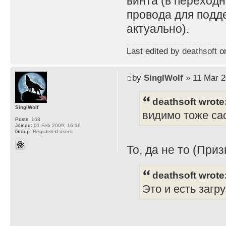
винта (в переходн
провода для подд
актуально).
Last edited by
deathsoft
on
by
SinglWolf
» 11 Mar 2
deathsoft wrote
SinglWolf
видимо тоже сао
Posts:
168
Joined:
01 Feb 2009, 16:16
Group:
Registered users
То, да не то (Приз
deathsoft wrote
Это и есть загр