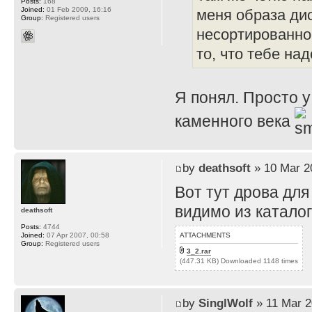
Posts:
168
Joined:
01 Feb 2009, 16:16
меня образа диск
Group:
Registered users
несортированное
то, что тебе над
Я понял. Просто у
каменного века
by
deathsoft
» 10 Mar 2
Вот тут дрова для
видимо из каталог
deathsoft
Posts:
4744
ATTACHMENTS
Joined:
07 Apr 2007, 00:58
Group:
Registered users
3_2.rar
(447.31 KB) Downloaded 1148 times
by
SinglWolf
» 11 Mar 2