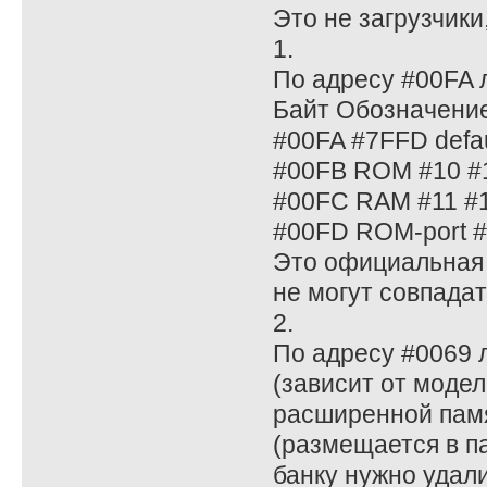
Это не загрузчики,
1.
По адресу #00FA л
Байт Обозначени
#00FA #7FFD defau
#00FB ROM #10 #
#00FC RAM #11 #1
#00FD ROM-port 
Это официальная 
не могут совпадат
2.
По адресу #0069 
(зависит от моде
расширенной памя
(размещается в п
банку нужно удали