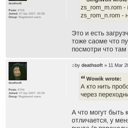
deathsoft
zs_rom_m.rom -
Posts:
4744
zs_rom_n.rom -
Joined:
07 Apr 2007, 00:58
Group:
Registered users
Это и есть загруз
тоже саоме что пу
посмотри что там 
by
deathsoft
» 11 Mar 2
Wowik wrote:
deathsoft
А кто нить проб
Posts:
4744
через переходн
Joined:
07 Apr 2007, 00:58
Group:
Registered users
А что могут быть 
отличается, у ме