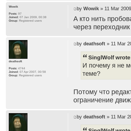
Wowik
by
Wowik
» 11 Mar 2009
Posts:
97
А кто нить пробов
Joined:
07 Jan 2009, 00:38
Group:
Registered users
через переходник
by
deathsoft
» 11 Mar 2
SinglWolf wrote
deathsoft
И почему я не м
Posts:
4744
теме?
Joined:
07 Apr 2007, 00:58
Group:
Registered users
Потому что редак
ограничение движ
by
deathsoft
» 11 Mar 2
SinglWolf wrote