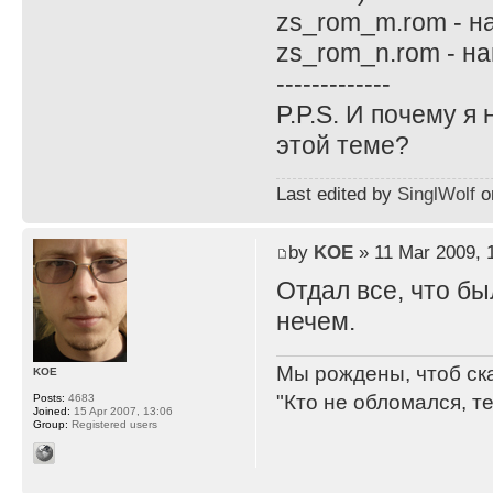
zs_rom_m.rom - н
zs_rom_n.rom - н
-------------
P.P.S. И почему я
этой теме?
Last edited by
SinglWolf
on
by
KOE
» 11 Mar 2009, 
Отдал все, что бы
нечем.
Мы рождены, чтоб ск
KOE
"Кто не обломался, т
Posts:
4683
Joined:
15 Apr 2007, 13:06
Group:
Registered users