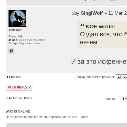
by
SinglWolf
» 11 Mar 2
KOE wrote:
SinglWolf
Отдал все, что 
Posts:
168
Joined:
01 Feb 2009, 16:16
нечем.
Group:
Registered users
И за это искренн
Previous
Display posts from previous:
Post a reply
Return to Utilities
Jump to:
WHO IS ONLINE
Users browsing this forum: No registered users and 1 guest