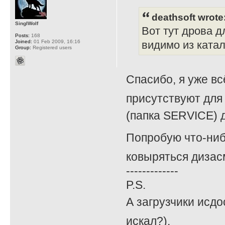
deathsoft wrote
SinglWolf
Вот тут дрова д
Posts:
168
Joined:
01 Feb 2009, 16:16
видимо из катал
Group:
Registered users
Спасибо, я уже вс
присутствуют для 
(папка SERVICE) д
Попробую что-ниб
ковыряться дизасм
-------------
P.S.
А загрузчики исдо
искал?).