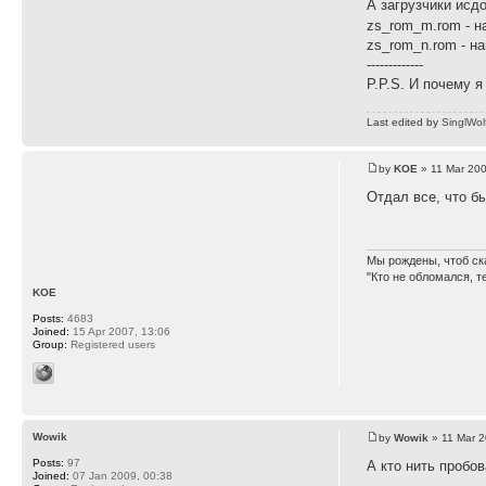
А загрузчики исд
zs_rom_m.rom - н
zs_rom_n.rom - н
-------------
P.P.S. И почему я
Last edited by
SinglWol
by
KOE
» 11 Mar 200
Отдал все, что б
Мы рождены, чтоб ск
"Кто не обломался, т
KOE
Posts:
4683
Joined:
15 Apr 2007, 13:06
Group:
Registered users
Wowik
by
Wowik
» 11 Mar 2
Posts:
97
А кто нить пробо
Joined:
07 Jan 2009, 00:38