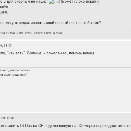
ос 5 для скорпа я не нашёл
(может плохо искал?).
ашёл.
ашёл.
 не могу отредактировать свой первый пост в этой теме?
f
on 11 Mar 2009, 12:02, edited 1 time in total.
9, 13:35
ыло, "как есть". Больше, к сожалению, помочь нечем.
азку сделать былью
ем еще предстоит"
009, 15:30
вал ставить IS-Dos на CF подключенную на IDE через переходник вместо