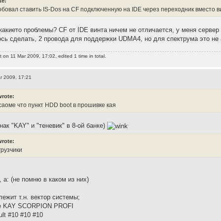
te:
робовал ставить IS-Dos на CF подключенную на IDE через переходник вместо 
 какието проблемы? CF от IDE винта ничем не отличается, у меня сервер
сь сделать, 2 провода для поддержки UDMA4, но для спектрума это не 
t
on 11 Mar 2009, 17:02, edited 1 time in total.
r 2009, 17:21
wrote:
саоме что пункт HDD boot в прошивке кая
знак "KAY" и "теневик" в 8-ой банке)
wrote:
грузчики
, а: (не помню в каком из них)
лежит т.н. вектор системы;
ие KAY SCORPION PROFI
lt #10 #10 #10