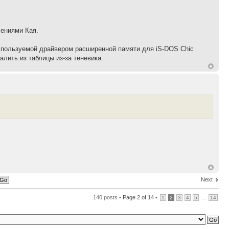
чениями Кая.
используемой драйвером расширенной памяти для iS-DOS Chic
алить из таблицы из-за теневика.
Next
140 posts •
Page
2
of
14
•
...
1
2
3
4
5
14