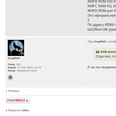
#00FB ROM #10 #
#00FC RAM #11 #1
#00FD ROM-port 
Это официальная 
2.
По адресу #0069 
ed128rom.blk (ра
by
SinglWolf
» 11 Ma
KOE wrote
Отдал все, чт
SinglWolf
Posts:
168
И за это искренн
Joined:
01 Feb 2009, 16:16
Group:
Registered users
Previous
Post a reply
Return to Utilities