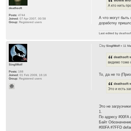
Wowik wro
А кто нить п
deathsoft
Posts:
4744
А что могут быть
Joined:
07 Apr 2007, 00:58
Group:
Registered users
доработку пришло
Last edited by
deathsof
by
SinglWolf
» 11 Ma
deathsoft 
видимо тоже 
SinglWolf
Posts:
168
То, да не то (При
Joined:
01 Feb 2009, 16:16
Group:
Registered users
deathsoft 
Это и есть за
Это не загрузчики
1.
По адресу #00FA 
Байт Обозначен
#00FA #7FFD defau