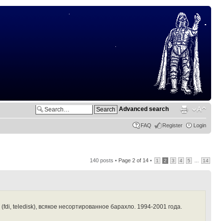
Advanced search
FAQ
Register
Login
140 posts •
Page
2
of
14
•
...
1
2
3
4
5
14
di, teledisk), всякое несортированное барахло. 1994-2001 года.