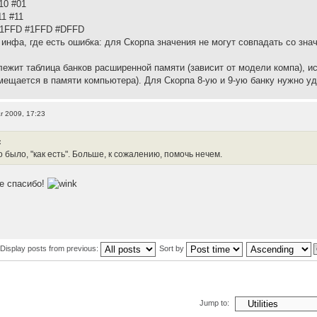
10 #01
1 #11
#1FFD #1FFD #DFFD
инфа, где есть ошибка: для Скорпа значения не могут совпадать со зна
лежит таблица банков расширенной памяти (зависит от модели компа), 
змещается в памяти компьютера). Для Скорпа 8-ую и 9-ую банку нужно уд
r 2009, 17:23
:
о было, "как есть". Больше, к сожалению, помочь нечем.
ее спасибо!
Display posts from previous:
Sort by
Jump to: