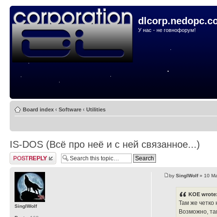
dlcorp.nedopc.c
У нас - не говнофорум!
Board index
‹
Software
‹
Utilities
IS-DOS (Всё про неё и с ней связанное...)
Post a reply
by
SinglWolf
» 10 Ma
KOE wrote
Там же четко 
SinglWolf
Возможно, там