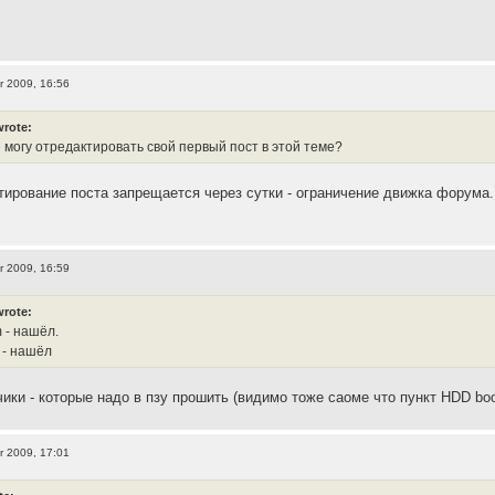
r 2009, 16:56
wrote:
е могу отредактировать свой первый пост в этой теме?
тирование поста запрещается через сутки - ограничение движка форума.
r 2009, 16:59
wrote:
 - нашёл.
 - нашёл
чики - которые надо в пзу прошить (видимо тоже саоме что пункт HDD bo
r 2009, 17:01