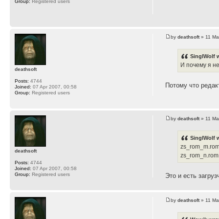
Group:
Registered users
by
deathsoft
» 11 Ma
SinglWolf 
И почему я н
deathsoft
Posts:
4744
Потому что редак
Joined:
07 Apr 2007, 00:58
Group:
Registered users
by
deathsoft
» 11 Ma
SinglWolf 
zs_rom_m.rom
deathsoft
zs_rom_n.rom
Posts:
4744
Joined:
07 Apr 2007, 00:58
Group:
Registered users
Это и есть загруз
by
deathsoft
» 11 Ma