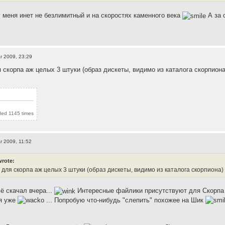
у меня инет не безлимитный и на скоростях каменного века
А за 
r 2009, 23:29
я скорпа аж целых 3 штуки (образ дискеты, видимо из каталога скорпиона
ded 1145 times
r 2009, 11:52
wrote:
 для скорпа аж целых 3 штуки (образ дискеты, видимо из каталога скорпиона)
ё скачал вчера...
Интересные файлики присутствуют для Скорпа в 
ся уже
... Попробую что-нибудь "слепить" похожее на Шик