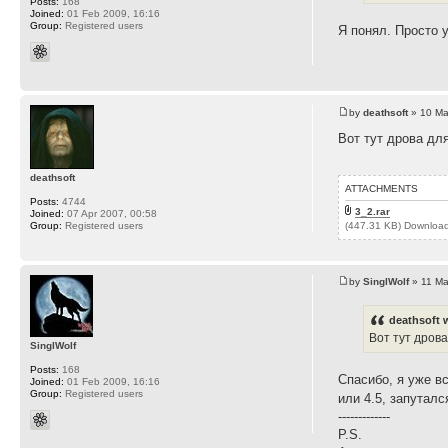
Posts:
168
Joined:
01 Feb 2009, 16:16
Group:
Registered users
Я понял. Просто 
by
deathsoft
» 10 Ma
Вот тут дрова дл
deathsoft
ATTACHMENTS
Posts:
4744
3_2.rar
Joined:
07 Apr 2007, 00:58
(447.31 KB) Downloa
Group:
Registered users
by
SinglWolf
» 11 Ma
deathsoft 
Вот тут дрова
SinglWolf
Posts:
168
Спасибо, я уже вс
Joined:
01 Feb 2009, 16:16
Group:
Registered users
или 4.5, запутал
-------------
P.S.