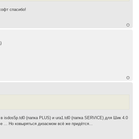
софт спасибо!
)
isdos5p.td0 (папка PLUS) и ura1.td0 (папка SERVICE) для Шик 4.0
... Но ковыряться дизасмом всё же придётся...