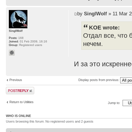
by
SinglWolf
» 11 Mar 2
KOE wrote:
SinglWolf
Отдал все, что 
Posts:
168
Joined:
01 Feb 2009, 16:16
нечем.
Group:
Registered users
И за это искренн
Previous
Display posts from previous:
Post a reply
Return to Utilities
Jump to:
WHO IS ONLINE
Users browsing this forum: No registered users and 2 guests