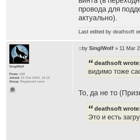
винта (в переходн
провода для подд
актуально).
Last edited by
deathsoft
on
by
SinglWolf
» 11 Mar 2
deathsoft wrote
SinglWolf
видимо тоже сао
Posts:
168
Joined:
01 Feb 2009, 16:16
Group:
Registered users
То, да не то (Приз
deathsoft wrote
Это и есть загр