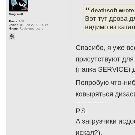
deathsoft wrote
SinglWolf
Вот тут дрова д
Posts:
168
Joined:
01 Feb 2009, 16:16
видимо из катал
Group:
Registered users
Спасибо, я уже вс
присутствуют для 
(папка SERVICE) д
Попробую что-ниб
ковыряться дизасм
-------------
P.S.
А загрузчики исдо
искал?).