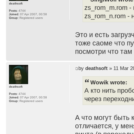
deathsoft
zs_rom_m.rom -
Posts:
4744
zs_rom_n.rom -
Joined:
07 Apr 2007, 00:58
Group:
Registered users
Это и есть загруз
тоже саоме что пу
посмотри что там 
by
deathsoft
» 11 Mar 2
Wowik wrote:
deathsoft
А кто нить проб
Posts:
4744
через переходн
Joined:
07 Apr 2007, 00:58
Group:
Registered users
А что могут быть 
отличается, у ме