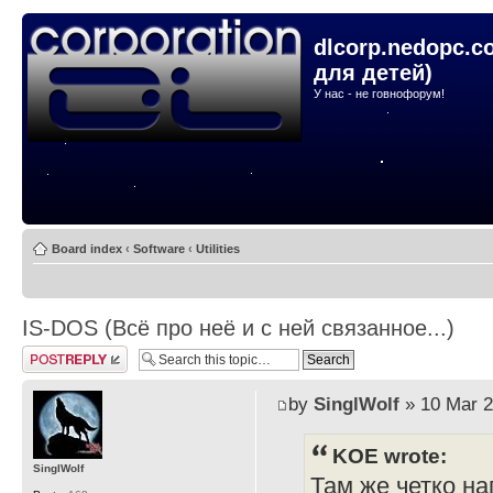
dlcorp.nedopc.c
для детей)
У нас - не говнофорум!
Board index
‹
Software
‹
Utilities
IS-DOS (Всё про неё и с ней связанное...)
Post a reply
by
SinglWolf
» 10 Mar 2
KOE wrote:
SinglWolf
Там же четко на