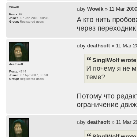
Wowik
by
Wowik
» 11 Mar 2009
Posts:
97
А кто нить пробов
Joined:
07 Jan 2009, 00:38
Group:
Registered users
через переходник
by
deathsoft
» 11 Mar 2
SinglWolf wrote
deathsoft
И почему я не м
Posts:
4744
теме?
Joined:
07 Apr 2007, 00:58
Group:
Registered users
Потому что редак
ограничение движ
by
deathsoft
» 11 Mar 2
SinglWolf wrote