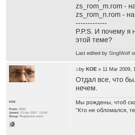
zs_rom_m.rom - н
zs_rom_n.rom - н
-------------
P.P.S. И почему я
этой теме?
Last edited by
SinglWolf
on
by
KOE
» 11 Mar 2009, 
Отдал все, что бы
нечем.
Мы рождены, чтоб ск
KOE
"Кто не обломался, т
Posts:
4683
Joined:
15 Apr 2007, 13:06
Group:
Registered users