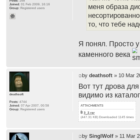
Posts:
168
Joined:
01 Feb 2009, 16:16
меня образа диск
Group:
Registered users
несортированное
то, что тебе над
Я понял. Просто у
каменного века
by
deathsoft
» 10 Mar 2
Вот тут дрова для
видимо из каталог
deathsoft
Posts:
4744
ATTACHMENTS
Joined:
07 Apr 2007, 00:58
Group:
Registered users
3_2.rar
(447.31 KB) Downloaded 1145 times
by
SinglWolf
» 11 Mar 2