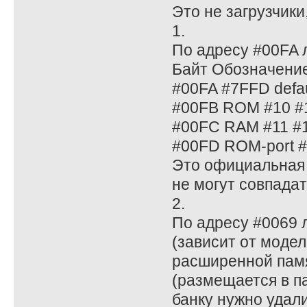
Это не загрузчики,
1.
По адресу #00FA л
Байт Обозначени
#00FA #7FFD defau
#00FB ROM #10 #
#00FC RAM #11 #1
#00FD ROM-port 
Это официальная 
не могут совпадат
2.
По адресу #0069 
(зависит от моде
расширенной памя
(размещается в п
банку нужно удали