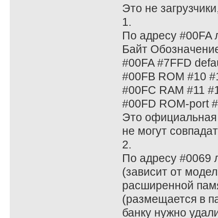
Это не загрузчики,
1.
По адресу #00FA л
Байт Обозначени
#00FA #7FFD defau
#00FB ROM #10 #
#00FC RAM #11 #1
#00FD ROM-port 
Это официальная 
не могут совпадат
2.
По адресу #0069 
(зависит от моде
расширенной памя
(размещается в п
банку нужно удали