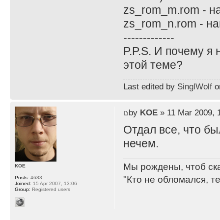
zs_rom_m.rom - н
zs_rom_n.rom - н
-------------
P.P.S. И почему я
этой теме?
Last edited by
SinglWolf
on
by
KOE
» 11 Mar 2009, 
Отдал все, что бы
нечем.
Мы рождены, чтоб ск
KOE
"Кто не обломался, т
Posts:
4683
Joined:
15 Apr 2007, 13:06
Group:
Registered users