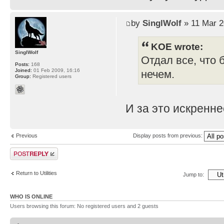
by
SinglWolf
» 11 Mar 2
KOE wrote:
SinglWolf
Отдал все, что 
Posts:
168
Joined:
01 Feb 2009, 16:16
нечем.
Group:
Registered users
И за это искренн
Previous
Display posts from previous:
Post a reply
Return to Utilities
Jump to:
WHO IS ONLINE
Users browsing this forum: No registered users and 2 guests