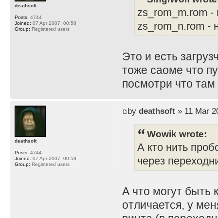
deathsoft
zs_rom_m.rom -
Posts:
4744
zs_rom_n.rom -
Joined:
07 Apr 2007, 00:58
Group:
Registered users
Это и есть загруз
тоже саоме что пу
посмотри что там 
by
deathsoft
» 11 Mar 2
Wowik wrote:
deathsoft
А кто нить проб
Posts:
4744
через переходн
Joined:
07 Apr 2007, 00:58
Group:
Registered users
А что могут быть 
отличается, у ме