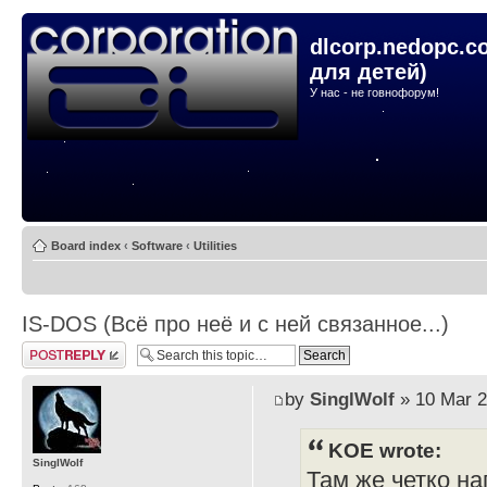
dlcorp.nedopc.c
для детей)
У нас - не говнофорум!
Board index
‹
Software
‹
Utilities
IS-DOS (Всё про неё и с ней связанное...)
Post a reply
by
SinglWolf
» 10 Mar 2
KOE wrote:
SinglWolf
Там же четко на