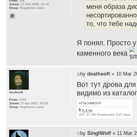
Posts:
168
Joined:
01 Feb 2009, 16:16
меня образа диск
Group:
Registered users
несортированное
то, что тебе над
Я понял. Просто у
каменного века
by
deathsoft
» 10 Mar 2
Вот тут дрова для
видимо из каталог
deathsoft
Posts:
4744
ATTACHMENTS
Joined:
07 Apr 2007, 00:58
Group:
Registered users
3_2.rar
(447.31 KB) Downloaded 1147 times
by
SinglWolf
» 11 Mar 2