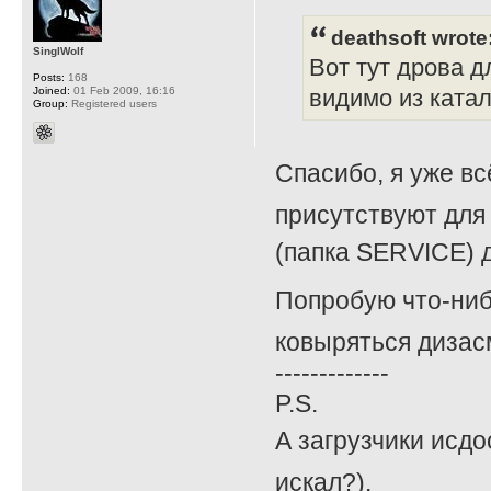
deathsoft wrote
SinglWolf
Вот тут дрова д
Posts:
168
Joined:
01 Feb 2009, 16:16
видимо из катал
Group:
Registered users
Спасибо, я уже вс
присутствуют для 
(папка SERVICE) д
Попробую что-ниб
ковыряться дизасм
-------------
P.S.
А загрузчики исдо
искал?).