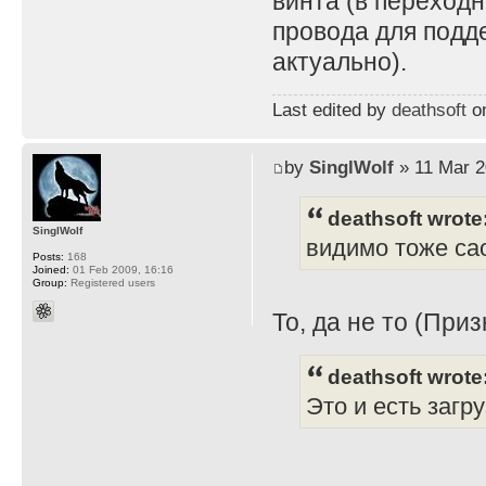
винта (в переходн
провода для подд
актуально).
Last edited by
deathsoft
on
by
SinglWolf
» 11 Mar 2
deathsoft wrote
SinglWolf
видимо тоже сао
Posts:
168
Joined:
01 Feb 2009, 16:16
Group:
Registered users
То, да не то (Приз
deathsoft wrote
Это и есть загр