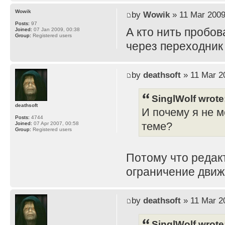
Wowik
by
Wowik
» 11 Mar 2009
Posts:
97
А кто нить пробов
Joined:
07 Jan 2009, 00:38
Group:
Registered users
через переходник
by
deathsoft
» 11 Mar 2
SinglWolf wrote
deathsoft
И почему я не м
Posts:
4744
теме?
Joined:
07 Apr 2007, 00:58
Group:
Registered users
Потому что редак
ограничение движ
by
deathsoft
» 11 Mar 2
SinglWolf wrote