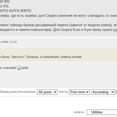
10 #01
1 #11
#1FFD #1FFD #DFFD
инфа, где есть ошибка: для Скорпа значения не могут совпадать со зна
лежит таблица банков расширенной памяти (зависит от модели компа), 
змещается в памяти компьютера). Для Скорпа 8-ую и 9-ую банку нужно уд
r 2009, 17:23
:
о было, "как есть". Больше, к сожалению, помочь нечем.
ее спасибо!
Display posts from previous:
Sort by
Jump to: