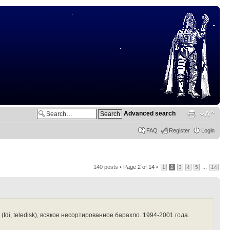
Advanced search
FAQ
Register
Login
140 posts •
Page
2
of
14
•
...
1
2
3
4
5
14
di, teledisk), всякое несортированное барахло. 1994-2001 года.