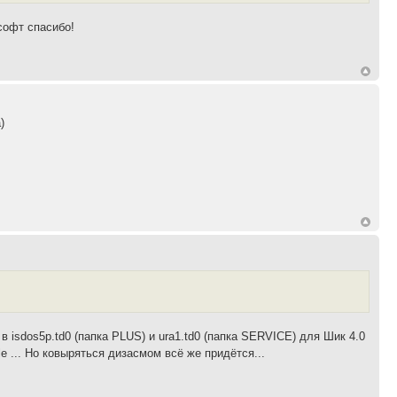
софт спасибо!
)
isdos5p.td0 (папка PLUS) и ura1.td0 (папка SERVICE) для Шик 4.0
... Но ковыряться дизасмом всё же придётся...