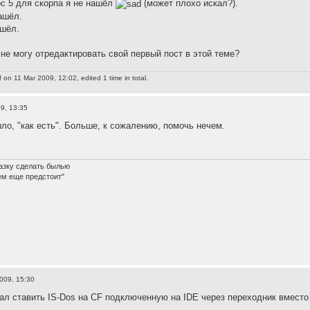
ос 5 для скорпа я не нашёл
(может плохо искал?).
ашёл.
ашёл.
 не могу отредактировать свой первый пост в этой теме?
f
on 11 Mar 2009, 12:02, edited 1 time in total.
9, 13:35
ыло, "как есть". Больше, к сожалению, помочь нечем.
азку сделать былью
ем еще предстоит"
009, 15:30
вал ставить IS-Dos на CF подключенную на IDE через переходник вместо