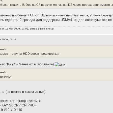
te:
робовал ставить IS-Dos на CF подключенную на IDE через переходник вместо 
 какието проблемы? CF от IDE винта ничем не отличается, у меня сервер
сь сделать, 2 провода для поддержки UDMA4, но для спектрума это не 
t
on 11 Mar 2009, 17:02, edited 1 time in total.
r 2009, 17:21
wrote:
саоме что пункт HDD boot в прошивке кая
знак "KAY" и "теневик" в 8-ой банке)
wrote:
грузчики
, а: (не помню в каком из них)
лежит т.н. вектор системы;
ие KAY SCORPION PROFI
lt #10 #10 #10