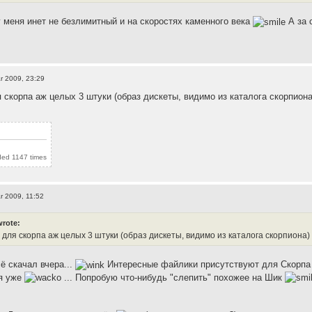
у меня инет не безлимитный и на скоростях каменного века
А за 
r 2009, 23:29
я скорпа аж целых 3 штуки (образ дискеты, видимо из каталога скорпиона
ded 1147 times
r 2009, 11:52
wrote:
 для скорпа аж целых 3 штуки (образ дискеты, видимо из каталога скорпиона)
ё скачал вчера...
Интересные файлики присутствуют для Скорпа в 
ся уже
... Попробую что-нибудь "слепить" похожее на Шик