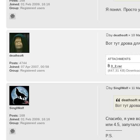
Posts:
168
Joined:
01 Feb 2009, 16:16
Group:
Registered users
Я понял. Просто 
by
deathsoft
» 10 Ma
Вот тут дрова дл
deathsoft
ATTACHMENTS
Posts:
4744
3_2.rar
Joined:
07 Apr 2007, 00:58
(447.31 KB) Downloa
Group:
Registered users
by
SinglWolf
» 11 Ma
deathsoft 
Вот тут дрова
SinglWolf
Posts:
168
Спасибо, я уже вс
Joined:
01 Feb 2009, 16:16
Group:
Registered users
или 4.5, запутал
-------------
P.S.