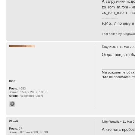
А загрузчики исд
zs_rom_m.rom - н
zs_rom_n.rom - н
-------------
P.P.S. И почему я
Last edited by
SinglWol
by
KOE
» 11 Mar 200
Отдал все, что б
Мы рождены, чтоб ск
"Кто не обломался, т
KOE
Posts:
4683
Joined:
15 Apr 2007, 13:06
Group:
Registered users
Wowik
by
Wowik
» 11 Mar 2
Posts:
97
А кто нить пробо
Joined:
07 Jan 2009, 00:38