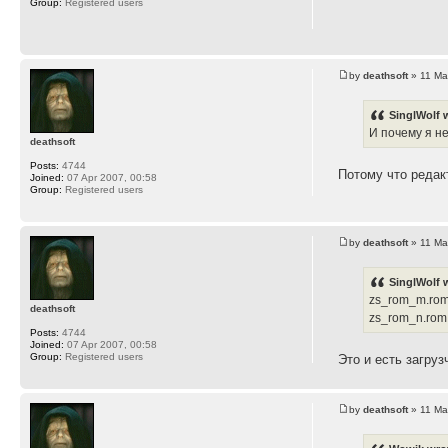
Group:
Registered users
by
deathsoft
» 11 Ma
SinglWolf 
И почему я н
deathsoft
Posts:
4744
Потому что редак
Joined:
07 Apr 2007, 00:58
Group:
Registered users
by
deathsoft
» 11 Ma
SinglWolf 
zs_rom_m.rom
deathsoft
zs_rom_n.rom
Posts:
4744
Joined:
07 Apr 2007, 00:58
Group:
Registered users
Это и есть загруз
by
deathsoft
» 11 Ma