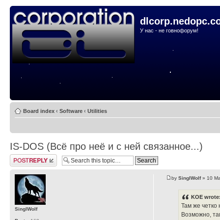
dlcorp.nedopc.c
У нас - не говнофорум!
Board index
‹
Software
‹
Utilities
IS-DOS (Всё про неё и с ней связанное...)
Post a reply
by
SinglWolf
» 10 Ma
KOE wrote
Там же четко 
SinglWolf
Возможно, там