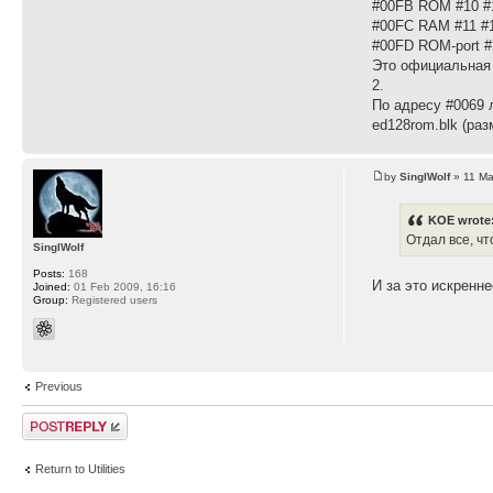
#00FB ROM #10 #
#00FC RAM #11 #1
#00FD ROM-port 
Это официальная 
2.
По адресу #0069 
ed128rom.blk (ра
by
SinglWolf
» 11 Ma
KOE wrote
Отдал все, чт
SinglWolf
Posts:
168
И за это искренн
Joined:
01 Feb 2009, 16:16
Group:
Registered users
Previous
Post a reply
Return to Utilities