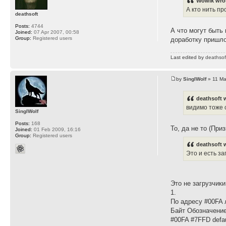
Wowik wro
А кто нить п
deathsoft
Posts:
4744
А что могут быть
Joined:
07 Apr 2007, 00:58
Group:
Registered users
доработку пришло
Last edited by
deathsof
by
SinglWolf
» 11 Ma
deathsoft 
видимо тоже 
SinglWolf
Posts:
168
То, да не то (При
Joined:
01 Feb 2009, 16:16
Group:
Registered users
deathsoft 
Это и есть за
Это не загрузчики
1.
По адресу #00FA 
Байт Обозначен
#00FA #7FFD defau