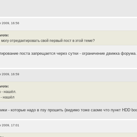
r 2009, 16:56
wrote:
е могу отредактировать свой первый пост в этой теме?
тирование поста запрещается через сутки - ограничение движка форума.
r 2009, 16:59
wrote:
 - нашёл.
 - нашёл
чики - которые надо в пзу прошить (видимо тоже саоме что пункт HDD bo
r 2009, 17:01