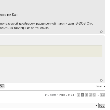
чениями Кая.
используемой драйвером расширенной памяти для iS-DOS Chic
алить из таблицы из-за теневика.
Next
140 posts •
Page
2
of
14
•
...
1
2
3
4
5
14