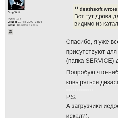
deathsoft wrote
SinglWolf
Вот тут дрова д
Posts:
168
Joined:
01 Feb 2009, 16:16
видимо из катал
Group:
Registered users
Спасибо, я уже вс
присутствуют для 
(папка SERVICE) д
Попробую что-ниб
ковыряться дизасм
-------------
P.S.
А загрузчики исдо
искал?).