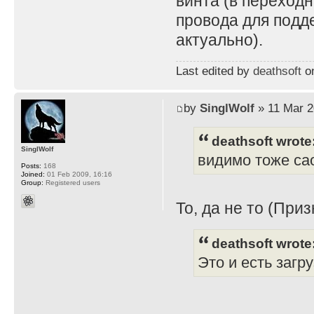
винта (в переходн
провода для подд
актуально).
Last edited by
deathsoft
on
by
SinglWolf
» 11 Mar 2
deathsoft wrote
SinglWolf
видимо тоже сао
Posts:
168
Joined:
01 Feb 2009, 16:16
Group:
Registered users
То, да не то (Приз
deathsoft wrote
Это и есть загр