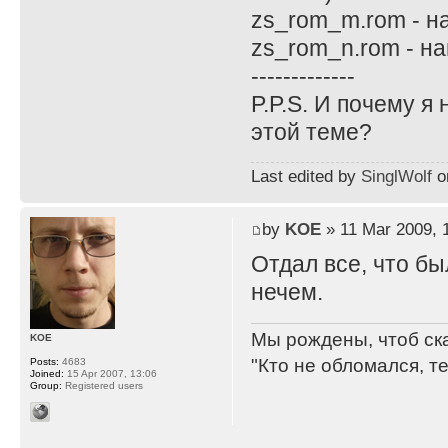
zs_rom_m.rom - н
zs_rom_n.rom - н
-------------
P.P.S. И почему я
этой теме?
Last edited by
SinglWolf
on
by
KOE
» 11 Mar 2009, 
Отдал все, что бы
нечем.
Мы рождены, чтоб ск
KOE
"Кто не обломался, т
Posts:
4683
Joined:
15 Apr 2007, 13:06
Group:
Registered users