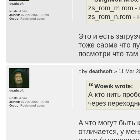
deathsoft
zs_rom_m.rom -
Posts:
4744
zs_rom_n.rom -
Joined:
07 Apr 2007, 00:58
Group:
Registered users
Это и есть загруз
тоже саоме что пу
посмотри что там 
by
deathsoft
» 11 Mar 2
Wowik wrote:
deathsoft
А кто нить проб
Posts:
4744
через переходн
Joined:
07 Apr 2007, 00:58
Group:
Registered users
А что могут быть 
отличается, у ме