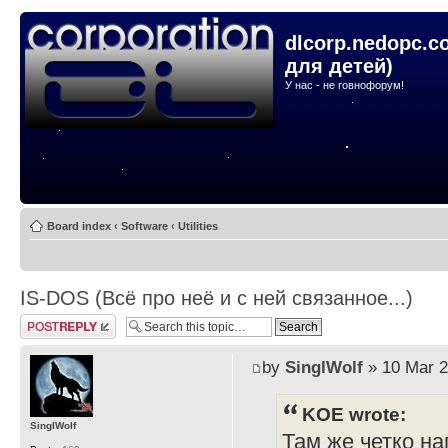
dlcorp.nedopc.c
для детей)
У нас - не говнофорум!
Board index
‹
Software
‹
Utilities
IS-DOS (Всё про неё и с ней связанное...)
Post a reply
by
SinglWolf
» 10 Mar 2
KOE wrote:
SinglWolf
Там же четко на