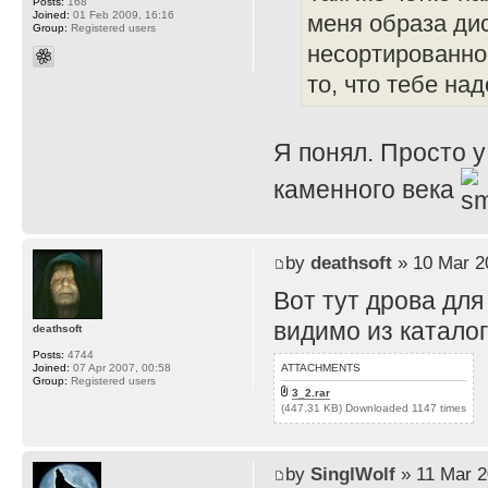
Posts:
168
Joined:
01 Feb 2009, 16:16
меня образа диск
Group:
Registered users
несортированное
то, что тебе над
Я понял. Просто у
каменного века
by
deathsoft
» 10 Mar 2
Вот тут дрова для
видимо из каталог
deathsoft
Posts:
4744
ATTACHMENTS
Joined:
07 Apr 2007, 00:58
Group:
Registered users
3_2.rar
(447.31 KB) Downloaded 1147 times
by
SinglWolf
» 11 Mar 2