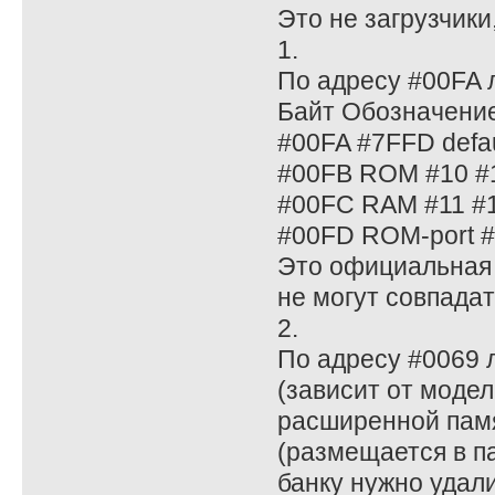
Это не загрузчики,
1.
По адресу #00FA л
Байт Обозначени
#00FA #7FFD defau
#00FB ROM #10 #
#00FC RAM #11 #1
#00FD ROM-port 
Это официальная 
не могут совпадат
2.
По адресу #0069 
(зависит от моде
расширенной памя
(размещается в п
банку нужно удали