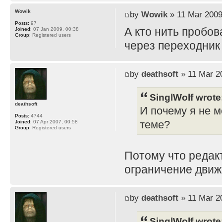
Wowik
by
Wowik
» 11 Mar 2009
Posts:
97
А кто нить пробов
Joined:
07 Jan 2009, 00:38
Group:
Registered users
через переходник
by
deathsoft
» 11 Mar 2
SinglWolf wrote
deathsoft
И почему я не м
Posts:
4744
теме?
Joined:
07 Apr 2007, 00:58
Group:
Registered users
Потому что редак
ограничение движ
by
deathsoft
» 11 Mar 2
SinglWolf wrote