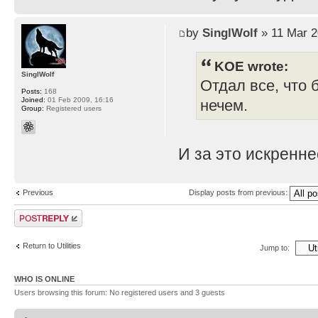
by
SinglWolf
» 11 Mar 2
KOE wrote:
SinglWolf
Отдал все, что 
Posts:
168
Joined:
01 Feb 2009, 16:16
нечем.
Group:
Registered users
И за это искренн
Previous
Display posts from previous:
Post a reply
Return to Utilities
Jump to:
WHO IS ONLINE
Users browsing this forum: No registered users and 3 guests