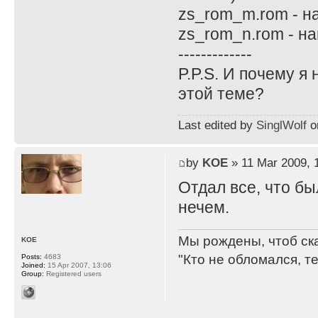
zs_rom_m.rom - н
zs_rom_n.rom - н
-------------
P.P.S. И почему я
этой теме?
Last edited by
SinglWolf
on
by
KOE
» 11 Mar 2009, 
Отдал все, что бы
нечем.
Мы рождены, чтоб ск
KOE
"Кто не обломался, т
Posts:
4683
Joined:
15 Apr 2007, 13:06
Group:
Registered users