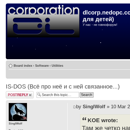
dlcorp.nedopc.c
для детей)
У нас - не говнофорум!
Board index
‹
Software
‹
Utilities
IS-DOS (Всё про неё и с ней связанное...)
Post a reply
by
SinglWolf
» 10 Mar 2
KOE wrote:
SinglWolf
Там же четко на