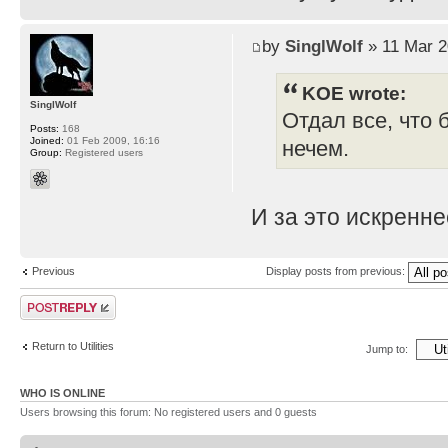
by
SinglWolf
» 11 Mar 2
KOE wrote:
SinglWolf
Отдал все, что 
Posts:
168
Joined:
01 Feb 2009, 16:16
нечем.
Group:
Registered users
И за это искренн
Previous
Display posts from previous:
Post a reply
Return to Utilities
Jump to:
WHO IS ONLINE
Users browsing this forum: No registered users and 0 guests