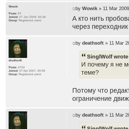
Wowik
by
Wowik
» 11 Mar 2009
Posts:
97
А кто нить пробов
Joined:
07 Jan 2009, 00:38
Group:
Registered users
через переходник
by
deathsoft
» 11 Mar 2
SinglWolf wrote
deathsoft
И почему я не м
Posts:
4744
теме?
Joined:
07 Apr 2007, 00:58
Group:
Registered users
Потому что редак
ограничение движ
by
deathsoft
» 11 Mar 2
SinglWolf wrote