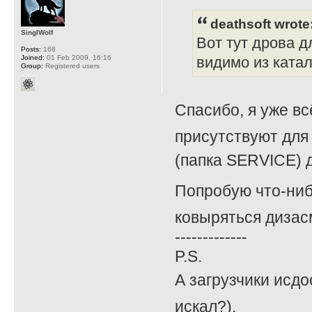
deathsoft wrote
SinglWolf
Вот тут дрова д
Posts:
168
Joined:
01 Feb 2009, 16:16
видимо из катал
Group:
Registered users
Спасибо, я уже вс
присутствуют для 
(папка SERVICE) д
Попробую что-ниб
ковыряться дизасм
-------------
P.S.
А загрузчики исдо
искал?).