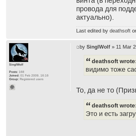
винта (в переходн
провода для подд
актуально).
Last edited by
deathsoft
on
by
SinglWolf
» 11 Mar 2
deathsoft wrote
SinglWolf
видимо тоже сао
Posts:
168
Joined:
01 Feb 2009, 16:16
Group:
Registered users
То, да не то (Приз
deathsoft wrote
Это и есть загр