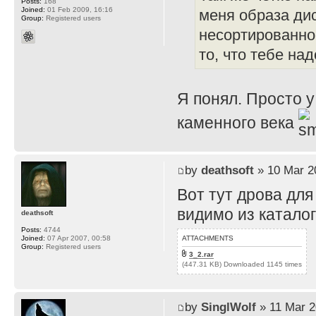
Posts:
168
Joined:
01 Feb 2009, 16:16
меня образа диск
Group:
Registered users
несортированное
то, что тебе над
Я понял. Просто у
каменного века
by
deathsoft
» 10 Mar 2
Вот тут дрова для
видимо из каталог
deathsoft
Posts:
4744
ATTACHMENTS
Joined:
07 Apr 2007, 00:58
Group:
Registered users
3_2.rar
(447.31 KB) Downloaded 1145 times
by
SinglWolf
» 11 Mar 2