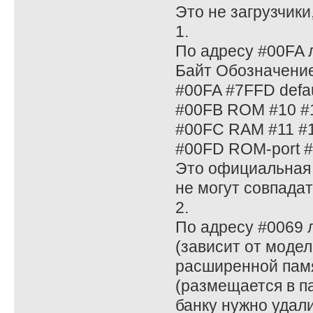
Это не загрузчики,
1.
По адресу #00FA л
Байт Обозначени
#00FA #7FFD defau
#00FB ROM #10 #
#00FC RAM #11 #1
#00FD ROM-port 
Это официальная 
не могут совпадат
2.
По адресу #0069 
(зависит от моде
расширенной памя
(размещается в п
банку нужно удали