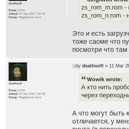
deathsoft
zs_rom_m.rom -
Posts:
4744
zs_rom_n.rom -
Joined:
07 Apr 2007, 00:58
Group:
Registered users
Это и есть загруз
тоже саоме что пу
посмотри что там 
by
deathsoft
» 11 Mar 2
Wowik wrote:
deathsoft
А кто нить проб
Posts:
4744
через переходн
Joined:
07 Apr 2007, 00:58
Group:
Registered users
А что могут быть 
отличается, у ме