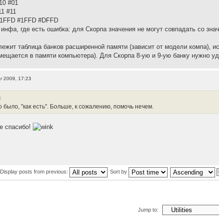
10 #01
1 #11
#1FFD #1FFD #DFFD
инфа, где есть ошибка: для Скорпа значения не могут совпадать со зна
лежит таблица банков расширенной памяти (зависит от модели компа), 
змещается в памяти компьютера). Для Скорпа 8-ую и 9-ую банку нужно уд
r 2009, 17:23
:
о было, "как есть". Больше, к сожалению, помочь нечем.
ее спасибо!
Display posts from previous:
Sort by
Jump to: