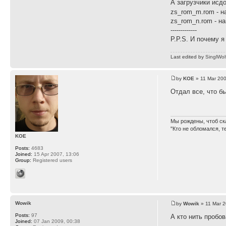
А загрузчики исд
zs_rom_m.rom - н
zs_rom_n.rom - н
-------------
P.P.S. И почему я
Last edited by
SinglWol
by
KOE
» 11 Mar 200
Отдал все, что б
Мы рождены, чтоб ск
"Кто не обломался, т
KOE
Posts:
4683
Joined:
15 Apr 2007, 13:06
Group:
Registered users
Wowik
by
Wowik
» 11 Mar 2
Posts:
97
А кто нить пробо
Joined:
07 Jan 2009, 00:38