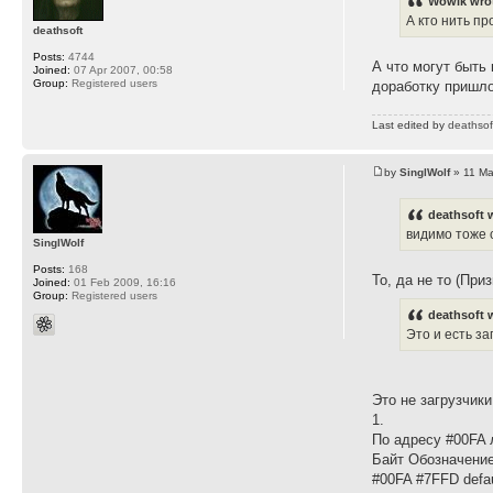
Wowik wro
А кто нить п
deathsoft
Posts:
4744
А что могут быть
Joined:
07 Apr 2007, 00:58
Group:
Registered users
доработку пришло
Last edited by
deathsof
by
SinglWolf
» 11 Ma
deathsoft 
видимо тоже 
SinglWolf
Posts:
168
То, да не то (При
Joined:
01 Feb 2009, 16:16
Group:
Registered users
deathsoft 
Это и есть за
Это не загрузчики
1.
По адресу #00FA 
Байт Обозначен
#00FA #7FFD defau