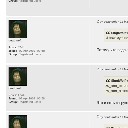
Group:
Registered users
by
deathsoft
» 11 Ma
SinglWolf 
И почему я н
deathsoft
Posts:
4744
Потому что редак
Joined:
07 Apr 2007, 00:58
Group:
Registered users
by
deathsoft
» 11 Ma
SinglWolf 
zs_rom_m.rom
deathsoft
zs_rom_n.rom
Posts:
4744
Joined:
07 Apr 2007, 00:58
Group:
Registered users
Это и есть загруз
by
deathsoft
» 11 Ma