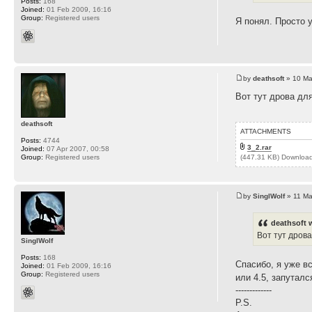
Posts:
168
Joined:
01 Feb 2009, 16:16
Group:
Registered users
Я понял. Просто 
by
deathsoft
» 10 Ma
Вот тут дрова дл
deathsoft
ATTACHMENTS
Posts:
4744
3_2.rar
Joined:
07 Apr 2007, 00:58
(447.31 KB) Downloa
Group:
Registered users
by
SinglWolf
» 11 Ma
deathsoft 
Вот тут дрова
SinglWolf
Posts:
168
Спасибо, я уже вс
Joined:
01 Feb 2009, 16:16
Group:
Registered users
или 4.5, запутал
-------------
P.S.