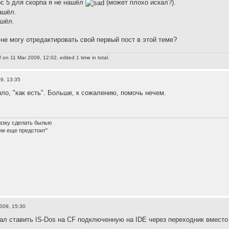
ос 5 для скорпа я не нашёл
(может плохо искал?).
ашёл.
ашёл.
 не могу отредактировать свой первый пост в этой теме?
f
on 11 Mar 2009, 12:02, edited 1 time in total.
9, 13:35
ыло, "как есть". Больше, к сожалению, помочь нечем.
азку сделать былью
ем еще предстоит"
009, 15:30
вал ставить IS-Dos на CF подключенную на IDE через переходник вместо