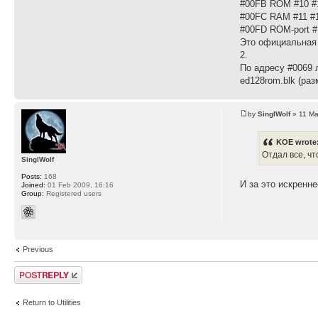
#00FB ROM #10 #
#00FC RAM #11 #1
#00FD ROM-port 
Это официальная 
2.
По адресу #0069 
ed128rom.blk (ра
by
SinglWolf
» 11 Ma
KOE wrote
Отдал все, чт
SinglWolf
Posts:
168
И за это искренн
Joined:
01 Feb 2009, 16:16
Group:
Registered users
Previous
Post a reply
Return to Utilities