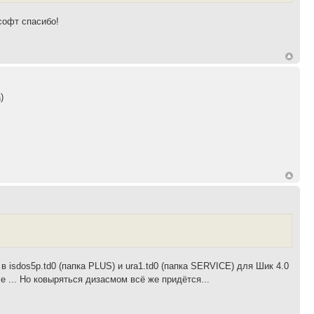
софт спасибо!
)
isdos5p.td0 (папка PLUS) и ura1.td0 (папка SERVICE) для Шик 4.0
... Но ковыряться дизасмом всё же придётся...