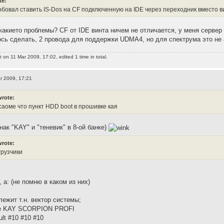
te:
робовал ставить IS-Dos на CF подключенную на IDE через переходник вместо 
 какието проблемы? CF от IDE винта ничем не отличается, у меня сервер
сь сделать, 2 провода для поддержки UDMA4, но для спектрума это не 
t
on 11 Mar 2009, 17:02, edited 1 time in total.
r 2009, 17:21
wrote:
саоме что пункт HDD boot в прошивке кая
знак "KAY" и "теневик" в 8-ой банке)
wrote:
грузчики
, а: (не помню в каком из них)
лежит т.н. вектор системы;
ие KAY SCORPION PROFI
lt #10 #10 #10