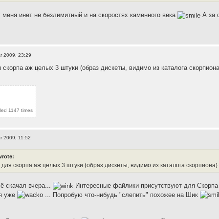
у меня инет не безлимитный и на скоростях каменного века
А за 
r 2009, 23:29
я скорпа аж целых 3 штуки (образ дискеты, видимо из каталога скорпиона
ded 1147 times
r 2009, 11:52
wrote:
 для скорпа аж целых 3 штуки (образ дискеты, видимо из каталога скорпиона)
ё скачал вчера...
Интересные файлики присутствуют для Скорпа в 
ся уже
... Попробую что-нибудь "слепить" похожее на Шик