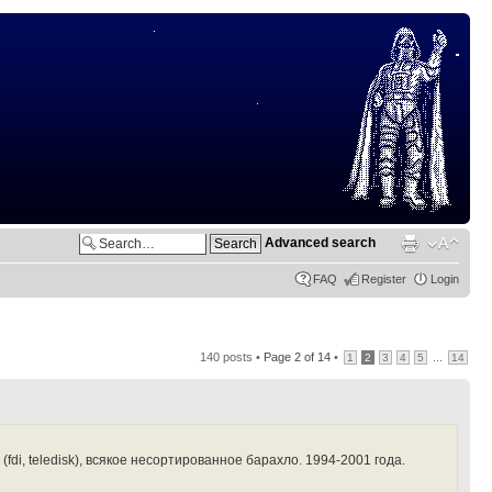
Advanced search
FAQ
Register
Login
140 posts •
Page
2
of
14
•
...
1
2
3
4
5
14
di, teledisk), всякое несортированное барахло. 1994-2001 года.