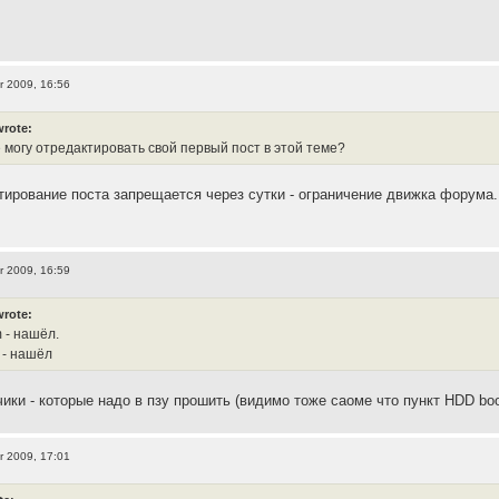
r 2009, 16:56
wrote:
е могу отредактировать свой первый пост в этой теме?
тирование поста запрещается через сутки - ограничение движка форума.
r 2009, 16:59
wrote:
 - нашёл.
 - нашёл
чики - которые надо в пзу прошить (видимо тоже саоме что пункт HDD bo
r 2009, 17:01