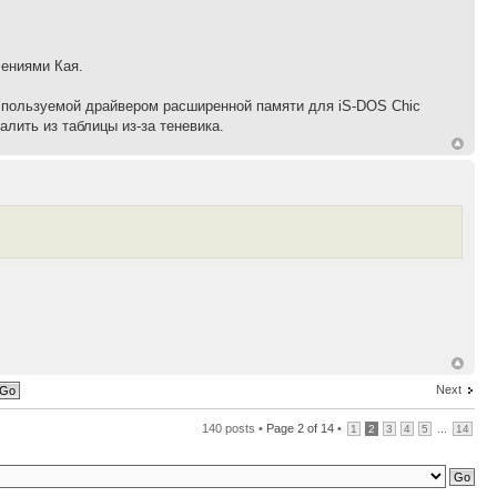
чениями Кая.
используемой драйвером расширенной памяти для iS-DOS Chic
алить из таблицы из-за теневика.
Next
140 posts •
Page
2
of
14
•
...
1
2
3
4
5
14