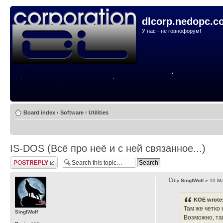
dlcorp.nedopc.c
У нас - не говнофорум!
Board index
‹
Software
‹
Utilities
IS-DOS (Всё про неё и с ней связанное...)
Post a reply
by
SinglWolf
» 10 Ma
KOE wrote
Там же четко 
SinglWolf
Возможно, там