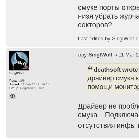
смуке порты откр
низя убрать журч
секторов?
Last edited by
SinglWolf
on
by
SinglWolf
» 11 Mar 2
deathsoft wrote
SinglWolf
драйвер смука 
Posts:
168
Joined:
01 Feb 2009, 16:16
помощи монитора
Group:
Registered users
Драйвер не пробл
смука... Подключа
отсутствия инфы 