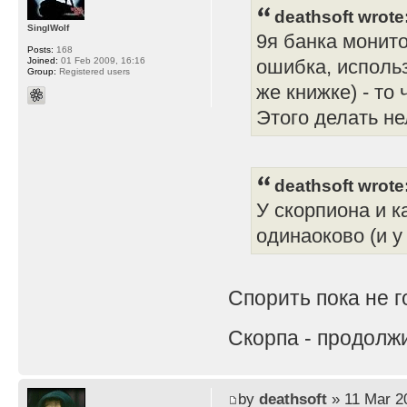
deathsoft wrote
SinglWolf
9я банка монито
Posts:
168
Joined:
01 Feb 2009, 16:16
ошибка, использ
Group:
Registered users
же книжке) - то
Этого делать не
deathsoft wrote
У скорпиона и 
одинаоково (и у
Спорить пока не 
Скорпа - продолж
by
deathsoft
» 11 Mar 2