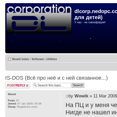
dlcorp.nedopc.c
для детей)
У нас - не говнофорум!
Board index
‹
Software
‹
Utilities
IS-DOS (Всё про неё и с ней связанное...)
Post a reply
Wowik
by
Wowik
» 11 Mar 2009
Posts:
97
На ПЦ и у меня че
Joined:
07 Jan 2009, 00:38
Group:
Registered users
Нигде не нашел ин