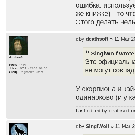
ошибка, используе
же книжке) - то ч
Этого делать нель
by
deathsoft
» 11 Mar 2
SinglWolf wrote
deathsoft
Это официальна
Posts:
4744
не могут совпад
Joined:
07 Apr 2007, 00:58
Group:
Registered users
У скорпиона и ка
одинаоково (и у к
Last edited by
deathsoft
on
by
SinglWolf
» 11 Mar 2