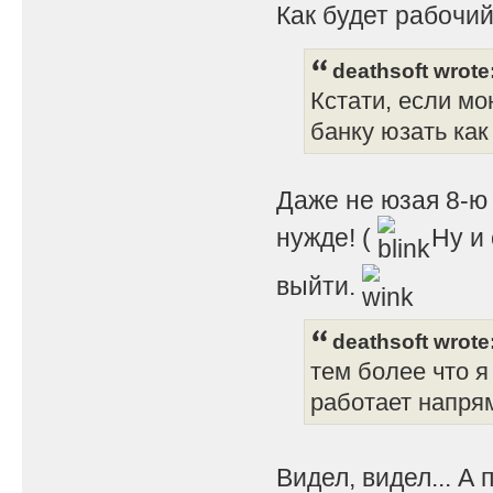
Как будет рабочий
deathsoft wrote
Кстати, если мо
банку юзать как 
Даже не юзая 8-ю 
нужде! (
Ну и 
выйти.
deathsoft wrote
тем более что я
работает напрям
Видел, видел... А