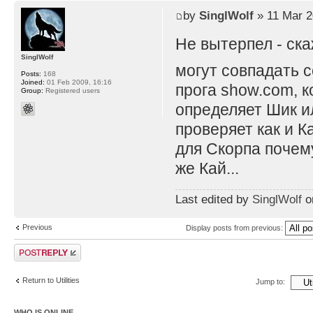
by
SinglWolf
» 11 Mar 2
Не вытерпел - ск
SinglWolf
могут совпадать с
Posts:
168
Joined:
01 Feb 2009, 16:16
прога show.com, к
Group:
Registered users
определяет Шик ил
проверяет как и К
для Скорпа почему
же Кай...
Last edited by
SinglWolf
on
Previous
Display posts from previous:
Post a reply
Return to Utilities
Jump to:
WHO IS ONLINE