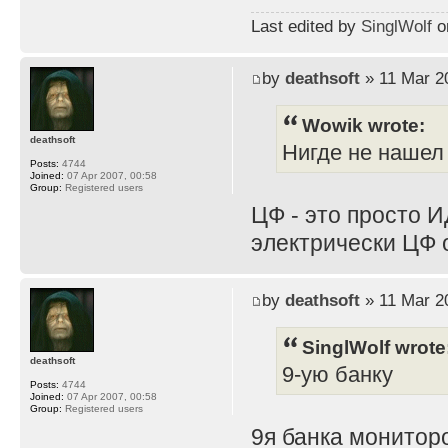
Last edited by
SinglWolf
on
by
deathsoft
» 11 Mar 2
Wowik wrote:
deathsoft
Нигде не нашел
Posts:
4744
Joined:
07 Apr 2007, 00:58
Group:
Registered users
ЦФ - это просто И
электрически ЦФ 
by
deathsoft
» 11 Mar 2
SinglWolf wrote
deathsoft
9-ую банку
Posts:
4744
Joined:
07 Apr 2007, 00:58
Group:
Registered users
9я банка мониторо