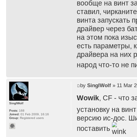
вообще на винт за
ставил, чирканите
винта запускать п
драйвер через бат
на этом пока изы
есть параметры, к
драйвера на них р
народ что-то не 
by
SinglWolf
» 11 Mar 2
Wowik
, CF - что
SinglWolf
установку на винт
Posts:
168
Joined:
01 Feb 2009, 16:16
версию ис-дос. Ши
Group:
Registered users
поставить