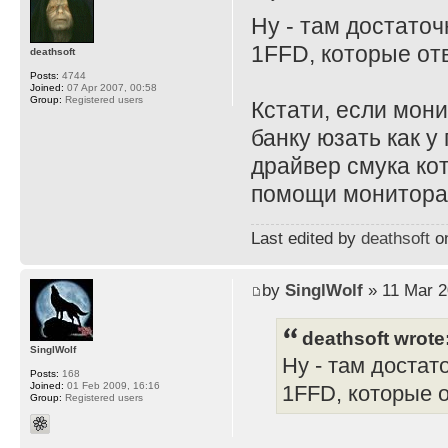
Ну - там достато
1FFD, которые отв
deathsoft
Posts:
4744
Joined:
07 Apr 2007, 00:58
Group:
Registered users
Кстати, если мони
банку юзать как у
драйвер смука ко
помощи монитора и
Last edited by
deathsoft
on
by
SinglWolf
» 11 Mar 2
deathsoft wrote
SinglWolf
Ну - там достат
Posts:
168
Joined:
01 Feb 2009, 16:16
1FFD, которые о
Group:
Registered users