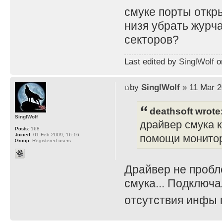
смуке порты откр
низя убрать журч
секторов?
Last edited by
SinglWolf
on
by
SinglWolf
» 11 Mar 2
deathsoft wrote
SinglWolf
драйвер смука 
Posts:
168
Joined:
01 Feb 2009, 16:16
помощи монитора
Group:
Registered users
Драйвер не пробл
смука... Подключа
отсутствия инфы 