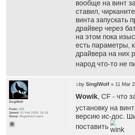
вообще на винт за
ставил, чирканите
винта запускать п
драйвер через бат
на этом пока изы
есть параметры, к
драйвера на них р
народ что-то не 
by
SinglWolf
» 11 Mar 2
Wowik
, CF - что
SinglWolf
установку на винт
Posts:
168
Joined:
01 Feb 2009, 16:16
версию ис-дос. Ши
Group:
Registered users
поставить