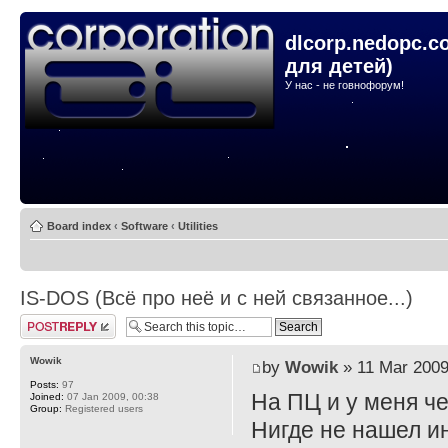
dlcorp.nedopc.c
для детей)
У нас - не говнофорум!
Board index
‹
Software
‹
Utilities
IS-DOS (Всё про неё и с ней связанное...)
Post a reply
Wowik
by
Wowik
» 11 Mar 2009
Posts:
97
На ПЦ и у меня че
Joined:
07 Jan 2009, 00:38
Group:
Registered users
Нигде не нашел ин