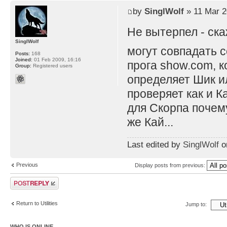
by
SinglWolf
» 11 Mar 2
Не вытерпел - ск
SinglWolf
могут совпадать с
Posts:
168
Joined:
01 Feb 2009, 16:16
прога show.com, к
Group:
Registered users
определяет Шик ил
проверяет как и К
для Скорпа почему
же Кай...
Last edited by
SinglWolf
on
Previous
Display posts from previous:
Post a reply
Return to Utilities
Jump to:
WHO IS ONLINE