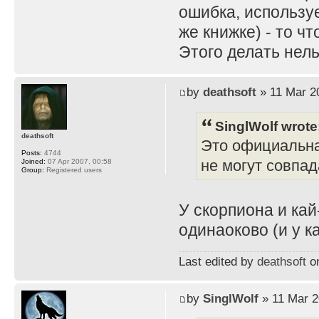
ошибка, используе
же книжке) - то ч
Этого делать нель
by
deathsoft
» 11 Mar 2
SinglWolf wrote
deathsoft
Это официальна
Posts:
4744
не могут совпад
Joined:
07 Apr 2007, 00:58
Group:
Registered users
У скорпиона и ка
одинаоково (и у к
Last edited by
deathsoft
on
by
SinglWolf
» 11 Mar 2