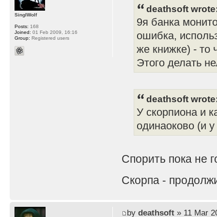
deathsoft wrote
SinglWolf
9я банка монито
Posts:
168
Joined:
01 Feb 2009, 16:16
ошибка, использ
Group:
Registered users
же книжке) - то
Этого делать не
deathsoft wrote
У скорпиона и 
одинаоково (и у
Спорить пока не 
Скорпа - продолж
by
deathsoft
» 11 Mar 2