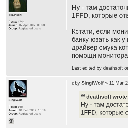
Ну - там достато
1FFD, которые отв
deathsoft
Posts:
4744
Joined:
07 Apr 2007, 00:58
Group:
Registered users
Кстати, если мони
банку юзать как у
драйвер смука ко
помощи монитора и
Last edited by
deathsoft
on
by
SinglWolf
» 11 Mar 2
deathsoft wrote
SinglWolf
Ну - там достат
Posts:
168
Joined:
01 Feb 2009, 16:16
1FFD, которые о
Group:
Registered users