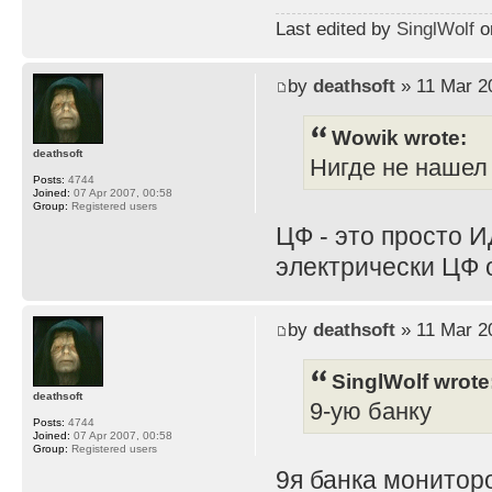
Last edited by
SinglWolf
on
by
deathsoft
» 11 Mar 2
Wowik wrote:
deathsoft
Нигде не нашел
Posts:
4744
Joined:
07 Apr 2007, 00:58
Group:
Registered users
ЦФ - это просто И
электрически ЦФ 
by
deathsoft
» 11 Mar 2
SinglWolf wrote
deathsoft
9-ую банку
Posts:
4744
Joined:
07 Apr 2007, 00:58
Group:
Registered users
9я банка мониторо