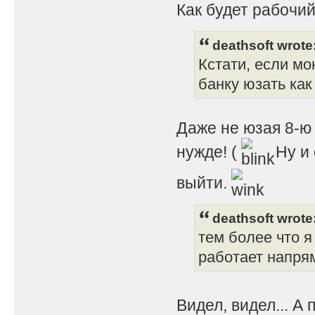
Как будет рабочий
deathsoft wrote
Кстати, если мо
банку юзать как 
Даже не юзая 8-ю 
нужде! (
Ну и 
выйти.
deathsoft wrote
тем более что я
работает напрям
Видел, видел... А