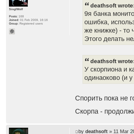
deathsoft wrote
SinglWolf
9я банка монито
Posts:
168
Joined:
01 Feb 2009, 16:16
ошибка, использ
Group:
Registered users
же книжке) - то
Этого делать не
deathsoft wrote
У скорпиона и 
одинаоково (и у
Спорить пока не 
Скорпа - продолж
by
deathsoft
» 11 Mar 2