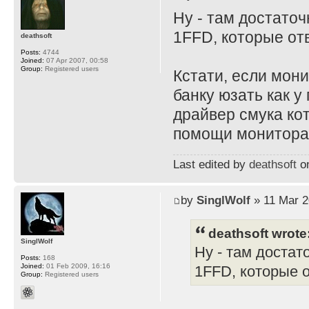
Ну - там достато
1FFD, которые отв
deathsoft
Posts:
4744
Joined:
07 Apr 2007, 00:58
Group:
Registered users
Кстати, если мони
банку юзать как у
драйвер смука ко
помощи монитора и
Last edited by
deathsoft
on
by
SinglWolf
» 11 Mar 2
deathsoft wrote
SinglWolf
Ну - там достат
Posts:
168
Joined:
01 Feb 2009, 16:16
1FFD, которые о
Group:
Registered users