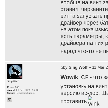
вообще на винт за
ставил, чирканите
винта запускать п
драйвер через бат
на этом пока изы
есть параметры, к
драйвера на них р
народ что-то не 
by
SinglWolf
» 11 Mar 2
Wowik
, CF - что
SinglWolf
установку на винт
Posts:
168
Joined:
01 Feb 2009, 16:16
версию ис-дос. Ши
Group:
Registered users
поставить