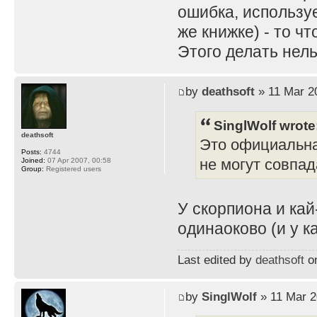
ошибка, используе
же книжке) - то ч
Этого делать нель
by
deathsoft
» 11 Mar 2
SinglWolf wrote
deathsoft
Это официальна
Posts:
4744
не могут совпад
Joined:
07 Apr 2007, 00:58
Group:
Registered users
У скорпиона и ка
одинаоково (и у к
Last edited by
deathsoft
on
by
SinglWolf
» 11 Mar 2