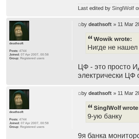
Last edited by
SinglWolf
on
by
deathsoft
» 11 Mar 2
Wowik wrote:
deathsoft
Нигде не нашел
Posts:
4744
Joined:
07 Apr 2007, 00:58
Group:
Registered users
ЦФ - это просто И
электрически ЦФ 
by
deathsoft
» 11 Mar 2
SinglWolf wrote
deathsoft
9-ую банку
Posts:
4744
Joined:
07 Apr 2007, 00:58
Group:
Registered users
9я банка мониторо