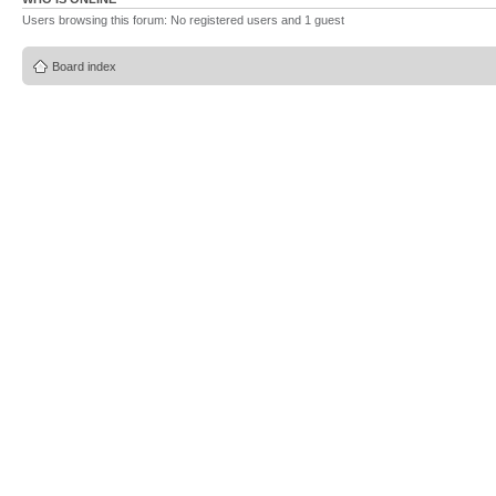
Users browsing this forum: No registered users and 1 guest
Board index