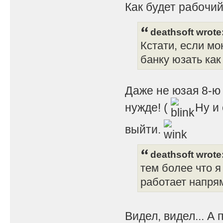
Как будет рабочий
deathsoft wrote
Кстати, если мо
банку юзать как 
Даже не юзая 8-ю 
нужде! (
Ну и 
выйти.
deathsoft wrote
тем более что я
работает напрям
Видел, видел... А