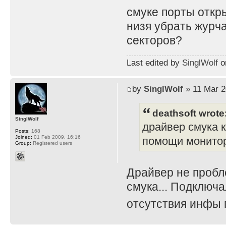
смуке порты откр
низя убрать журч
секторов?
Last edited by
SinglWolf
on
by
SinglWolf
» 11 Mar 2
deathsoft wrote
SinglWolf
драйвер смука 
Posts:
168
Joined:
01 Feb 2009, 16:16
помощи монитора
Group:
Registered users
Драйвер не пробл
смука... Подключа
отсутствия инфы 