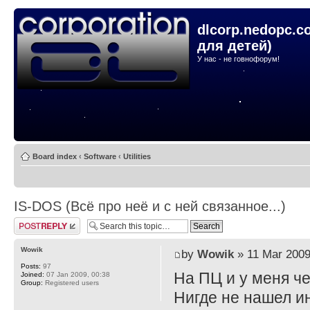
dlcorp.nedopc.c
для детей)
У нас - не говнофорум!
Board index
‹
Software
‹
Utilities
IS-DOS (Всё про неё и с ней связанное...)
Post a reply
Wowik
by
Wowik
» 11 Mar 2009
Posts:
97
На ПЦ и у меня че
Joined:
07 Jan 2009, 00:38
Group:
Registered users
Нигде не нашел ин