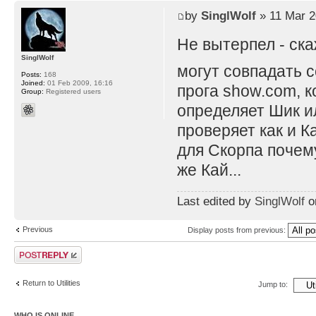
by
SinglWolf
» 11 Mar 2
Не вытерпел - ск
SinglWolf
могут совпадать с
Posts:
168
Joined:
01 Feb 2009, 16:16
прога show.com, к
Group:
Registered users
определяет Шик ил
проверяет как и К
для Скорпа почему
же Кай...
Last edited by
SinglWolf
on
Previous
Display posts from previous:
Post a reply
Return to Utilities
Jump to:
WHO IS ONLINE