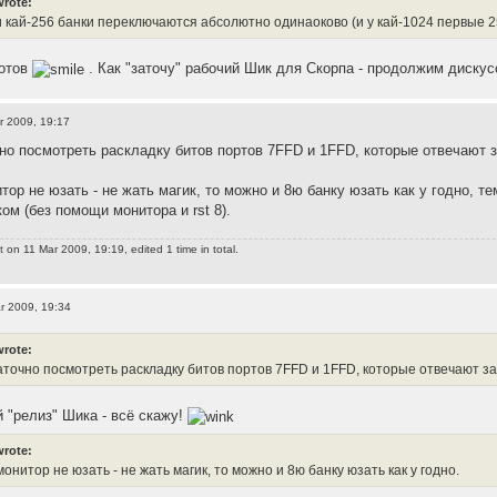
wrote:
и кай-256 банки переключаются абсолютно одинаоково (и у кай-1024 первые 2
готов
. Как "заточу" рабочий Шик для Скорпа - продолжим диску
r 2009, 19:17
чно посмотреть раскладку битов портов 7FFD и 1FFD, которые отвечают з
тор не юзать - не жать магик, то можно и 8ю банку юзать как у годно, т
ом (без помощи монитора и rst 8).
t
on 11 Mar 2009, 19:19, edited 1 time in total.
r 2009, 19:34
wrote:
таточно посмотреть раскладку битов портов 7FFD и 1FFD, которые отвечают за
й "релиз" Шика - всё скажу!
wrote:
монитор не юзать - не жать магик, то можно и 8ю банку юзать как у годно.