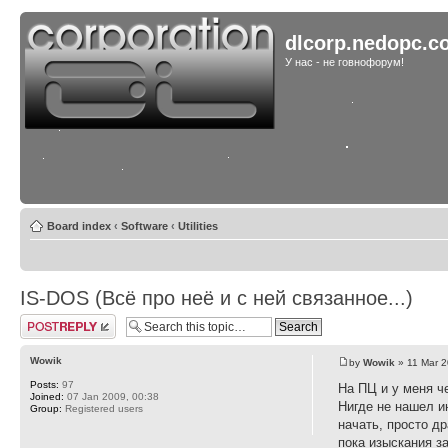
dlcorp.nedopc.c
У нас - не говнофорум!
Board index
‹
Software
‹
Utilities
IS-DOS (Всё про неё и с ней связанное...)
Post a reply
Wowik
by
Wowik
» 11 Mar 2
Posts:
97
На ПЦ и у меня ч
Joined:
07 Jan 2009, 00:38
Нигде не нашел ин
Group:
Registered users
начать, просто др
пока изыскания з