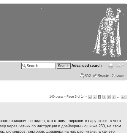
Advanced search
FAQ
Register
Login
140 posts •
Page
3
of
14
•
...
1
2
3
4
5
6
14
вого описания не видел, кто ставил, чирканите пару строк, с чего
вер через батник по инструкции к драйверам - ошибка 250, на этом
к, цилиндров, секторов, драйвера на них расчитаны, а как это