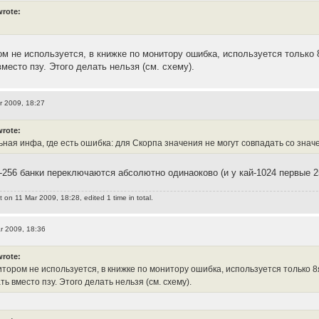
wrote:
м не используется, в книжке по монитору ошибка, используется только 8
место пзу. Этого делать нельзя (см. схему).
r 2009, 18:27
wrote:
ная инфа, где есть ошибка: для Скорпа значения не могут совпадать со знач
й-256 банки переключаются абсолютно одинаоково (и у кай-1024 первые 2
t
on 11 Mar 2009, 18:28, edited 1 time in total.
r 2009, 18:36
wrote:
тором не используется, в книжке по монитору ошибка, используется только 8я
ь вместо пзу. Этого делать нельзя (см. схему).