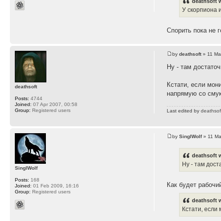
deathsoft 
У скорпиона 
Спорить пока не 
by
deathsoft
» 11 Ma
Ну - там достато
Кстати, если мони
deathsoft
напрямую со смук
Posts:
4744
Joined:
07 Apr 2007, 00:58
Group:
Registered users
Last edited by
deathsof
by
SinglWolf
» 11 Ma
deathsoft 
Ну - там дос
SinglWolf
Posts:
168
Как будет рабочи
Joined:
01 Feb 2009, 16:16
Group:
Registered users
deathsoft 
Кстати, если 