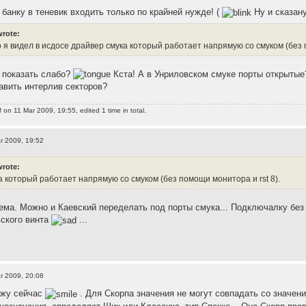
 банку в теневик входить только по крайней нужде! (
Ну и сказан
wrote:
о я видел в исдосе драйвер смука который работает напрямую со смуком (без 
А показать слабо?
Кста! А в Унриловском смуке порты открытые?
авить интерлив секторов?
f
on 11 Mar 2009, 19:55, edited 1 time in total.
r 2009, 19:52
wrote:
а который работает напрямую со смуком (без помощи монитора и rst 8).
ема. Можно и Каевский переделать под порты смука... Подключалку без 
ского винта
...
r 2009, 20:08
ажу сейчас
. Для Скорпа значения не могут совпадать со значения