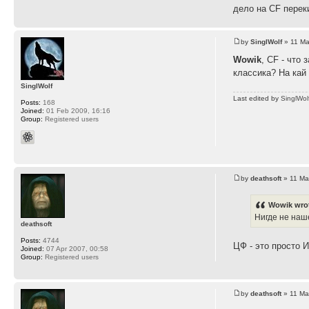
дело на CF перек
by
SinglWolf
» 11 Ma
Wowik
, CF - что
классика? На кай
SinglWolf
Last edited by
SinglWol
Posts:
168
Joined:
01 Feb 2009, 16:16
Group:
Registered users
by
deathsoft
» 11 Ma
Wowik wro
Нигде не наш
deathsoft
Posts:
4744
ЦФ - это просто И
Joined:
07 Apr 2007, 00:58
Group:
Registered users
by
deathsoft
» 11 Ma