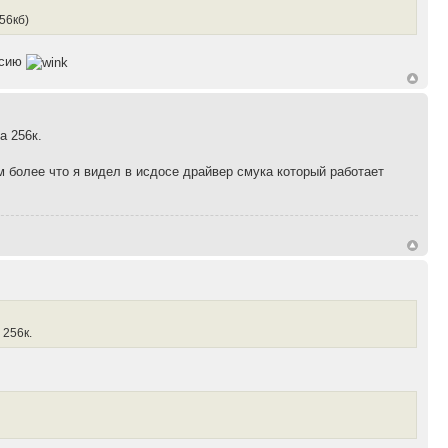
56кб)
ссию
а 256к.
ем более что я видел в исдосе драйвер смука который работает
 256к.