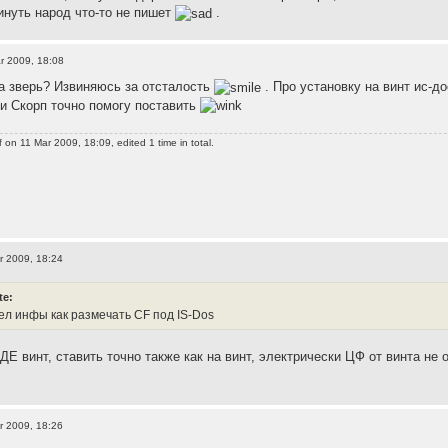
инуть народ что-то не пишет
.
r 2009, 18:08
 за зверь? Извиняюсь за отсталость
. Про установку на винт ис-д
 и Скорп точно помогу поставить
f
on 11 Mar 2009, 18:09, edited 1 time in total.
r 2009, 18:24
te:
ел инфы как размечать CF под IS-Dos
ДЕ винт, ставить точно также как на винт, электрически ЦФ от винта не 
r 2009, 18:26