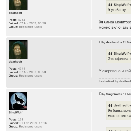
SinglWolf 
9-ую банку
deathsoft
Posts:
4744
9я банка мониторо
Joined:
07 Apr 2007, 00:58
Group:
Registered users
можно включать в
by
deathsoft
» 11 Ma
SinglWolf 
Это официаль
deathsoft
Posts:
4744
У скорпиона и ка
Joined:
07 Apr 2007, 00:58
Group:
Registered users
Last edited by
deathsof
by
SinglWolf
» 11 Ma
deathsoft 
9я банка мони
SinglWolf
можно включат
Posts:
168
Joined:
01 Feb 2009, 16:16
Group:
Registered users