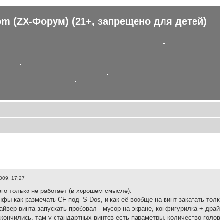
om (ZX-Форум) (21+, запрещено для детей)
009, 17:27
его только не работает (в хорошем смысле).
фы как размечать CF под IS-Dos, и как её вообще на винт закатать толко
айвер винта запускать пробовал - мусор на экране, конфигурилка + драй
акончились, там у стандартных винтов есть параметры, количество голово