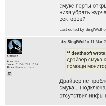
смуке порты откр
низя убрать журч
секторов?
Last edited by
SinglWolf
on
by
SinglWolf
» 11 Mar 2
deathsoft wrote
SinglWolf
драйвер смука 
Posts:
168
Joined:
01 Feb 2009, 16:16
помощи монитора
Group:
Registered users
Драйвер не пробл
смука... Подключа
отсутствия инфы 