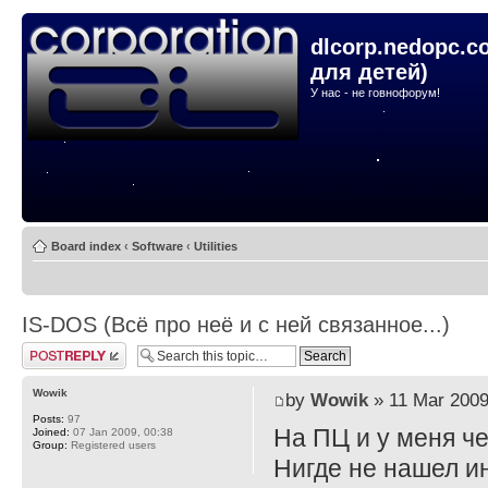
dlcorp.nedopc.c
для детей)
У нас - не говнофорум!
Board index
‹
Software
‹
Utilities
IS-DOS (Всё про неё и с ней связанное...)
Post a reply
Wowik
by
Wowik
» 11 Mar 2009
Posts:
97
На ПЦ и у меня че
Joined:
07 Jan 2009, 00:38
Group:
Registered users
Нигде не нашел ин