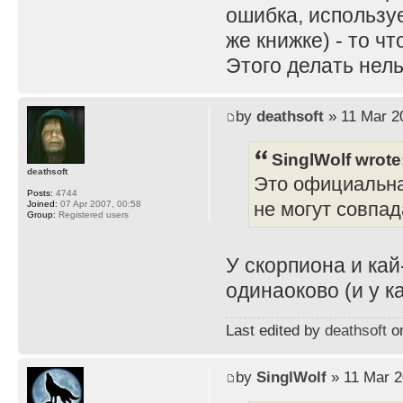
ошибка, используе
же книжке) - то ч
Этого делать нель
by
deathsoft
» 11 Mar 2
SinglWolf wrote
deathsoft
Это официальна
Posts:
4744
не могут совпад
Joined:
07 Apr 2007, 00:58
Group:
Registered users
У скорпиона и ка
одинаоково (и у к
Last edited by
deathsoft
on
by
SinglWolf
» 11 Mar 2