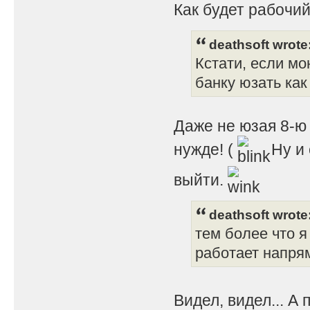
Как будет рабочий
deathsoft wrote
Кстати, если мо
банку юзать как 
Даже не юзая 8-ю 
нужде! (
Ну и 
выйти.
deathsoft wrote
тем более что я
работает напрям
Видел, видел... А