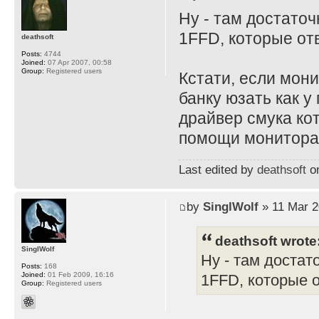
Ну - там достато
1FFD, которые отв
deathsoft
Posts:
4744
Joined:
07 Apr 2007, 00:58
Group:
Registered users
Кстати, если мони
банку юзать как у
драйвер смука ко
помощи монитора и
Last edited by
deathsoft
on
by
SinglWolf
» 11 Mar 2
deathsoft wrote
SinglWolf
Ну - там достат
Posts:
168
Joined:
01 Feb 2009, 16:16
1FFD, которые о
Group:
Registered users