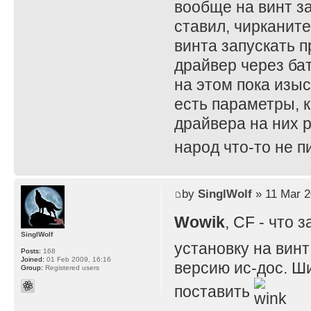
вообще на винт за
ставил, чирканите
винта запускать п
драйвер через бат
на этом пока изы
есть параметры, к
драйвера на них р
народ что-то не 
by
SinglWolf
» 11 Mar 2
Wowik
, CF - что
SinglWolf
установку на винт
Posts:
168
Joined:
01 Feb 2009, 16:16
версию ис-дос. Ши
Group:
Registered users
поставить