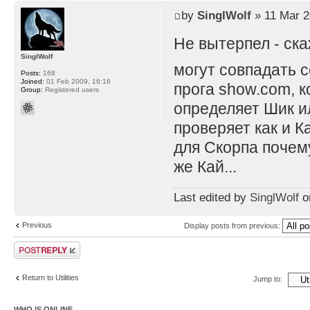
by
SinglWolf
» 11 Mar 2
Не вытерпел - ск
SinglWolf
могут совпадать с
Posts:
168
Joined:
01 Feb 2009, 16:16
прога show.com, к
Group:
Registered users
определяет Шик ил
проверяет как и К
для Скорпа почему
же Кай...
Last edited by
SinglWolf
on
Previous
Display posts from previous:
Post a reply
Return to Utilities
Jump to:
WHO IS ONLINE