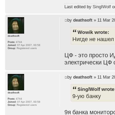
Last edited by
SinglWolf
on
by
deathsoft
» 11 Mar 2
Wowik wrote:
deathsoft
Нигде не нашел
Posts:
4744
Joined:
07 Apr 2007, 00:58
Group:
Registered users
ЦФ - это просто И
электрически ЦФ 
by
deathsoft
» 11 Mar 2
SinglWolf wrote
deathsoft
9-ую банку
Posts:
4744
Joined:
07 Apr 2007, 00:58
Group:
Registered users
9я банка мониторо