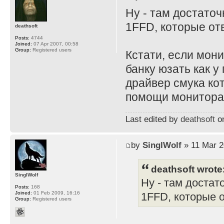
Ну - там достато
1FFD, которые отв
deathsoft
Posts:
4744
Joined:
07 Apr 2007, 00:58
Group:
Registered users
Кстати, если мони
банку юзать как у
драйвер смука ко
помощи монитора и
Last edited by
deathsoft
on
by
SinglWolf
» 11 Mar 2
deathsoft wrote
SinglWolf
Ну - там достат
Posts:
168
Joined:
01 Feb 2009, 16:16
1FFD, которые о
Group:
Registered users