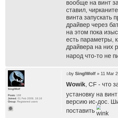
вообще на винт за
ставил, чирканите
винта запускать п
драйвер через бат
на этом пока изы
есть параметры, к
драйвера на них р
народ что-то не 
by
SinglWolf
» 11 Mar 2
Wowik
, CF - что
SinglWolf
установку на винт
Posts:
168
Joined:
01 Feb 2009, 16:16
версию ис-дос. Ши
Group:
Registered users
поставить