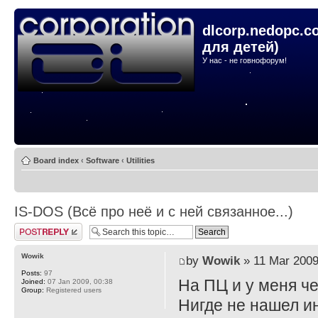
dlcorp.nedopc.c
для детей)
У нас - не говнофорум!
Board index
‹
Software
‹
Utilities
IS-DOS (Всё про неё и с ней связанное...)
Post a reply
Wowik
by
Wowik
» 11 Mar 2009
Posts:
97
На ПЦ и у меня че
Joined:
07 Jan 2009, 00:38
Group:
Registered users
Нигде не нашел ин