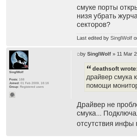
смуке порты откр
низя убрать журч
секторов?
Last edited by
SinglWolf
on
by
SinglWolf
» 11 Mar 2
deathsoft wrote
SinglWolf
драйвер смука 
Posts:
168
Joined:
01 Feb 2009, 16:16
помощи монитора
Group:
Registered users
Драйвер не пробл
смука... Подключа
отсутствия инфы 