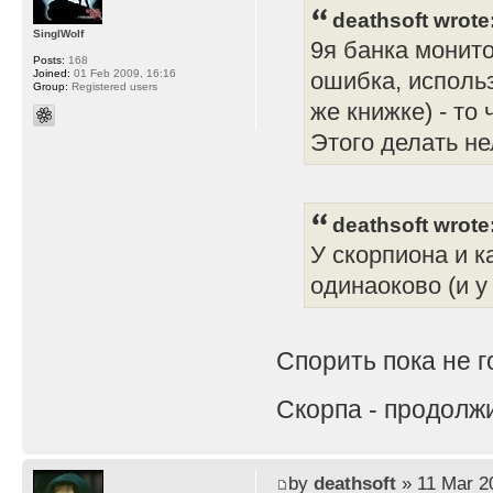
deathsoft wrote
SinglWolf
9я банка монито
Posts:
168
Joined:
01 Feb 2009, 16:16
ошибка, использ
Group:
Registered users
же книжке) - то
Этого делать не
deathsoft wrote
У скорпиона и 
одинаоково (и у
Спорить пока не 
Скорпа - продолж
by
deathsoft
» 11 Mar 2