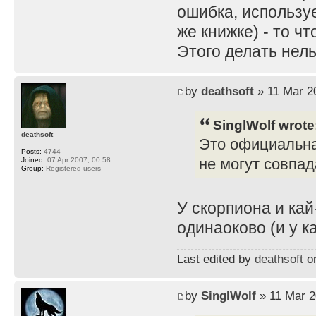
ошибка, используе
же книжке) - то ч
Этого делать нель
by
deathsoft
» 11 Mar 2
SinglWolf wrote
deathsoft
Это официальна
Posts:
4744
не могут совпад
Joined:
07 Apr 2007, 00:58
Group:
Registered users
У скорпиона и ка
одинаоково (и у к
Last edited by
deathsoft
on
by
SinglWolf
» 11 Mar 2