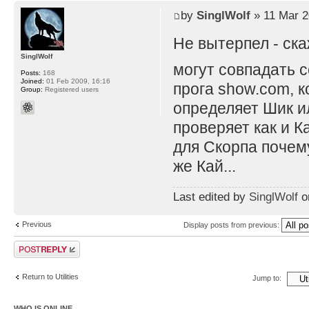
by
SinglWolf
» 11 Mar 2
Не вытерпел - ск
SinglWolf
могут совпадать с
Posts:
168
Joined:
01 Feb 2009, 16:16
прога show.com, к
Group:
Registered users
определяет Шик ил
проверяет как и К
для Скорпа почему
же Кай...
Last edited by
SinglWolf
on
Previous
Display posts from previous:
Post a reply
Return to Utilities
Jump to:
WHO IS ONLINE