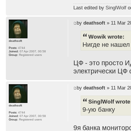
Last edited by
SinglWolf
on
by
deathsoft
» 11 Mar 2
Wowik wrote:
deathsoft
Нигде не нашел
Posts:
4744
Joined:
07 Apr 2007, 00:58
Group:
Registered users
ЦФ - это просто И
электрически ЦФ 
by
deathsoft
» 11 Mar 2
SinglWolf wrote
deathsoft
9-ую банку
Posts:
4744
Joined:
07 Apr 2007, 00:58
Group:
Registered users
9я банка мониторо