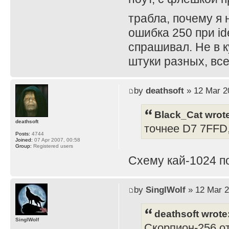
трабла, почему я 
ошибка 250 при ide
спрашивал. Не в 
штуки разных, все
by
deathsoft
» 12 Mar 2
Black_Cat wrot
deathsoft
точнее D7 7FFD
Posts:
4744
Joined:
07 Apr 2007, 00:58
Group:
Registered users
Схему кай-1024 п
by
SinglWolf
» 12 Mar 2
deathsoft wrote
SinglWolf
Скорпион-256 от