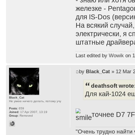
- знаю или хотя б
железке - Pentago
для IS-Dos (верс
На всякий случай,
электрически, я с
штатные драйвера
Last edited by
Wowik
on 11
by
Black_Cat
» 12 Mar 2
deathsoft wrote
Для кай-1024 ещ
Black_Cat
Не умею ничего делать, потому учу
Posts:
659
Joined:
17 Apr 2007, 13:19
точнее D7 7
Group:
Removed
"Очень трудно найти 