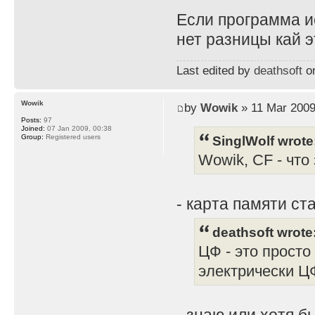
Если программа ис
нет разницы кай э
Last edited by
deathsoft
on
Wowik
by
Wowik
» 11 Mar 2009
Posts:
97
Joined:
07 Jan 2009, 00:38
SinglWolf wrote
Group:
Registered users
Wowik, CF - что
- карта памяти ст
deathsoft wrote
ЦФ - это просто
электрически ЦФ