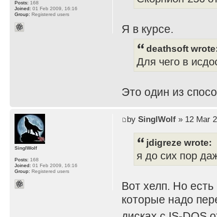
Posts:
168
Joined:
01 Feb 2009, 16:16
Group:
Registered users
Я в курсе.
deathsoft wrote
Для чего в исдо
Это один из спос
by
SinglWolf
» 12 Mar 2
jdigreze wrote:
SinglWolf
я до сих пор даж
Posts:
168
Joined:
01 Feb 2009, 16:16
Group:
Registered users
Вот хелп. Но есть 
которые надо пере
дисках с IS-DOS 