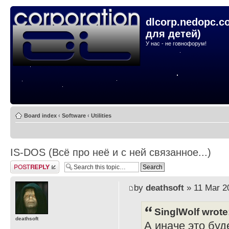
dlcorp.nedopc.c
для детей)
У нас - не говнофорум!
Board index
‹
Software
‹
Utilities
IS-DOS (Всё про неё и с ней связанное...)
Post a reply
by
deathsoft
» 11 Mar 2
SinglWolf wrote
deathsoft
А иначе это буде