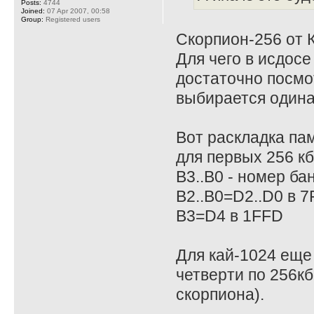
Posts:
4744
Joined:
07 Apr 2007, 00:58
Group:
Registered users
Скорпион-256 от К
Для чего в исдосе
достаточно посмо
выбирается одина
Вот раскладка пам
для первых 256 кб
B3..B0 - номер ба
B2..B0=D2..D0 в 7
B3=D4 в 1FFD
Для кай-1024 еще
четверти по 256кб
скорпиона).