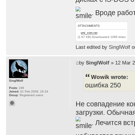
. Вроде рабо
ATTACHMENTS
uni_con.rar
(1.67 KB) Downloaded 1086 times
Last edited by
SinglWolf
on
by
SinglWolf
» 12 Mar 2
Wowik wrote:
SinglWolf
ошибка 250
Posts:
168
Joined:
01 Feb 2009, 16:16
Group:
Registered users
Не совпадение ко
загрузки. Обычна
. Лечится вс