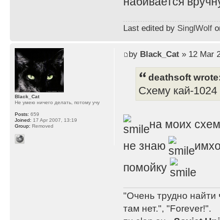
набивается вручну
Last edited by
SinglWolf
on
by
Black_Cat
» 12 Mar 2
deathsoft wrote
Схему кай-1024 
Black_Cat
Не умею ничего делать, потому учу
Posts:
659
Joined:
17 Apr 2007, 13:19
на моих схем
Group:
Removed
не знаю
имхо
помойку
"Очень трудно найти 
там нет.", "Forever!".