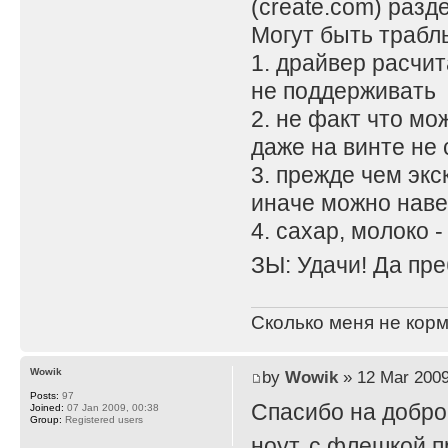
(create.com) разд
Могут быть трабл
1. драйвер расчит
не поддерживать
2. не факт что мо
даже на винте не 
3. прежде чем экс
иначе можно наве
4. сахар, молоко - п
ЗЫ: Удачи! Да пре
Сколько меня не корм
Wowik
by
Wowik
» 12 Mar 2009
Posts:
97
Спасибо на добром
Joined:
07 Jan 2009, 00:38
Group:
Registered users
ноут, с флешкой 