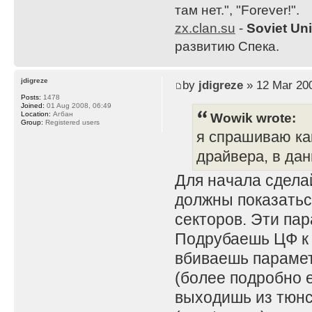
там нет.", "Forever!".
zx.clan.su
-
Soviet Un
развитию Спека.
jdigreze
by
jdigreze
» 12 Mar 200
Posts:
1478
Joined:
01 Aug 2008, 06:49
Wowik wrote:
Location:
Агбан
Group:
Registered users
я спрашиваю ка
драйвера, в дан
Для начала сдела
должны показаться
секторов. Эти па
Подрубаешь ЦФ к с
вбиваешь парамет
(более подробно е
выходишь из тюнса