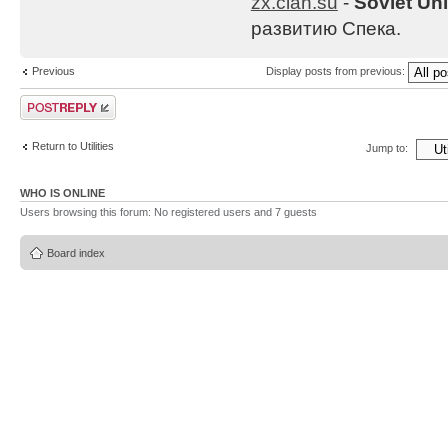
zx.clan.su
-
Soviet Un
развитию Спека.
Previous
Display posts from previous:
Post a reply
Return to Utilities
Jump to:
WHO IS ONLINE
Users browsing this forum: No registered users and 7 guests
Board index