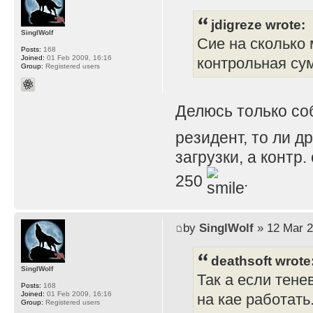
jdigreze wrote:
SinglWolf
Сие на сколько 
Posts:
168
Joined:
01 Feb 2009, 16:16
контрольная су
Group:
Registered users
Делюсь только с
резидент, то ли д
загрузки, а контр
250
.
by
SinglWolf
» 12 Mar 2
deathsoft wrote
SinglWolf
Так а если тене
Posts:
168
Joined:
01 Feb 2009, 16:16
на кае работать
Group:
Registered users