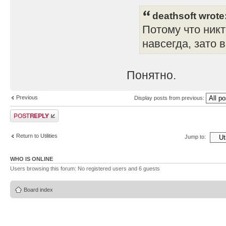
deathsoft wrote
Потому что никт
навсегда, зато 
Понятно.
Previous
Display posts from previous:
Post a reply
Return to Utilities
Jump to:
WHO IS ONLINE
Users browsing this forum: No registered users and 6 guests
Board index