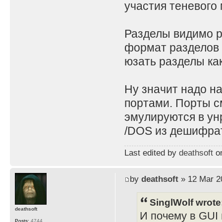
участия теневого 
Разделы видимо ра
формат разделов 
юзать разделы как
Ну значит надо н
портами. Порты с
эмулируются в ун
/DOS из дешифрат
Last edited by
deathsoft
on
by
deathsoft
» 12 Mar 2
SinglWolf wrote
deathsoft
И почему в GUI 
Posts:
4744