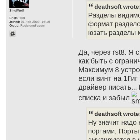
deathsoft wrote
SinglWolf
Разделы видимо 
Posts:
168
Joined:
01 Feb 2009, 16:16
формат раздело
Group:
Registered users
юзать разделы к
Да, через rst8. Я
как быть с огран
Максимум 8 устро
если винт на 1Гиг
драйвер писать...
списка и забыл
deathsoft wrote
Ну значит надо
портами. Порты
эмулируются в 