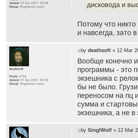
дисковода и вы
Joined:
07 Apr 2007, 00:58
Group:
Registered users
Потому что никто 
и навсегда, зато 
by
deathsoft
» 12 Mar 2
Вообще конечно и
программы - это 
deathsoft
экзешника с рело
Posts:
4744
Joined:
07 Apr 2007, 00:58
Group:
Registered users
бы не было. Грузи
переносом на пц 
сумма и стартовы
экзешника, а не в
by
SinglWolf
» 12 Mar 2