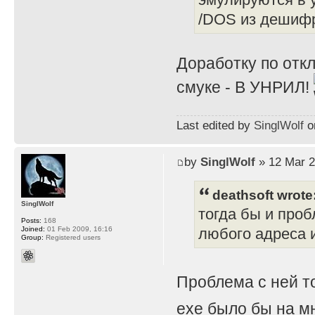
/DOS из дешифр
Доработку по отк
смуке - В УНРИЛ!
Last edited by
SinglWolf
on
by
SinglWolf
» 12 Mar 2
deathsoft wrote
SinglWolf
тогда бы и проб
Posts:
168
Joined:
01 Feb 2009, 16:16
любого адреса и
Group:
Registered users
Проблема с ней т
exe было бы на мн