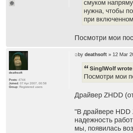
смуком напряму
нужна, чтобы по
при включенном 
Посмотри мои пос
by
deathsoft
» 12 Mar 2
SinglWolf wrote
deathsoft
Посмотри мои по
Posts:
4744
Joined:
07 Apr 2007, 00:58
Group:
Registered users
Драйвер ZHDD (отд
"В драйвере HDD 
надежность работ
мы, появилась во