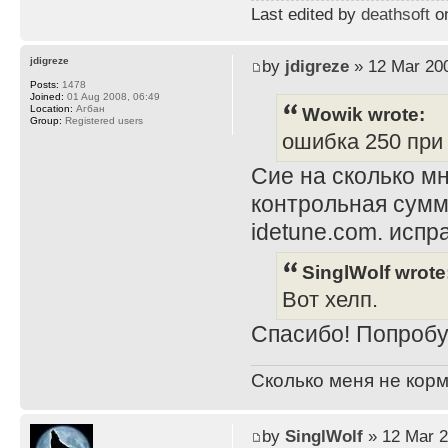
Last edited by
deathsoft
on
jdigreze
by
jdigreze
» 12 Mar 200
Posts:
1478
Joined:
01 Aug 2008, 06:49
Wowik wrote:
Location:
Агбан
Group:
Registered users
ошибка 250 при i
Сие на сколько мн
контрольная сумм
idetune.com. испра
SinglWolf wrote
Вот хелп.
Спасибо! Попробу
Сколько меня не корм
by
SinglWolf
» 12 Mar 2