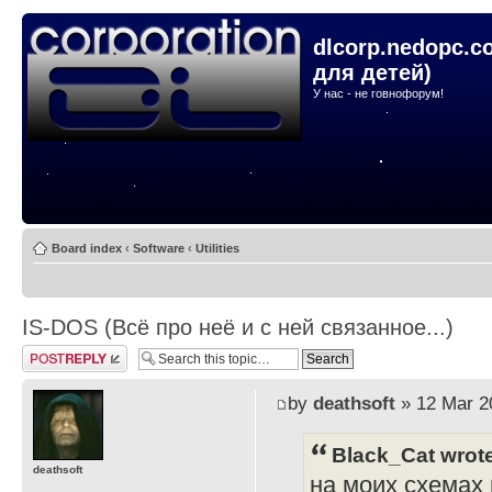
dlcorp.nedopc.c
для детей)
У нас - не говнофорум!
Board index
‹
Software
‹
Utilities
IS-DOS (Всё про неё и с ней связанное...)
Post a reply
by
deathsoft
» 12 Mar 2
Black_Cat wrot
deathsoft
на моих схемах и