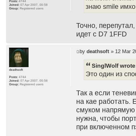
Posts:
4744
Joined:
07 Apr 2007, 00:58
знаю smile имхо
Group:
Registered users
Точно, перепутал,
идет с D7 1FFD
by
deathsoft
» 12 Mar 2
SinglWolf wrote
deathsoft
Это один из спо
Posts:
4744
Joined:
07 Apr 2007, 00:58
Group:
Registered users
Так а если теневи
на кае работать. 
смуком напрямую 
нужна, чтобы порт
при включенном пз