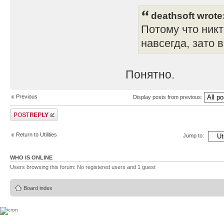
deathsoft wrote
Потому что никт
навсегда, зато 
Понятно.
Previous
Display posts from previous:
Post a reply
Return to Utilities
Jump to:
WHO IS ONLINE
Users browsing this forum: No registered users and 1 guest
Board index