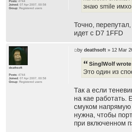
Posts:
4744
Joined:
07 Apr 2007, 00:58
знаю smile имхо
Group:
Registered users
Точно, перепутал,
идет с D7 1FFD
by
deathsoft
» 12 Mar 2
SinglWolf wrote
deathsoft
Это один из спо
Posts:
4744
Joined:
07 Apr 2007, 00:58
Group:
Registered users
Так а если теневи
на кае работать. 
смуком напрямую 
нужна, чтобы порт
при включенном пз