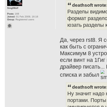
deathsoft wrote
SinglWolf
Разделы видимо 
Posts:
168
Joined:
01 Feb 2009, 16:16
формат раздело
Group:
Registered users
юзать разделы к
Да, через rst8. Я
как быть с огран
Максимум 8 устро
если винт на 1Гиг
драйвер писать...
списка и забыл
deathsoft wrote
Ну значит надо
портами. Порты
эмулируются в 