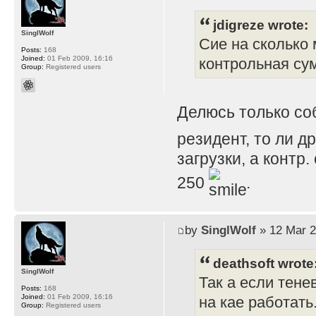
jdigreze wrote:
SinglWolf
Сие на сколько 
Posts:
168
Joined:
01 Feb 2009, 16:16
контрольная су
Group:
Registered users
Делюсь только с
резидент, то ли д
загрузки, а контр
250
.
by
SinglWolf
» 12 Mar 2
deathsoft wrote
SinglWolf
Так а если тене
Posts:
168
Joined:
01 Feb 2009, 16:16
на кае работать
Group:
Registered users