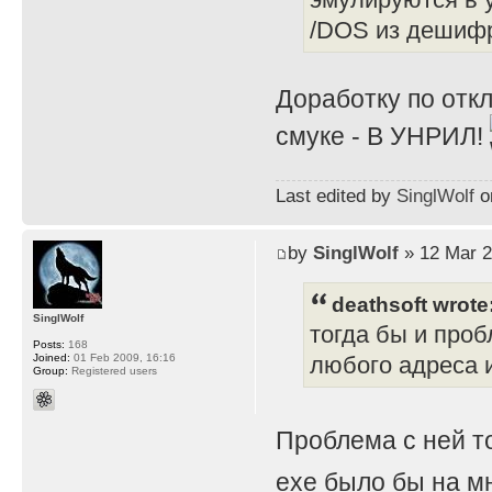
/DOS из дешифр
Доработку по отк
смуке - В УНРИЛ!
Last edited by
SinglWolf
on
by
SinglWolf
» 12 Mar 2
deathsoft wrote
SinglWolf
тогда бы и проб
Posts:
168
Joined:
01 Feb 2009, 16:16
любого адреса и
Group:
Registered users
Проблема с ней т
exe было бы на мн