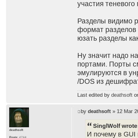
участия теневого 
Разделы видимо ра
формат разделов 
юзать разделы как
Ну значит надо н
портами. Порты с
эмулируются в ун
/DOS из дешифрат
Last edited by
deathsoft
on
by
deathsoft
» 12 Mar 2
SinglWolf wrote
deathsoft
И почему в GUI 
Posts:
4744