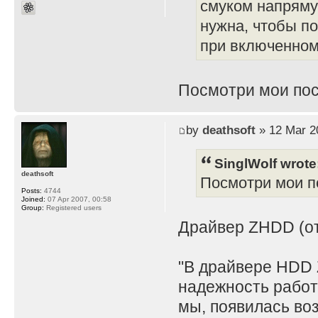
смуком напряму
нужна, чтобы по
при включенном 
Посмотри мои пос
by
deathsoft
» 12 Mar 2
SinglWolf wrote
deathsoft
Посмотри мои по
Posts:
4744
Joined:
07 Apr 2007, 00:58
Group:
Registered users
Драйвер ZHDD (отд
"В драйвере HDD 
надежность работ
мы, появилась во