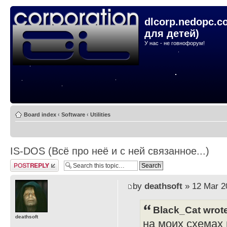
dlcorp.nedopc.c
для детей)
У нас - не говнофорум!
Board index
‹
Software
‹
Utilities
IS-DOS (Всё про неё и с ней связанное...)
Post a reply
by
deathsoft
» 12 Mar 2
Black_Cat wrot
deathsoft
на моих схемах и