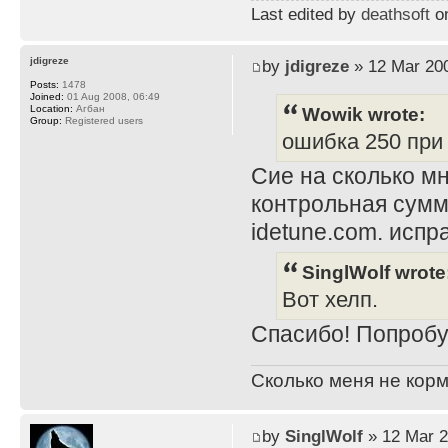
Last edited by
deathsoft
on
jdigreze
by
jdigreze
» 12 Mar 200
Posts:
1478
Joined:
01 Aug 2008, 06:49
Wowik wrote:
Location:
Агбан
Group:
Registered users
ошибка 250 при i
Сие на сколько мн
контрольная сумм
idetune.com. испра
SinglWolf wrote
Вот хелп.
Спасибо! Попробу
Сколько меня не корм
by
SinglWolf
» 12 Mar 2