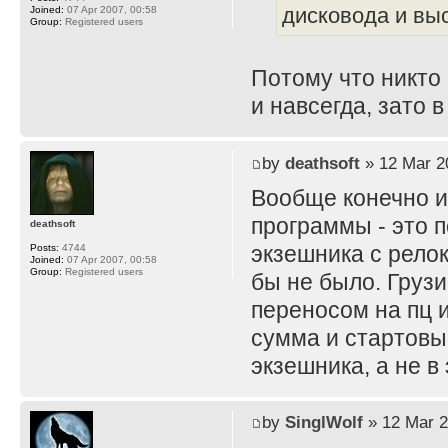
дисковода и вы
Joined:
07 Apr 2007, 00:58
Group:
Registered users
Потому что никто 
и навсегда, зато 
by
deathsoft
» 12 Mar 2
Вообще конечно и
программы - это 
deathsoft
экзешника с рело
Posts:
4744
Joined:
07 Apr 2007, 00:58
Group:
Registered users
бы не было. Грузи
переносом на пц 
сумма и стартовы
экзешника, а не в
by
SinglWolf
» 12 Mar 2