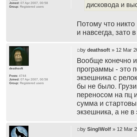
дисковода и вы
Joined:
07 Apr 2007, 00:58
Group:
Registered users
Потому что никто 
и навсегда, зато 
by
deathsoft
» 12 Mar 2
Вообще конечно и
программы - это 
deathsoft
экзешника с рело
Posts:
4744
Joined:
07 Apr 2007, 00:58
Group:
Registered users
бы не было. Грузи
переносом на пц 
сумма и стартовы
экзешника, а не в
by
SinglWolf
» 12 Mar 2