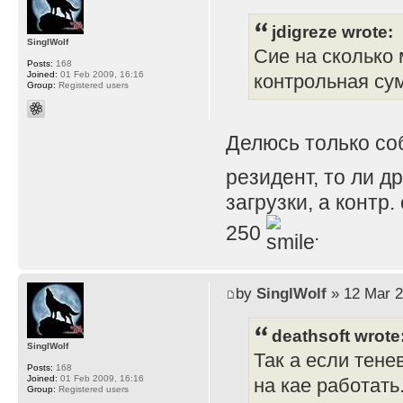
jdigreze wrote:
SinglWolf
Сие на сколько 
Posts:
168
Joined:
01 Feb 2009, 16:16
контрольная су
Group:
Registered users
Делюсь только с
резидент, то ли д
загрузки, а контр
250
.
by
SinglWolf
» 12 Mar 2
deathsoft wrote
SinglWolf
Так а если тене
Posts:
168
Joined:
01 Feb 2009, 16:16
на кае работать
Group:
Registered users