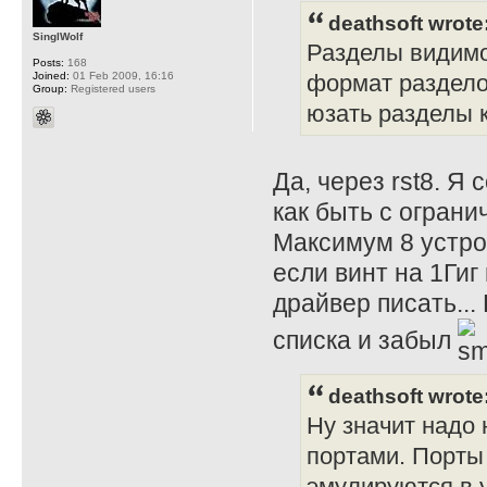
deathsoft wrote
SinglWolf
Разделы видимо 
Posts:
168
Joined:
01 Feb 2009, 16:16
формат раздело
Group:
Registered users
юзать разделы к
Да, через rst8. Я
как быть с огран
Максимум 8 устро
если винт на 1Гиг
драйвер писать...
списка и забыл
deathsoft wrote
Ну значит надо
портами. Порты
эмулируются в 