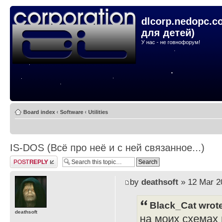
dlcorp.nedopc.c
для детей)
У нас - не говнофорум!
Board index
‹
Software
‹
Utilities
IS-DOS (Всё про неё и с ней связанное...)
Post a reply
by
deathsoft
» 12 Mar 2
Black_Cat wrot
deathsoft
на моих схемах и