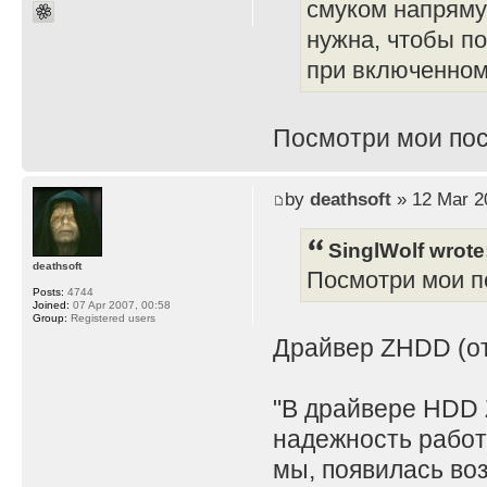
смуком напряму
нужна, чтобы по
при включенном 
Посмотри мои пос
by
deathsoft
» 12 Mar 2
SinglWolf wrote
deathsoft
Посмотри мои по
Posts:
4744
Joined:
07 Apr 2007, 00:58
Group:
Registered users
Драйвер ZHDD (отд
"В драйвере HDD 
надежность работ
мы, появилась во