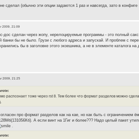
не сделал (обычно эти опции задаются 1 раз и навсегда, зато в конфиге
r 2009, 21:09
с-дос сделан через жопу, нерелоцируемые программы - это полный сакс
 банки бы не было. Грузи с любого адреса и запускай. И проблем с пере
ранились бы в заголовке этого экзешника, а не в элементе каталога на 
r 2009, 21:25
wrote:
мо распознает тоже через rst 8. Тем более что формат разделов можно сдела
.
Я согласен про формат разделов как на кае, но как быть с ограничением 
128Мб(131056Кб). А если винт на 1Гиг и более??? Надо целый пакет утил
.
wrote: