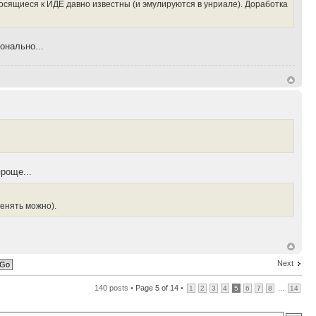
осящиеся к ИДЕ давно известны (и эмулируются в унриале). Доработка
нально...
роще...
менять можно).
Next
140 posts •
Page
5
of
14
•
...
1
2
3
4
5
6
7
8
14