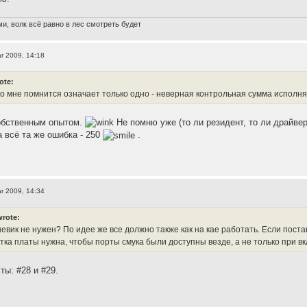
и, волк всё равно в лес смотреть будет
r 2009, 14:18
ote:
ко мне помнится означает только одно - неверная контрольная сумма исполн
обственным опытом.
Не помню уже (то ли резидент, то ли драйвер)
 всё та же ошибка - 250
.
r 2009, 14:34
wrote:
еневик не нужен? По идее же все должно также как на кае работать. Если пос
тка платы нужна, чтобы порты смука были доступны везде, а не только при вк
ты: #28 и #29.