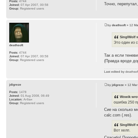
Posts:
4744
Точно, перепутал
Joined:
07 Apr 2007, 00:58
Group:
Registered users
by
deathsoft
» 12 Ma
SinglWolf 
Это один из 
deathsoft
Posts:
4744
Так а если тенев
Joined:
07 Apr 2007, 00:58
Group:
Registered users
(Правда вроде до
Last edited by
deathsof
jdigreze
by
jdigreze
» 12 Mar
Posts:
1478
Joined:
01 Aug 2008, 06:49
Wowik wro
Location:
Агбан
ошибка 250 пр
Group:
Registered users
Сие на сколько м
calc.com (.res).
SinglWolf 
Вот хелп.
Спасибо! Попроб