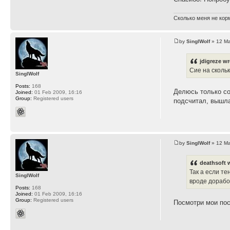
Сколько меня не корм
by
SinglWolf
» 12 Ma
jdigreze wr
Сие на сколь
SinglWolf
Posts:
168
Делюсь только с
Joined:
01 Feb 2009, 16:16
Group:
Registered users
подсчитал, вышла
by
SinglWolf
» 12 Ma
deathsoft 
Так а если т
SinglWolf
вроде дорабо
Posts:
168
Joined:
01 Feb 2009, 16:16
Group:
Registered users
Посмотри мои пос