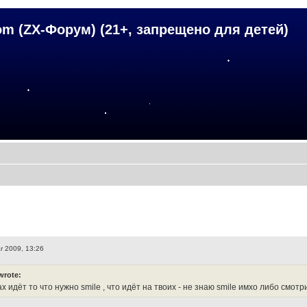
om (ZX-Форум) (21+, запрещено для детей)
r 2009, 13:26
wrote:
х идёт то что нужно smile , что идёт на твоих - не знаю smile имхо либо смот