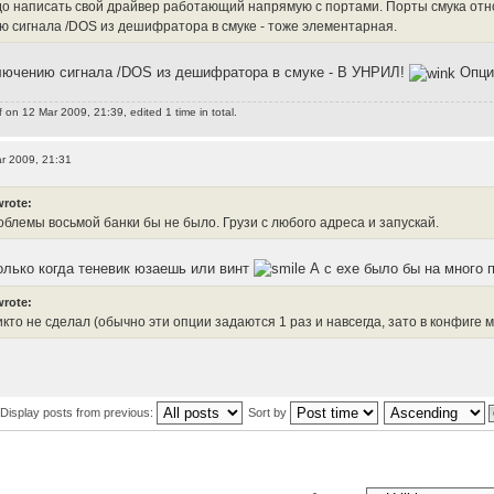
до написать свой драйвер работающий напрямую с портами. Порты смука отн
ю сигнала /DOS из дешифратора в смуке - тоже элементарная.
ключению сигнала /DOS из дешифратора в смуке - В УНРИЛ!
Опцио
f
on 12 Mar 2009, 21:39, edited 1 time in total.
r 2009, 21:31
wrote:
облемы восьмой банки бы не было. Грузи с любого адреса и запускай.
олько когда теневик юзаешь или винт
А с exe было бы на много п
wrote:
кто не сделал (обычно эти опции задаются 1 раз и навсегда, зато в конфиге 
Display posts from previous:
Sort by