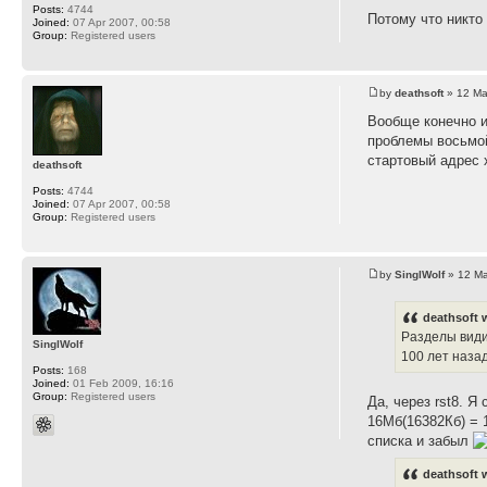
Posts:
4744
Потому что никто 
Joined:
07 Apr 2007, 00:58
Group:
Registered users
by
deathsoft
» 12 Ma
Вообще конечно и
проблемы восьмой
стартовый адрес х
deathsoft
Posts:
4744
Joined:
07 Apr 2007, 00:58
Group:
Registered users
by
SinglWolf
» 12 Ma
deathsoft 
Разделы види
SinglWolf
100 лет назад
Posts:
168
Joined:
01 Feb 2009, 16:16
Group:
Registered users
Да, через rst8. 
16Мб(16382Кб) = 
списка и забыл
deathsoft 