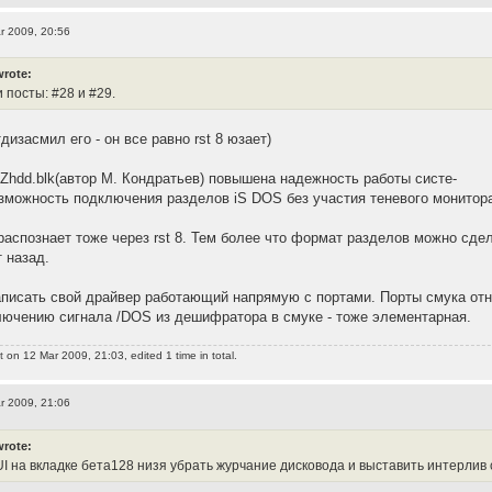
r 2009, 20:56
wrote:
 посты: #28 и #29.
изасмил его - он все равно rst 8 юзает)
Zhdd.blk(автор М. Кондратьев) повышена надежность работы систе-
зможность подключения разделов iS DOS без участия теневого монитора
аспознает тоже через rst 8. Тем более что формат разделов можно сдел
 назад.
аписать свой драйвер работающий напрямую с портами. Порты смука отн
лючению сигнала /DOS из дешифратора в смуке - тоже элементарная.
t
on 12 Mar 2009, 21:03, edited 1 time in total.
r 2009, 21:06
wrote:
UI на вкладке бета128 низя убрать журчание дисковода и выставить интерлив