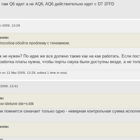
, там Q6 идет а не AQ6, AQ6 действительно идет с D7 1FFD
r 2009, 13:29
wrote:
способов обойти проблему с теневиком.
ик не нужен? По идее же все должно также как на кае работать. Если по
работка платы нужна, чтобы порты смука были доступны везде, а не толь
t
on 12 Mar 2009, 13:29, edited 1 time in total.
 2009, 13:41
te:
и idetune ide+x.blk
не помнится означает только одно - неверная контрольная сумма исполн
wrote:
ую.