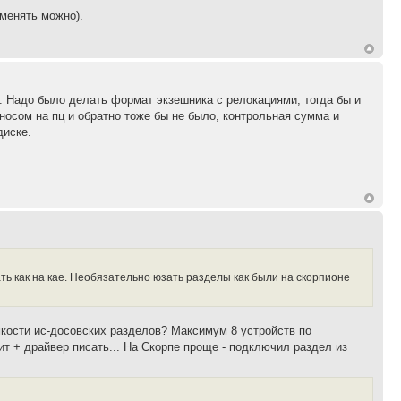
 менять можно).
. Надо было делать формат экзешника с релокациями, тогда бы и
носом на пц и обратно тоже бы не было, контрольная сумма и
диске.
ть как на кае. Необязательно юзать разделы как были на скорпионе
ёмкости ис-досовских разделов? Максимум 8 устройств по
ит + драйвер писать... На Скорпе проще - подключил раздел из