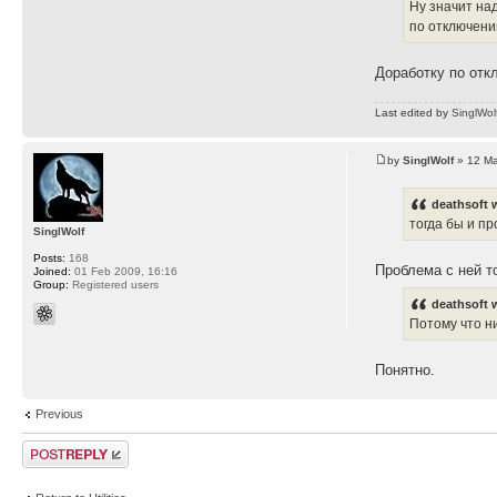
Ну значит на
по отключени
Доработку по от
Last edited by
SinglWol
by
SinglWolf
» 12 Ma
deathsoft 
тогда бы и пр
SinglWolf
Posts:
168
Проблема с ней т
Joined:
01 Feb 2009, 16:16
Group:
Registered users
deathsoft 
Потому что ни
Понятно.
Previous
Post a reply