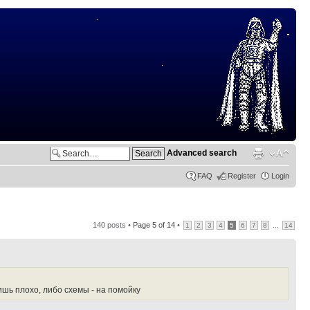
Advanced search
FAQ
Register
Login
140 posts •
Page
5
of
14
•
...
1
2
3
4
5
6
7
8
14
ришь плохо, либо схемы - на помойку