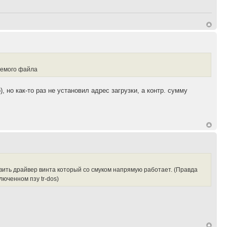
яемого файла
, но как-то раз не установил адрес загрузки, а контр. сумму
тавить драйвер винта который со смуком напрямую работает. (Правда
люченном пзу tr-dos)