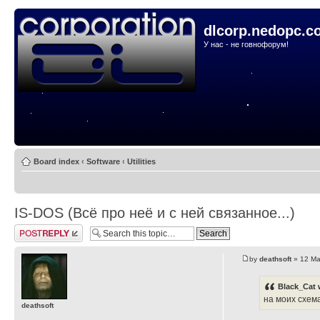
dlcorp.nedopc.c
У нас - не говнофорум!
Board index
‹
Software
‹
Utilities
IS-DOS (Всё про неё и с ней связанное...)
Post a reply
by
deathsoft
» 12 Ma
Black_Cat 
на моих схема
deathsoft