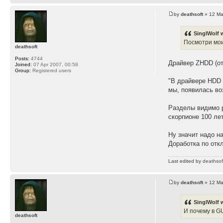
by
deathsoft
» 12 Ma
SinglWolf 
Посмотри мои
deathsoft
Posts:
4744
Драйвер ZHDD (отд
Joined:
07 Apr 2007, 00:58
Group:
Registered users
"В драйвере HDD 
мы, появилась во
Разделы видимо р
скорпионе 100 лет
Ну значит надо н
Доработка по отк
Last edited by
deathsof
by
deathsoft
» 12 Ma
SinglWolf 
И почему в G
deathsoft