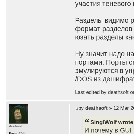
участия теневого 
Разделы видимо ра
формат разделов 
юзать разделы как
Ну значит надо н
портами. Порты с
эмулируются в ун
/DOS из дешифрат
Last edited by
deathsoft
on
by
deathsoft
» 12 Mar 2
SinglWolf wrote
deathsoft
И почему в GUI 
Posts:
4744