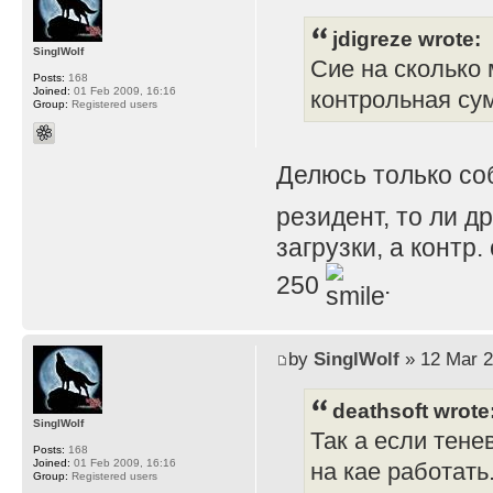
jdigreze wrote:
SinglWolf
Сие на сколько 
Posts:
168
Joined:
01 Feb 2009, 16:16
контрольная су
Group:
Registered users
Делюсь только с
резидент, то ли д
загрузки, а контр
250
.
by
SinglWolf
» 12 Mar 2
deathsoft wrote
SinglWolf
Так а если тене
Posts:
168
Joined:
01 Feb 2009, 16:16
на кае работать
Group:
Registered users