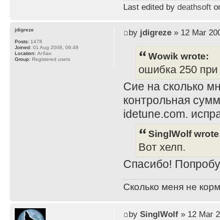
Last edited by
deathsoft
on
jdigreze
by
jdigreze
» 12 Mar 200
Posts:
1478
Joined:
01 Aug 2008, 06:49
Wowik wrote:
Location:
Агбан
Group:
Registered users
ошибка 250 при i
Сие на сколько мн
контрольная сумм
idetune.com. испра
SinglWolf wrote
Вот хелп.
Спасибо! Попробу
Сколько меня не корм
by
SinglWolf
» 12 Mar 2