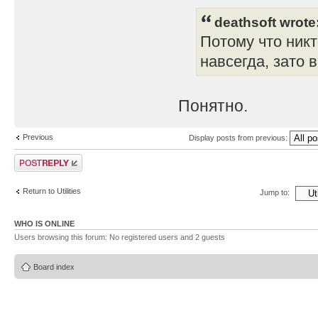
deathsoft wrote
Потому что никт
навсегда, зато 
Понятно.
Previous
Display posts from previous:
Post a reply
Return to Utilities
Jump to:
WHO IS ONLINE
Users browsing this forum: No registered users and 2 guests
Board index