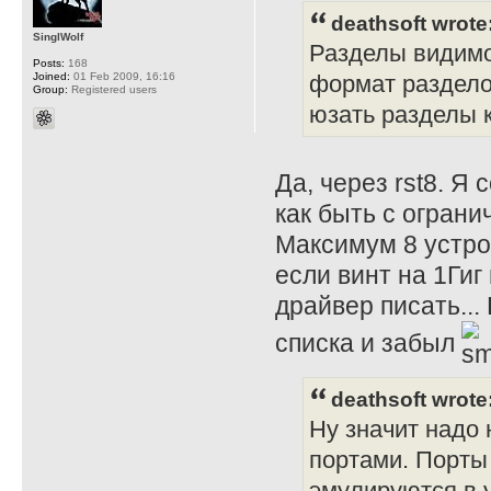
deathsoft wrote
SinglWolf
Разделы видимо 
Posts:
168
Joined:
01 Feb 2009, 16:16
формат раздело
Group:
Registered users
юзать разделы к
Да, через rst8. Я
как быть с огран
Максимум 8 устро
если винт на 1Гиг
драйвер писать...
списка и забыл
deathsoft wrote
Ну значит надо
портами. Порты
эмулируются в 