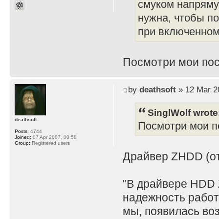
смуком напряму
нужна, чтобы по
при включенном 
Посмотри мои пос
by
deathsoft
» 12 Mar 2
SinglWolf wrote
deathsoft
Посмотри мои по
Posts:
4744
Joined:
07 Apr 2007, 00:58
Group:
Registered users
Драйвер ZHDD (отд
"В драйвере HDD 
надежность работ
мы, появилась во