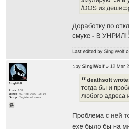
/DOS из дешифр
Доработку по отк
смуке - В УНРИЛ!
Last edited by
SinglWolf
on
by
SinglWolf
» 12 Mar 2
deathsoft wrote
SinglWolf
тогда бы и проб
Posts:
168
Joined:
01 Feb 2009, 16:16
любого адреса и
Group:
Registered users
Проблема с ней т
exe было бы на мн