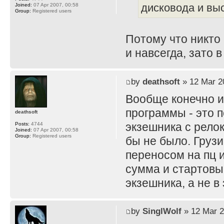
дисковода и вы
Joined:
07 Apr 2007, 00:58
Group:
Registered users
Потому что никто 
и навсегда, зато 
by
deathsoft
» 12 Mar 2
Вообще конечно и
программы - это 
deathsoft
экзешника с рело
Posts:
4744
Joined:
07 Apr 2007, 00:58
Group:
Registered users
бы не было. Грузи
переносом на пц 
сумма и стартовы
экзешника, а не в
by
SinglWolf
» 12 Mar 2