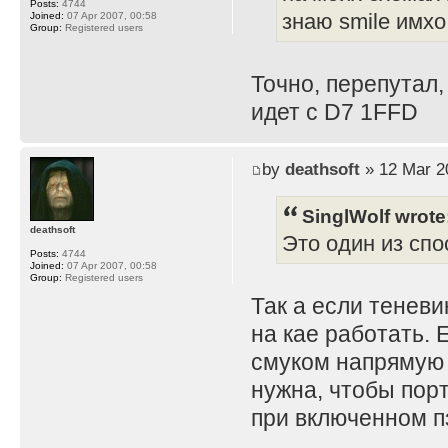
Posts:
4744
Joined:
07 Apr 2007, 00:58
знаю smile имхо
Group:
Registered users
Точно, перепутал,
идет с D7 1FFD
by
deathsoft
» 12 Mar 2
SinglWolf wrote
deathsoft
Это один из спо
Posts:
4744
Joined:
07 Apr 2007, 00:58
Group:
Registered users
Так а если теневи
на кае работать. 
смуком напрямую 
нужна, чтобы порт
при включенном пз