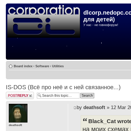
dlcorp.nedopc.c
для детей)
У нас - не говнофорум!
Board index
‹
Software
‹
Utilities
IS-DOS (Всё про неё и с ней связанное...)
Post a reply
by
deathsoft
» 12 Mar 2
Black_Cat wrot
deathsoft
на моих схемах и