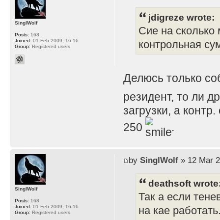
jdigreze wrote:
SinglWolf
Сие на сколько 
Posts:
168
Joined:
01 Feb 2009, 16:16
контрольная су
Group:
Registered users
Делюсь только с
резидент, то ли д
загрузки, а контр
250
.
by
SinglWolf
» 12 Mar 2
deathsoft wrote
SinglWolf
Так а если тене
Posts:
168
Joined:
01 Feb 2009, 16:16
на кае работать
Group:
Registered users