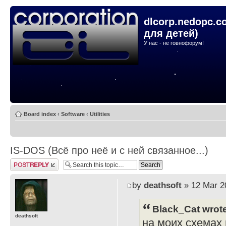
dlcorp.nedopc.c
для детей)
У нас - не говнофорум!
Board index
‹
Software
‹
Utilities
IS-DOS (Всё про неё и с ней связанное...)
Post a reply
by
deathsoft
» 12 Mar 2
Black_Cat wrot
deathsoft
на моих схемах и