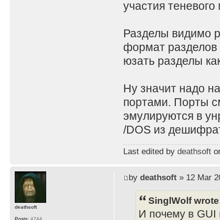
участия теневого 
Разделы видимо ра
формат разделов 
юзать разделы как
Ну значит надо н
портами. Порты с
эмулируются в ун
/DOS из дешифрат
Last edited by
deathsoft
on
by
deathsoft
» 12 Mar 2
SinglWolf wrote
deathsoft
И почему в GUI 
Posts:
4744