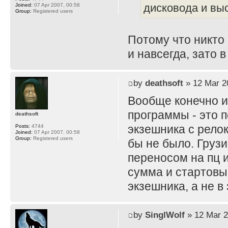
дисковода и вы
Joined:
07 Apr 2007, 00:58
Group:
Registered users
Потому что никто 
и навсегда, зато 
by
deathsoft
» 12 Mar 2
Вообще конечно и
программы - это 
deathsoft
экзешника с рело
Posts:
4744
Joined:
07 Apr 2007, 00:58
Group:
Registered users
бы не было. Грузи
переносом на пц 
сумма и стартовы
экзешника, а не в
by
SinglWolf
» 12 Mar 2