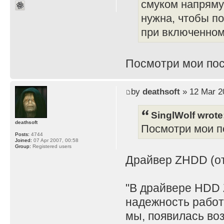
смуком напряму
нужна, чтобы по
при включенном 
Посмотри мои пос
by
deathsoft
» 12 Mar 2
SinglWolf wrote
deathsoft
Посмотри мои по
Posts:
4744
Joined:
07 Apr 2007, 00:58
Group:
Registered users
Драйвер ZHDD (отд
"В драйвере HDD 
надежность работ
мы, появилась во