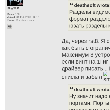
deathsoft wrote
SinglWolf
Разделы видимо 
Posts:
168
Joined:
01 Feb 2009, 16:16
формат раздело
Group:
Registered users
юзать разделы к
Да, через rst8. Я
как быть с огран
Максимум 8 устро
если винт на 1Гиг
драйвер писать...
списка и забыл
deathsoft wrote
Ну значит надо
портами. Порты
эмулируются в 