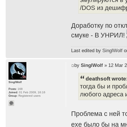
/DOS из дешифр
Доработку по отк
смуке - В УНРИЛ!
Last edited by
SinglWolf
on
by
SinglWolf
» 12 Mar 2
deathsoft wrote
SinglWolf
тогда бы и проб
Posts:
168
Joined:
01 Feb 2009, 16:16
любого адреса и
Group:
Registered users
Проблема с ней т
exe было бы на мн