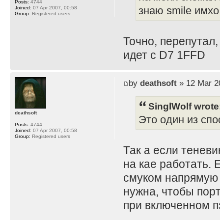
Posts:
4744
Joined:
07 Apr 2007, 00:58
знаю smile имхо
Group:
Registered users
Точно, перепутал,
идет с D7 1FFD
by
deathsoft
» 12 Mar 2
SinglWolf wrote
deathsoft
Это один из спо
Posts:
4744
Joined:
07 Apr 2007, 00:58
Group:
Registered users
Так а если теневи
на кае работать. 
смуком напрямую 
нужна, чтобы порт
при включенном пз