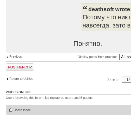
deathsoft wrote
Потому что никт
навсегда, зато 
Понятно.
Previous
Display posts from previous:
Post a reply
Return to Utilities
Jump to:
WHO IS ONLINE
Users browsing this forum: No registered users and 5 guests
Board index