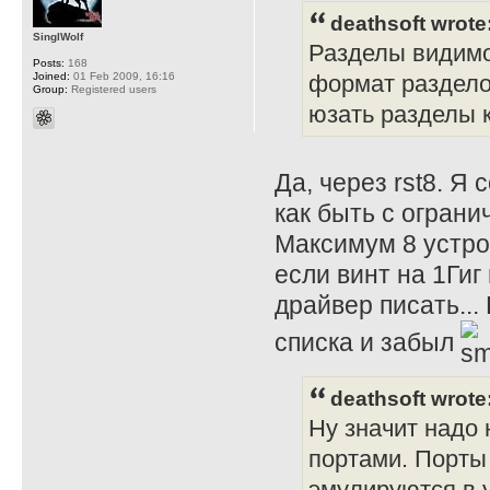
deathsoft wrote
SinglWolf
Разделы видимо 
Posts:
168
Joined:
01 Feb 2009, 16:16
формат раздело
Group:
Registered users
юзать разделы к
Да, через rst8. Я
как быть с огран
Максимум 8 устро
если винт на 1Гиг
драйвер писать...
списка и забыл
deathsoft wrote
Ну значит надо
портами. Порты
эмулируются в 