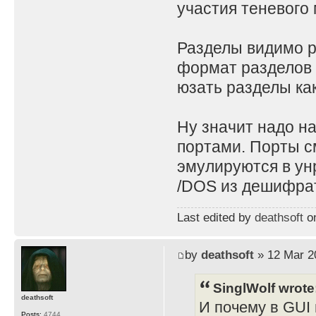
участия теневого 
Разделы видимо ра
формат разделов 
юзать разделы как
Ну значит надо н
портами. Порты с
эмулируются в ун
/DOS из дешифрат
Last edited by
deathsoft
on
by
deathsoft
» 12 Mar 2
SinglWolf wrote
deathsoft
И почему в GUI 
Posts:
4744