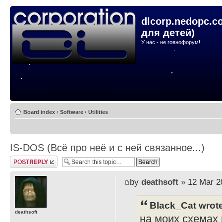
dlcorp.nedopc.c
для детей)
У нас - не говнофорум!
Board index
‹
Software
‹
Utilities
IS-DOS (Всё про неё и с ней связанное...)
Post a reply
by
deathsoft
» 12 Mar 2
Black_Cat wrot
deathsoft
на моих схемах и