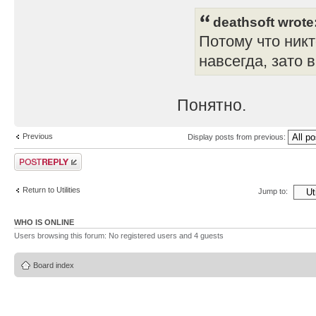
deathsoft wrote
Потому что никт
навсегда, зато 
Понятно.
Previous
Display posts from previous:
Post a reply
Return to Utilities
Jump to:
WHO IS ONLINE
Users browsing this forum: No registered users and 4 guests
Board index