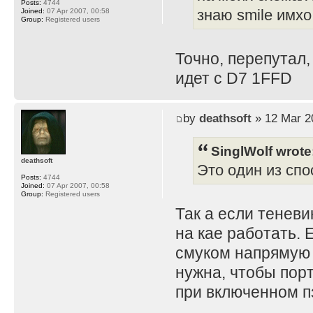
Posts:
4744
Joined:
07 Apr 2007, 00:58
знаю smile имхо
Group:
Registered users
Точно, перепутал,
идет с D7 1FFD
by
deathsoft
» 12 Mar 2
SinglWolf wrote
deathsoft
Это один из спо
Posts:
4744
Joined:
07 Apr 2007, 00:58
Group:
Registered users
Так а если теневи
на кае работать. 
смуком напрямую 
нужна, чтобы порт
при включенном пз