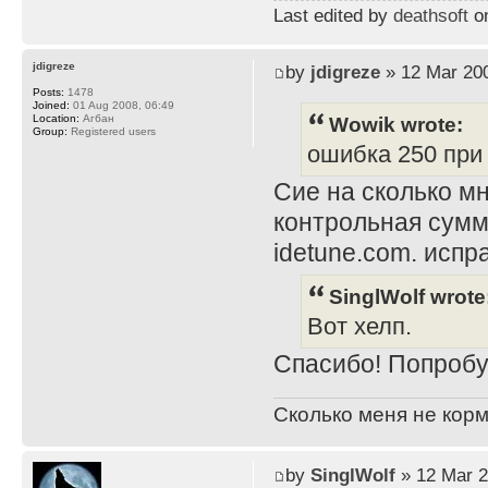
Last edited by
deathsoft
on
jdigreze
by
jdigreze
» 12 Mar 200
Posts:
1478
Joined:
01 Aug 2008, 06:49
Wowik wrote:
Location:
Агбан
Group:
Registered users
ошибка 250 при i
Сие на сколько мн
контрольная сумм
idetune.com. испра
SinglWolf wrote
Вот хелп.
Спасибо! Попробу
Сколько меня не корм
by
SinglWolf
» 12 Mar 2