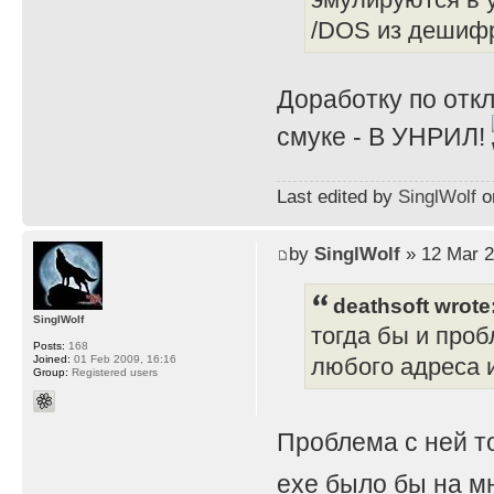
/DOS из дешифр
Доработку по отк
смуке - В УНРИЛ!
Last edited by
SinglWolf
on
by
SinglWolf
» 12 Mar 2
deathsoft wrote
SinglWolf
тогда бы и проб
Posts:
168
Joined:
01 Feb 2009, 16:16
любого адреса и
Group:
Registered users
Проблема с ней т
exe было бы на мн