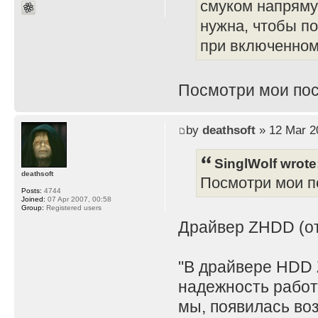
смуком напряму
нужна, чтобы по
при включенном 
Посмотри мои пос
by
deathsoft
» 12 Mar 2
SinglWolf wrote
deathsoft
Посмотри мои по
Posts:
4744
Joined:
07 Apr 2007, 00:58
Group:
Registered users
Драйвер ZHDD (отд
"В драйвере HDD 
надежность работ
мы, появилась во