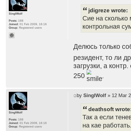
jdigreze wrote:
SinglWolf
Сие на сколько 
Posts:
168
Joined:
01 Feb 2009, 16:16
контрольная су
Group:
Registered users
Делюсь только с
резидент, то ли д
загрузки, а контр
250
.
by
SinglWolf
» 12 Mar 2
deathsoft wrote
SinglWolf
Так а если тене
Posts:
168
Joined:
01 Feb 2009, 16:16
на кае работать
Group:
Registered users