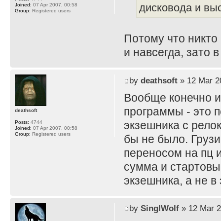
дисковода и вы
Joined:
07 Apr 2007, 00:58
Group:
Registered users
Потому что никто 
и навсегда, зато 
by
deathsoft
» 12 Mar 2
Вообще конечно и
программы - это 
deathsoft
экзешника с рело
Posts:
4744
Joined:
07 Apr 2007, 00:58
Group:
Registered users
бы не было. Грузи
переносом на пц 
сумма и стартовы
экзешника, а не в
by
SinglWolf
» 12 Mar 2