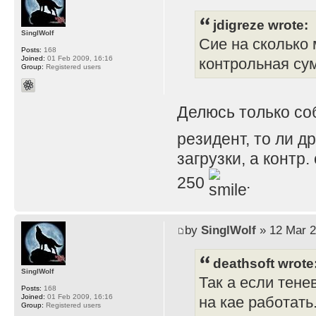
jdigreze wrote:
SinglWolf
Сие на сколько 
Posts:
168
Joined:
01 Feb 2009, 16:16
контрольная су
Group:
Registered users
Делюсь только с
резидент, то ли д
загрузки, а контр
250
.
by
SinglWolf
» 12 Mar 2
deathsoft wrote
SinglWolf
Так а если тене
Posts:
168
Joined:
01 Feb 2009, 16:16
на кае работать
Group:
Registered users