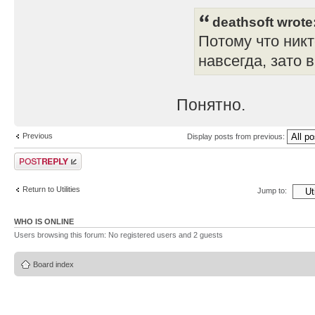
deathsoft wrote
Потому что никт
навсегда, зато 
Понятно.
Previous
Display posts from previous:
Post a reply
Return to Utilities
Jump to:
WHO IS ONLINE
Users browsing this forum: No registered users and 2 guests
Board index