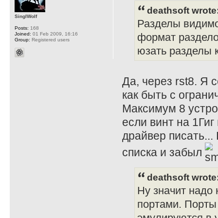
deathsoft wrote
SinglWolf
Разделы видимо 
Posts:
168
Joined:
01 Feb 2009, 16:16
формат раздело
Group:
Registered users
юзать разделы к
Да, через rst8. Я
как быть с огран
Максимум 8 устро
если винт на 1Гиг
драйвер писать...
списка и забыл
deathsoft wrote
Ну значит надо
портами. Порты
эмулируются в 