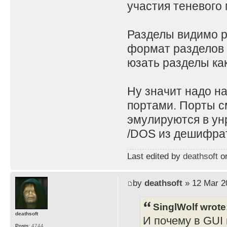
участия теневого 
Разделы видимо ра
формат разделов 
юзать разделы как
Ну значит надо н
портами. Порты с
эмулируются в ун
/DOS из дешифрат
Last edited by
deathsoft
on
by
deathsoft
» 12 Mar 2
SinglWolf wrote
deathsoft
И почему в GUI 
Posts:
4744