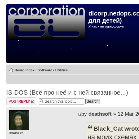
dlcorp.nedopc.c
для детей)
У нас - не говнофорум!
Board index
‹
Software
‹
Utilities
IS-DOS (Всё про неё и с ней связанное...)
Post a reply
by
deathsoft
» 12 Mar 2
Black_Cat wrot
deathsoft
на моих схемах и