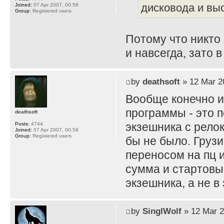
дисковода и вы
Joined:
07 Apr 2007, 00:58
Group:
Registered users
Потому что никто 
и навсегда, зато 
by
deathsoft
» 12 Mar 2
Вообще конечно и
программы - это 
deathsoft
экзешника с рело
Posts:
4744
Joined:
07 Apr 2007, 00:58
Group:
Registered users
бы не было. Грузи
переносом на пц 
сумма и стартовы
экзешника, а не в
by
SinglWolf
» 12 Mar 2