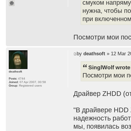
смуком напряму
нужна, чтобы по
при включенном 
Посмотри мои пос
by
deathsoft
» 12 Mar 2
SinglWolf wrote
deathsoft
Посмотри мои по
Posts:
4744
Joined:
07 Apr 2007, 00:58
Group:
Registered users
Драйвер ZHDD (отд
"В драйвере HDD 
надежность работ
мы, появилась во