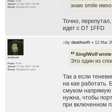
Posts:
4744
Joined:
07 Apr 2007, 00:58
знаю smile имхо
Group:
Registered users
Точно, перепутал,
идет с D7 1FFD
by
deathsoft
» 12 Mar 2
SinglWolf wrote
deathsoft
Это один из спо
Posts:
4744
Joined:
07 Apr 2007, 00:58
Group:
Registered users
Так а если теневи
на кае работать. 
смуком напрямую 
нужна, чтобы порт
при включенном пз