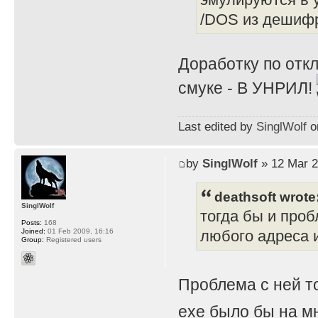
/DOS из дешифр
Доработку по отк
смуке - В УНРИЛ!
Last edited by
SinglWolf
on
by
SinglWolf
» 12 Mar 2
deathsoft wrote
SinglWolf
тогда бы и проб
Posts:
168
Joined:
01 Feb 2009, 16:16
любого адреса и
Group:
Registered users
Проблема с ней т
exe было бы на мн