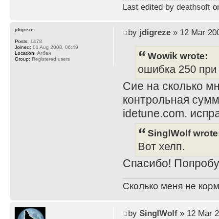
Last edited by
deathsoft
on
jdigreze
by
jdigreze
» 12 Mar 200
Posts:
1478
Joined:
01 Aug 2008, 06:49
Wowik wrote:
Location:
Агбан
Group:
Registered users
ошибка 250 при i
Сие на сколько мн
контрольная сумм
idetune.com. испра
SinglWolf wrote
Вот хелп.
Спасибо! Попробу
Сколько меня не корм
by
SinglWolf
» 12 Mar 2