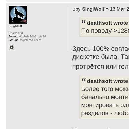
by
SinglWolf
» 13 Mar 2
deathsoft wrote
SinglWolf
По поводу >128м
Posts:
168
Joined:
01 Feb 2009, 16:16
Group:
Registered users
Здесь 100% соглас
дискетке была. Та
протрётся или го
deathsoft wrote
Более того можн
банально монти
монтировать од
разделов - любо