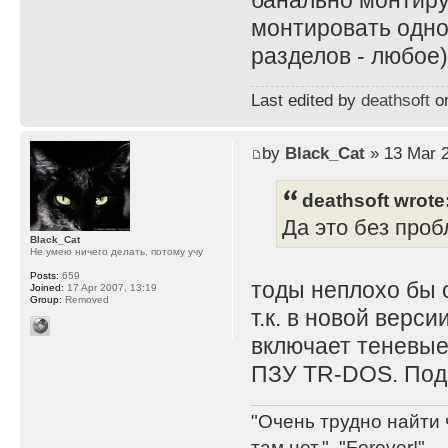
банально монтиру
монтировать одно
разделов - любое)
Last edited by
deathsoft
on
by
Black_Cat
» 13 Mar 2
deathsoft wrote
Да это без проб
Black_Cat
Не умею ничего делать, потому учу
Posts:
659
тоды неплохо бы 
Joined:
17 Apr 2007, 13:19
Group:
Removed
т.к. в новой верс
включает теневые
ПЗУ TR-DOS. По
"Очень трудно найти 
там нет.", "Forever!".