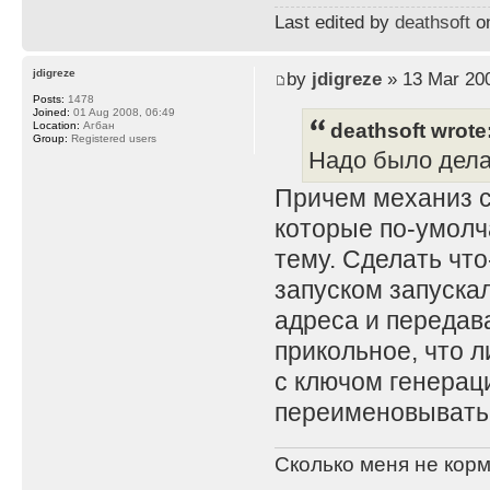
Last edited by
deathsoft
on
jdigreze
by
jdigreze
» 13 Mar 200
Posts:
1478
Joined:
01 Aug 2008, 06:49
deathsoft wrote
Location:
Агбан
Group:
Registered users
Надо было дела
Причем механиз с
которые по-умолч
тему. Сделать что
запуском запускал
адреса и передав
прикольное, что 
с ключом генерац
переименовывать
Сколько меня не корм