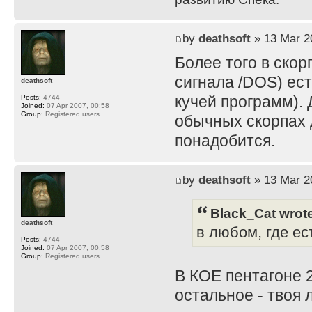
by
deathsoft
» 13 Mar 2
Более того в скор
сигнала /DOS) ес
deathsoft
кучей программ). 
Posts:
4744
Joined:
07 Apr 2007, 00:58
Group:
Registered users
обычных скорпах д
понадобится.
by
deathsoft
» 13 Mar 2
Black_Cat wrot
deathsoft
в любом, где е
Posts:
4744
Joined:
07 Apr 2007, 00:58
Group:
Registered users
В КОЕ пентагоне 2
остальное - твоя 