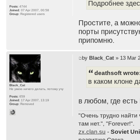
Подробнее здесь
Posts:
4744
Joined:
07 Apr 2007, 00:58
Group:
Registered users
Простите, а можн
порты присутствую
припомню.
by
Black_Cat
» 13 Mar 2
deathsoft wrote
в каком клоне 
Black_Cat
Не умею ничего делать, потому учу
Posts:
659
в любом, где есть
Joined:
17 Apr 2007, 13:19
Group:
Removed
"Очень трудно найти 
там нет.", "Forever!".
zx.clan.su
-
Soviet Un
развитию Спека.