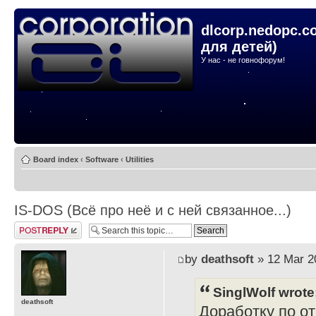
dlcorp.nedopc.c
для детей)
У нас - не говнофорум!
Board index
‹
Software
‹
Utilities
IS-DOS (Всё про неё и с ней связанное...)
Post a reply
by
deathsoft
» 12 Mar 2
SinglWolf wrote
deathsoft
Доработку по о