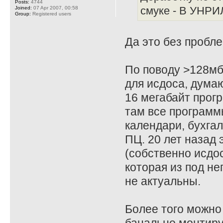
Posts:
4744
Joined:
07 Apr 2007, 00:58
смуке - В УНРИЛ
Group:
Registered users
Да это без пробле
По поводу >128мб
для исдоса, дума
16 мегабайт прог
там все программ
календари, бухгал
ПЦ. 20 лет назад 
(собственно исдо
которая из под не
не актуальны.
Более того можно