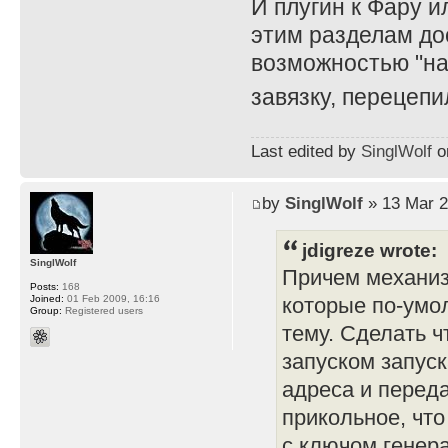
И плугин к Фару и
этим разделам до
возможностью "на
завязку, перецепи
Last edited by
SinglWolf
on
by
SinglWolf
» 13 Mar 2
jdigreze wrote:
SinglWolf
Причем механиз
Posts:
168
Joined:
01 Feb 2009, 16:16
которые по-умо
Group:
Registered users
тему. Сделать ч
запуском запуск
адреса и перед
прикольное, чт
с ключом генера