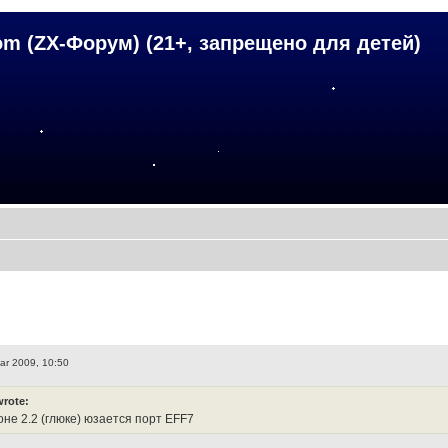
om (ZX-Форум) (21+, запрещено для детей)
ar 2009, 10:50
wrote:
оне 2.2 (глюке) юзается порт EFF7