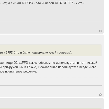
- нет, а сигнал IODOS/ - это инверсный D7 #EFF7 - читай
орта 1FFD (что и было поддержано кучей программ).
ше нигде D2 #1FFD таким образом не используется и нет никакой
м прикрученный в Глюке, к сожалению используется везде и его
мое правильное решение.