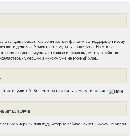
а, а ты цепляешься как религиозный фанатик за поддержку никому
лезности девайса. Хочешь его эмулить - ради бога! Но это не
Есть реально используемые, нужные и производимые устройства и
ндбластера - умерший и никому уже не нужный хлам.
х
 таких случаях АлКо - смогли припаять - смогут и отпаять
 на бит Д2 в 1ФФД
всяких умерших приблуд, которые сейчас нахрен никому не упали