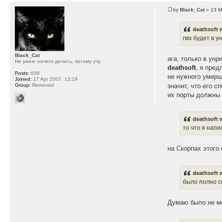
by
Black_Cat
» 13 M
deathsoft 
гмх будет в у
Black_Cat
ага, только в ун
Не умею ничего делать, потому учу
deathsoft
, я пре
Posts:
659
не нужного умер
Joined:
17 Apr 2007, 13:19
значит, что его 
Group:
Removed
их порты должны 
deathsoft 
то что я напи
на Скорпах этого 
deathsoft 
было полно с
Думаю было не м