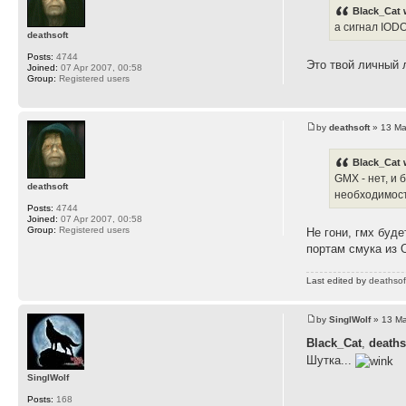
Black_Cat 
а сигнал IODO
deathsoft
Posts:
4744
Это твой личный л
Joined:
07 Apr 2007, 00:58
Group:
Registered users
by
deathsoft
» 13 Ma
Black_Cat 
GMX - нет, и
deathsoft
необходимост
Posts:
4744
Joined:
07 Apr 2007, 00:58
Group:
Registered users
Не гони, гмх буде
портам смука из 
Last edited by
deathsof
by
SinglWolf
» 13 Ma
Black_Cat
,
deaths
Шутка...
SinglWolf
Posts:
168