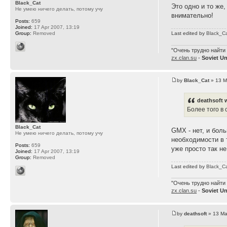
Black_Cat
Это одно и то же,
Не умею ничего делать, потому учу
внимательно!
Posts:
659
Joined:
17 Apr 2007, 13:19
Group:
Removed
Last edited by
Black_C
"Очень трудно найти 
zx.clan.su
-
Soviet U
by
Black_Cat
» 13 M
deathsoft 
Более того в
Black_Cat
GMX - нет, и бол
Не умею ничего делать, потому учу
необходимости в 
Posts:
659
уже просто так н
Joined:
17 Apr 2007, 13:19
Group:
Removed
Last edited by
Black_C
"Очень трудно найти 
zx.clan.su
-
Soviet U
by
deathsoft
» 13 Ma