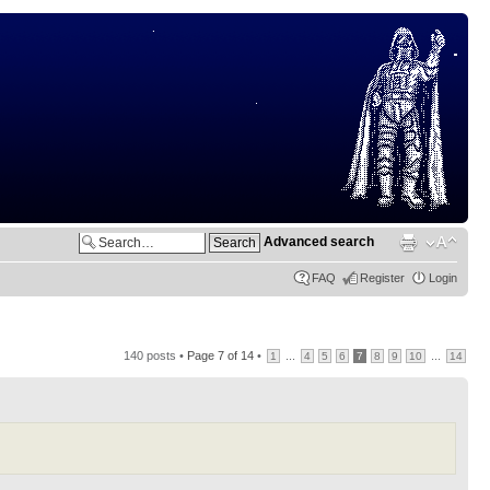
Advanced search
FAQ
Register
Login
140 posts •
Page
7
of
14
•
...
...
1
4
5
6
7
8
9
10
14