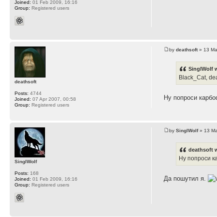
Joined:
01 Feb 2009, 16:16
Group:
Registered users
by
deathsoft
» 13 Ma
SinglWolf 
Black_Cat, de
deathsoft
Posts:
4744
Ну попроси карбо
Joined:
07 Apr 2007, 00:58
Group:
Registered users
by
SinglWolf
» 13 Ma
deathsoft 
Ну попроси к
SinglWolf
Posts:
168
Да пошутил я.
Joined:
01 Feb 2009, 16:16
Group:
Registered users