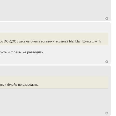
о про ИС-ДОС здесь чего-нить вставляйте, лана? blahblah Шутка... wink
рить и флейм не разводить.
ить и флейм не разводить.