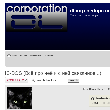
dlcorp.nedopc.c
У нас - не говнофорум!
Board index
‹
Software
‹
Utilities
IS-DOS (Всё про неё и с ней связанное...)
Post a reply
by
Black_Cat
» 13 M
deathsoft 
В КОЕ пентаг