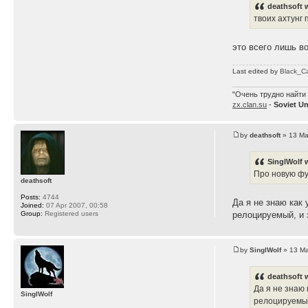
deathsoft 
твоих ахтунг 
это всего лишь в
Last edited by
Black_C
"Очень трудно найти 
zx.clan.su
-
Soviet U
by
deathsoft
» 13 Ma
SinglWolf 
Про новую фун
deathsoft
Posts:
4744
Да я не знаю как
Joined:
07 Apr 2007, 00:58
Group:
Registered users
релоцируемый, и 
by
SinglWolf
» 13 Ma
deathsoft 
Да я не знаю
SinglWolf
релоцируемый