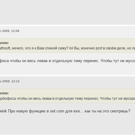
r 2009, 12:09
wrote:
athsoft, ничего, что я к Вам спиной сижу? lol Вы, конечно prof в своём деле, н
фоса чтобы он весь левак в отдельную тему перенес. Чтобы тут не мусо
r 2009, 12:12
wrote:
арбофоса чтобы он весь левак в отдельную тему перенес. Чтобы тут не мусор
Про новую функцию в set.com для exe... как ты на это смотришь?