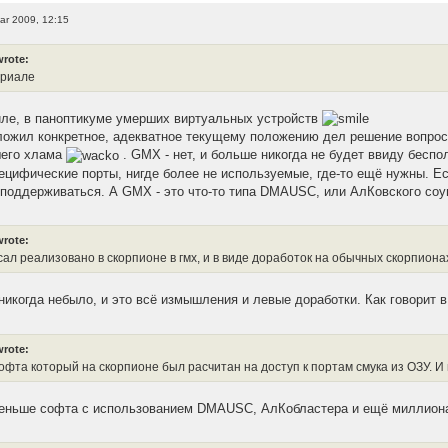
ar 2009, 12:15
wrote:
нриале
риле, в паноптикуме умерших виртуальных устройств
дложил конкретное, адекватное текущему положению дел решение вопрос
шего хлама
. GMX - нет, и больше никогда не будет ввиду беспо
специфические порты, нигде более не используемые, где-то ещё нужны. 
поддерживаться. А GMX - это что-то типа DMAUSC, или АлКовского соу
wrote:
сал реализовано в скорпионе в гмх, и в виде доработок на обычных скорпиона
никогда небыло, и это всё измышления и левые доработки. Как говорит в
wrote:
офта который на скорпионе был расчитан на доступ к портам смука из ОЗУ. И
еньше софта с использованием DMAUSC, АлКобластера и ещё миллиона 