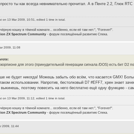
 просто ты как всегда невнимательно прочитал. А в Пенте 2.2, Глюк RTC 
at
on 13 Mar 2009, 10:51, edited 1 time in total.
чёрную кошку в тёмной комнате... особенно, если её там нет.", "Forever!".
nion ZX Spectrum Community
- форум посвящённый развитию Спека.
ar 2009, 11:08
wrote:
 скорпионе для этого (принудительной генерации сигнала /DOS) есть бит D2 п
ьше не будет никогда! Можешь забыть обо всём, что касается GMX! Боль
таком использовании. Напротив, бестолковый D7 #EFF7, хрен знает заче
е выкинешь, поэтому повесить на него бесплатно ещё одну функцию - са
at
on 13 Mar 2009, 11:12, edited 1 time in total.
чёрную кошку в тёмной комнате... особенно, если её там нет.", "Forever!".
nion ZX Spectrum Community
- форум посвящённый развитию Спека.
r 2009, 11:44