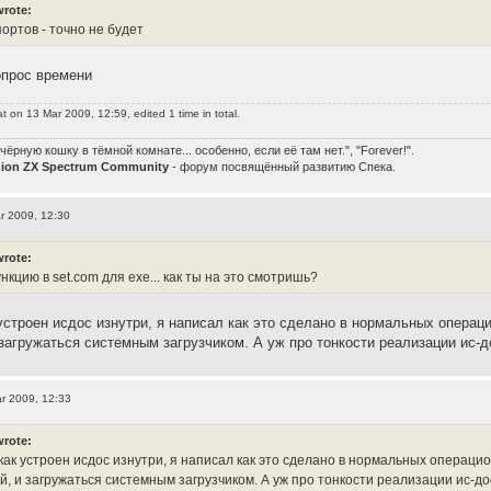
wrote:
портов - точно не будет
опрос времени
at
on 13 Mar 2009, 12:59, edited 1 time in total.
чёрную кошку в тёмной комнате... особенно, если её там нет.", "Forever!".
nion ZX Spectrum Community
- форум посвящённый развитию Спека.
r 2009, 12:30
wrote:
кцию в set.com для exe... как ты на это смотришь?
 устроен исдос изнутри, я написал как это сделано в нормальных опер
загружаться системным загрузчиком. А уж про тонкости реализации ис-д
r 2009, 12:33
wrote:
 как устроен исдос изнутри, я написал как это сделано в нормальных операц
, и загружаться системным загрузчиком. А уж про тонкости реализации ис-дос