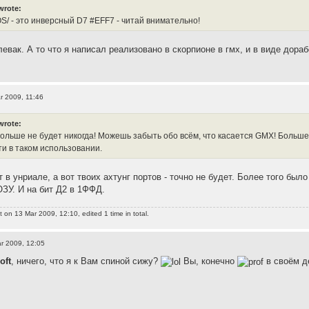
wrote:
S/ - это инверсный D7 #EFF7 - читай внимательно!
евак. А то что я написал реализовано в скорпионе в гмх, и в виде дора
r 2009, 11:46
wrote:
 больше не будет никогда! Можешь забыть обо всём, что касается GMX! Больше
и в таком использовании.
т в унриале, а вот твоих ахтунг портов - точно не будет. Более того бы
ОЗУ. И на бит Д2 в 1ФФД.
t
on 13 Mar 2009, 12:10, edited 1 time in total.
r 2009, 12:05
oft
, ничего, что я к Вам спиной сижу?
Вы, конечно
в своём д