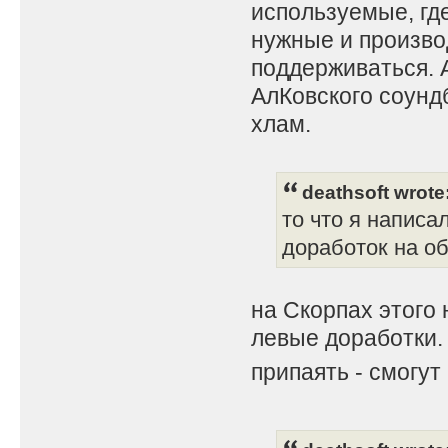
используемые, гд
нужные и произво
поддерживаться. 
АлКовского соунд
хлам.
deathsoft wrote
то что я написа
доработок на о
на Скорпах этого 
левые доработки. 
припаять - смогут