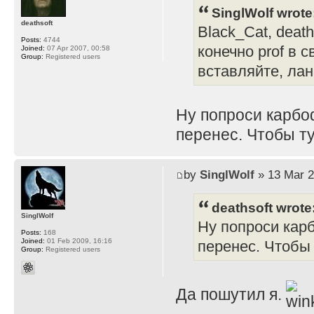
SinglWolf wrote
deathsoft
Black_Cat, death
Posts:
4744
конечно prof в 
Joined:
07 Apr 2007, 00:58
Group:
Registered users
вставляйте, лана
Ну попроси карбо
перенес. Чтобы т
by
SinglWolf
» 13 Mar 2
deathsoft wrote
SinglWolf
Ну попроси кар
Posts:
168
Joined:
01 Feb 2009, 16:16
перенес. Чтобы 
Group:
Registered users
Да пошутил я.