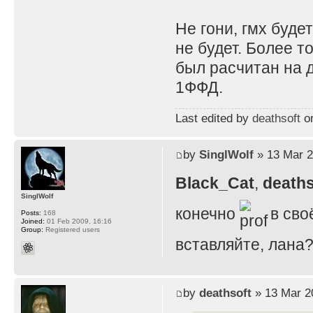
Не гони, гмх будет
не будет. Более т
был расчитан на д
1ФФД.
Last edited by
deathsoft
on
by
SinglWolf
» 13 Mar 2
Black_Cat
,
deaths
SinglWolf
конечно
в сво
Posts:
168
Joined:
01 Feb 2009, 16:16
Group:
Registered users
вставляйте, лана
by
deathsoft
» 13 Mar 2