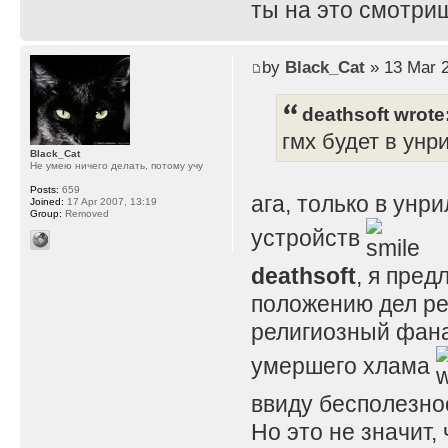
ты на это смотри
by
Black_Cat
» 13 Mar 2
deathsoft wrote
гмх будет в унр
Black_Cat
Не умею ничего делать, потому учу
Posts:
659
ага, только в унр
Joined:
17 Apr 2007, 13:19
Group:
Removed
устройств
deathsoft
, я пре
положению дел ре
религиозный фана
умершего хлама
ввиду бесполезнос
Но это не значит,