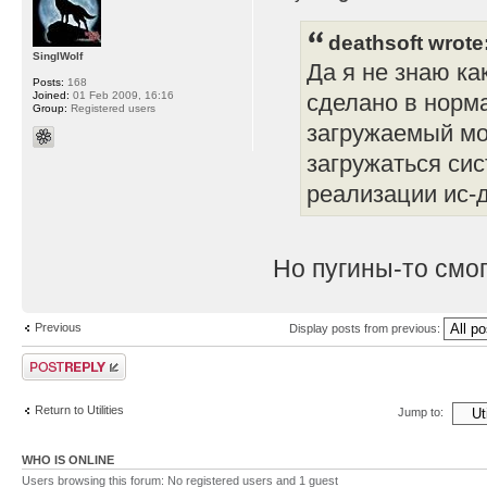
deathsoft wrote
SinglWolf
Да я не знаю ка
Posts:
168
Joined:
01 Feb 2009, 16:16
сделано в норм
Group:
Registered users
загружаемый мо
загружаться сис
реализации ис-д
Но пугины-то смо
Previous
Display posts from previous:
Post a reply
Return to Utilities
Jump to:
WHO IS ONLINE
Users browsing this forum: No registered users and 1 guest