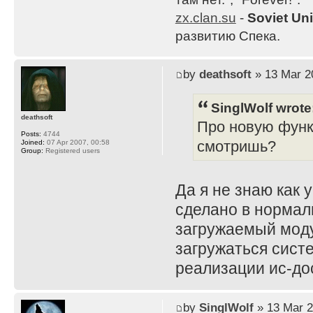
zx.clan.su
-
Soviet Un
развитию Спека.
by
deathsoft
» 13 Mar 2
SinglWolf wrote
deathsoft
Про новую функц
Posts:
4744
смотришь?
Joined:
07 Apr 2007, 00:58
Group:
Registered users
Да я не знаю как 
сделано в нормал
загружаемый моду
загружаться сист
реализации ис-дос
by
SinglWolf
» 13 Mar 2