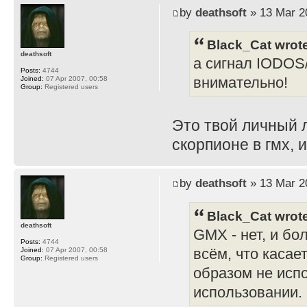
by
deathsoft
» 13 Mar 2
Black_Cat wrot
deathsoft
а сигнал IODOS/
Posts:
4744
внимательно!
Joined:
07 Apr 2007, 00:58
Group:
Registered users
Это твой личный л
скорпионе в гмх, 
by
deathsoft
» 13 Mar 2
Black_Cat wrot
deathsoft
GMX - нет, и бо
Posts:
4744
всём, что каса
Joined:
07 Apr 2007, 00:58
Group:
Registered users
образом не испо
использовании.