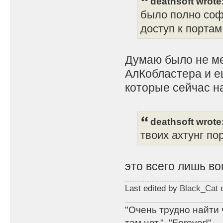
deathsoft wrote
было полно соф
доступ к портам
Думаю было не м
АлКобластера и е
которые сейчас н
deathsoft wrote
твоих ахтунг пор
это всего лишь в
Last edited by
Black_Cat
o
"Очень трудно найти 
там нет.", "Forever!".