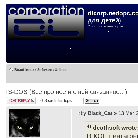
dlcorp.nedopc.c
для детей)
У нас - не говнофорум!
Board index
‹
Software
‹
Utilities
IS-DOS (Всё про неё и с ней связанное...)
Post a reply
by
Black_Cat
» 13 Mar 2
deathsoft wrote
В КОЕ пентагоне