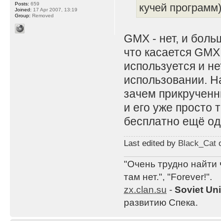
Posts:
659
кучей программ)
Joined:
17 Apr 2007, 13:19
Group:
Removed
GMX - нет, и боль
что касается GMX
используется и н
использовании. Н
зачем прикрученн
и его уже просто 
бесплатно ещё од
Last edited by
Black_Cat
o
"Очень трудно найти 
там нет.", "Forever!".
zx.clan.su
-
Soviet Un
развитию Спека.