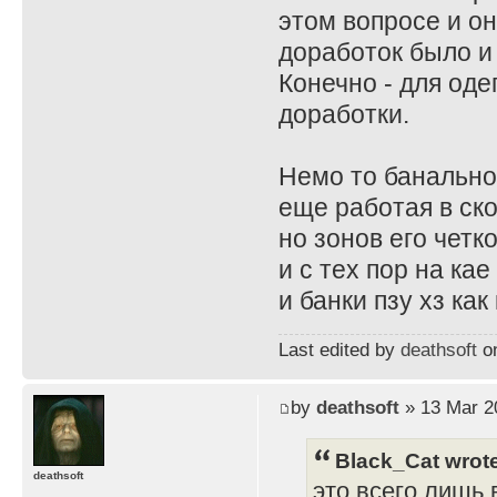
этом вопросе и он
доработок было и
Конечно - для од
доработки.
Немо то банально
еще работая в ск
но зонов его четк
и с тех пор на ка
и банки пзу хз ка
Last edited by
deathsoft
on
by
deathsoft
» 13 Mar 2
Black_Cat wrot
deathsoft
это всего лишь