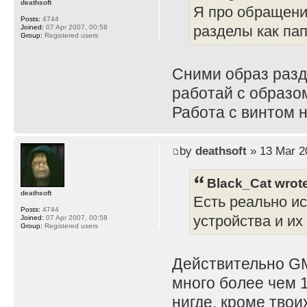
deathsoft
Я про обращени
Posts:
4744
разделы как пап
Joined:
07 Apr 2007, 00:58
Group:
Registered users
Сними образ разд
работай с образом
Работа с винтом 
by
deathsoft
» 13 Mar 2
Black_Cat wrot
deathsoft
Есть реально и
Posts:
4744
устройства и и
Joined:
07 Apr 2007, 00:58
Group:
Registered users
Действительно GM
много более чем 
нигде, кроме тво