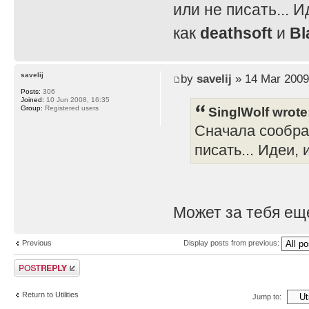
или не писать... И
как
deathsoft
и
Bl
savelij
by
savelij
» 14 Mar 2009
Posts:
306
Joined:
10 Jun 2008, 16:35
SinglWolf wrote
Group:
Registered users
Сначала сообра
писать... Идеи, 
Может за тебя ещ
Previous
Display posts from previous:
Post a reply
Return to Utilities
Jump to: