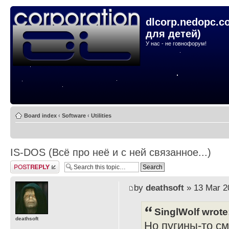
dlcorp.nedopc.c
для детей)
У нас - не говнофорум!
Board index
‹
Software
‹
Utilities
IS-DOS (Всё про неё и с ней связанное...)
Post a reply
by
deathsoft
» 13 Mar 2
SinglWolf wrote
deathsoft
Но пугины-то с