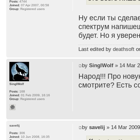
Posts:
4744
Joined:
07 Apr 2007, 00:58
Group:
Registered users
Ну если ты сдела
спектрум напишеш
будет. Но я увере
Last edited by
deathsoft
on
by
SinglWolf
» 14 Mar 2
Народ!!! Про нову
смотрите? Есть 
SinglWolf
Posts:
168
Joined:
01 Feb 2009, 16:16
Group:
Registered users
savelij
by
savelij
» 14 Mar 2009
Posts:
306
Joined:
10 Jun 2008, 16:35