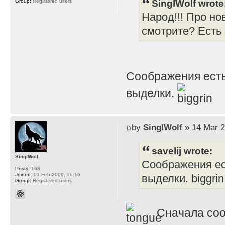
SinglWolf wrote
Group:
Registered users
Народ!!! Про но
смотрите? Есть
Соображения есть
выделки.
by
SinglWolf
» 14 Mar 2
savelij wrote:
SinglWolf
Соображения ес
Posts:
168
Joined:
01 Feb 2009, 16:16
выделки. biggrin
Group:
Registered users
Сначала соо