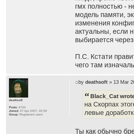
гмх полностью - н
модель памяти, эк
изменения конфиг
актуальны, если н
выбирается через
П.С. Кстати прави
чего там изначаль
by
deathsoft
» 13 Mar 2
Black_Cat wrot
deathsoft
на Скорпах этог
Posts:
4744
левые доработк
Joined:
07 Apr 2007, 00:58
Group:
Registered users
Ты как обычно бр