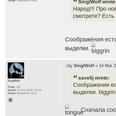
SinglWolf wrote
Group:
Registered users
Народ!!! Про но
смотрите? Есть
Соображения есть
выделки.
by
SinglWolf
» 14 Mar 2
savelij wrote:
SinglWolf
Соображения ес
Posts:
168
Joined:
01 Feb 2009, 16:16
выделки. biggrin
Group:
Registered users
Сначала соо