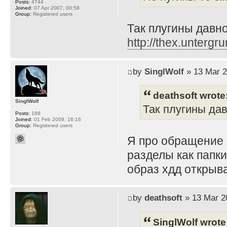
Posts:
4744
Joined:
07 Apr 2007, 00:58
Group:
Registered users
Так плугины давно 
http://thex.untergru
by
SinglWolf
» 13 Mar 2
deathsoft wrote
SinglWolf
Так плугины давн
Posts:
168
Joined:
01 Feb 2009, 16:16
Group:
Registered users
Я про обращение 
разделы как папки
образ хдд открыва
by
deathsoft
» 13 Mar 2
SinglWolf wrote