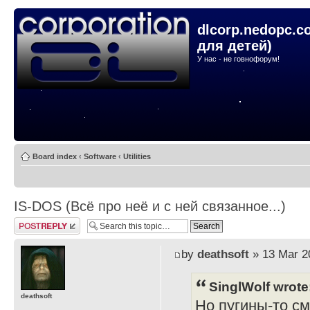
dlcorp.nedopc.c
для детей)
У нас - не говнофорум!
Board index
‹
Software
‹
Utilities
IS-DOS (Всё про неё и с ней связанное...)
Post a reply
by
deathsoft
» 13 Mar 2
SinglWolf wrote
deathsoft
Но пугины-то с