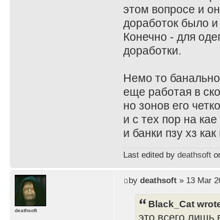
этом вопросе и он
доработок было и
Конечно - для од
доработки.
Немо то банально
еще работая в ск
но зонов его четк
и с тех пор на ка
и банки пзу хз ка
Last edited by
deathsoft
on
by
deathsoft
» 13 Mar 2
Black_Cat wrot
deathsoft
это всего лишь