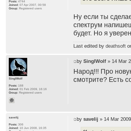
Posts:
4744
Joined:
07 Apr 2007, 00:58
Group:
Registered users
Ну если ты сдела
спектрум напишеш
будет. Но я увере
Last edited by
deathsoft
on
by
SinglWolf
» 14 Mar 2
Народ!!! Про нову
смотрите? Есть 
SinglWolf
Posts:
168
Joined:
01 Feb 2009, 16:16
Group:
Registered users
savelij
by
savelij
» 14 Mar 2009
Posts:
306
Joined:
10 Jun 2008, 16:35