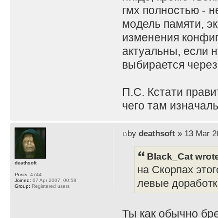
гмх полностью - н
модель памяти, эк
изменения конфиг
актуальны, если н
выбирается через
П.С. Кстати прави
чего там изначаль
by
deathsoft
» 13 Mar 2
Black_Cat wrot
deathsoft
на Скорпах этог
Posts:
4744
левые доработк
Joined:
07 Apr 2007, 00:58
Group:
Registered users
Ты как обычно бр