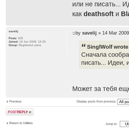
или не писать... И
как
deathsoft
и
Bl
savelij
by
savelij
» 14 Mar 2009
Posts:
306
Joined:
10 Jun 2008, 16:35
SinglWolf wrote
Group:
Registered users
Сначала сообра
писать... Идеи, 
Может за тебя ещ
Previous
Display posts from previous:
Post a reply
Return to Utilities
Jump to: