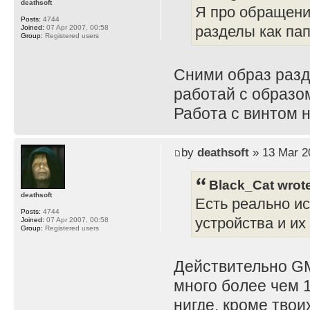
deathsoft
Я про обращени
Posts:
4744
разделы как пап
Joined:
07 Apr 2007, 00:58
Group:
Registered users
Сними образ разд
работай с образом
Работа с винтом 
by
deathsoft
» 13 Mar 2
Black_Cat wrot
deathsoft
Есть реально и
Posts:
4744
устройства и и
Joined:
07 Apr 2007, 00:58
Group:
Registered users
Действительно GM
много более чем 
нигде, кроме тво