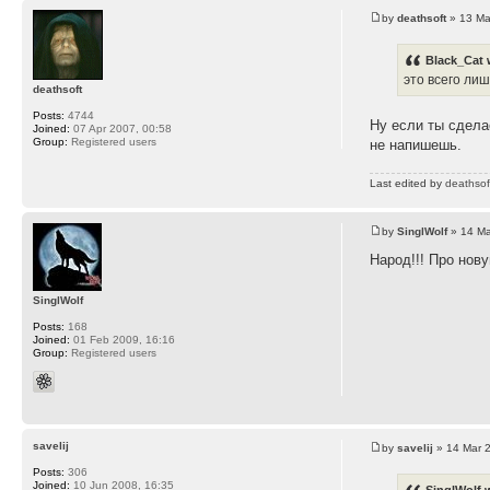
by
deathsoft
» 13 Ma
Black_Cat 
это всего ли
deathsoft
Posts:
4744
Ну если ты сдела
Joined:
07 Apr 2007, 00:58
Group:
Registered users
не напишешь.
Last edited by
deathsof
by
SinglWolf
» 14 Ma
Народ!!! Про нов
SinglWolf
Posts:
168
Joined:
01 Feb 2009, 16:16
Group:
Registered users
savelij
by
savelij
» 14 Mar 
Posts:
306
Joined:
10 Jun 2008, 16:35
SinglWolf 