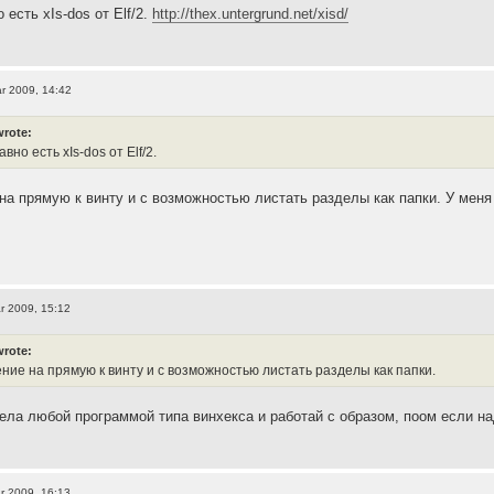
 есть xIs-dos от Elf/2.
http://thex.untergrund.net/xisd/
r 2009, 14:42
wrote:
вно есть xIs-dos от Elf/2.
на прямую к винту и с возможностью листать разделы как папки. У меня 
r 2009, 15:12
wrote:
ние на прямую к винту и с возможностью листать разделы как папки.
ела любой программой типа винхекса и работай с образом, поом если на
r 2009, 16:13