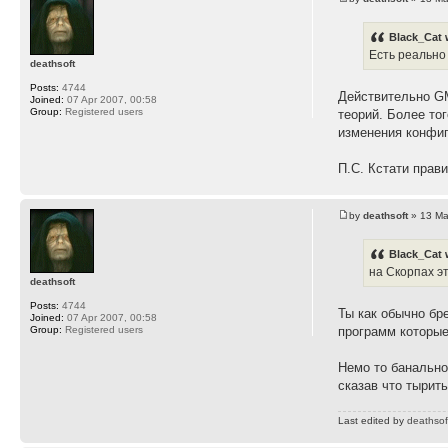
Black_Cat 
Есть реально
deathsoft
Posts:
4744
Действительно GM
Joined:
07 Apr 2007, 00:58
Group:
Registered users
теорий. Более то
изменения конфиг
П.С. Кстати прави
by
deathsoft
» 13 Ma
Black_Cat 
на Скорпах э
deathsoft
Posts:
4744
Ты как обычно бр
Joined:
07 Apr 2007, 00:58
Group:
Registered users
программ которые
Немо то банально
сказав что тырить
Last edited by
deathsof