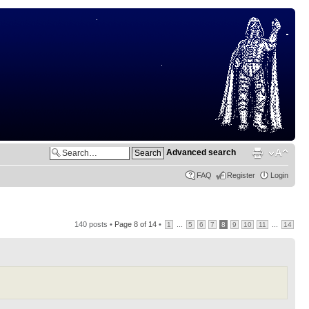
Advanced search
FAQ
Register
Login
140 posts •
Page
8
of
14
•
...
...
1
5
6
7
8
9
10
11
14