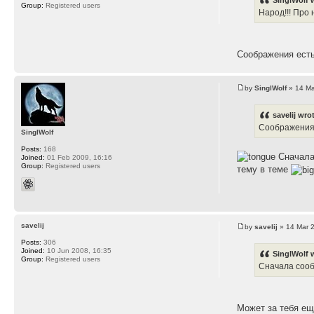
Group:
Registered users
Народ!!! Про 
Соображения есть
by
SinglWolf
» 14 Ma
savelij wro
Соображения 
SinglWolf
Posts:
168
Сначала 
Joined:
01 Feb 2009, 16:16
Group:
Registered users
тему в теме
savelij
by
savelij
» 14 Mar 
Posts:
306
Joined:
10 Jun 2008, 16:35
SinglWolf 
Group:
Registered users
Сначала сооб
Может за тебя ещ