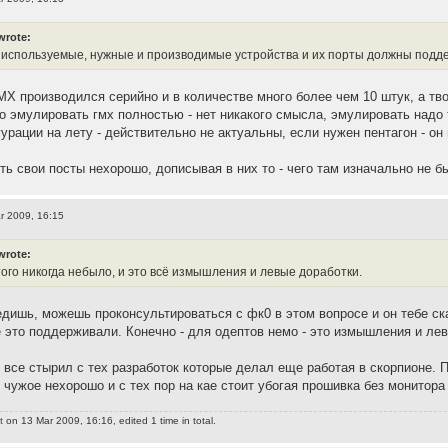
wrote:
 используемые, нужные и производимые устройства и их порты должны подд
X производился серийно и в количестве много более чем 10 штук, а тв
го эмулировать гмх полностью - нет никакого смысла, эмулировать надо
урации на лету - действительно не актуальны, если нужен пентагон - он
ть свои посты нехорошо, дописывая в них то - чего там изначально не бы
r 2009, 16:15
wrote:
того никогда небыло, и это всё измышления и левые доработки.
едишь, можешь проконсультироваться с фк0 в этом вопросе и он тебе ск
 это поддерживали. Конечно - для одептов немо - это измышления и лев
 все стырил с тех разработок которые делал еще работая в скорпионе. П
 чужое нехорошо и с тех пор на кае стоит убогая прошивка без монитора
t
on 13 Mar 2009, 16:16, edited 1 time in total.