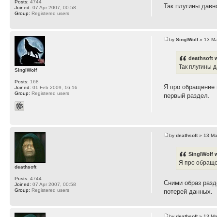
Posts:
4744
Так плугины давно
Joined:
07 Apr 2007, 00:58
Group:
Registered users
by
SinglWolf
» 13 Ma
deathsoft 
Так плугины да
SinglWolf
Posts:
168
Я про обращение 
Joined:
01 Feb 2009, 16:16
Group:
Registered users
первый раздел.
by
deathsoft
» 13 Ma
SinglWolf 
Я про обраще
deathsoft
Posts:
4744
Сними образ разд
Joined:
07 Apr 2007, 00:58
Group:
Registered users
потерей данных.
by
deathsoft
» 13 Ma