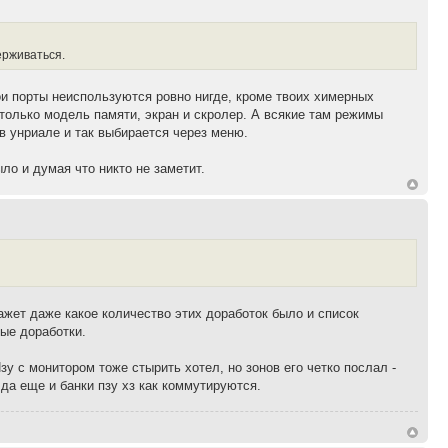
ерживаться.
ои порты неиспользуются ровно нигде, кроме твоих химерных
 только модель памяти, экран и скролер. А всякие там режимы
 в унриале и так выбирается через меню.
ло и думая что никто не заметит.
ажет даже какое количество этих доработок было и список
ые доработки.
зу с монитором тоже стырить хотел, но зонов его четко послал -
 да еще и банки пзу хз как коммутируются.