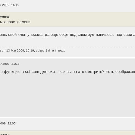
r 2009, 16:19
wrote:
шь вопрос времени
ешь свой клон унриала, да еще софт под спектрум напишешь под свои ахт
t
on 13 Mar 2009, 16:19, edited 1 time in total.
r 2009, 21:18
ую функцию в set.com для exe... как вы на это смотрите? Есть соображе
2009, 22:05
wrote: