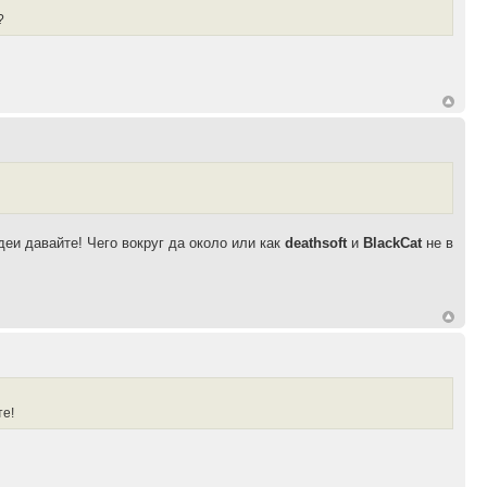
?
деи давайте! Чего вокруг да около или как
deathsoft
и
BlackCat
не в
те!