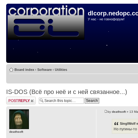
dlcorp.nedopc.c
У нас - не говнофорум!
Board index
‹
Software
‹
Utilities
IS-DOS (Всё про неё и с ней связанное...)
Post a reply
by
deathsoft
» 13 Ma
SinglWolf 
Но пугины-то
deathsoft