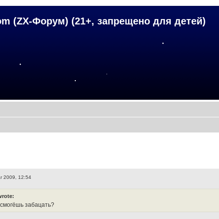
om (ZX-Форум) (21+, запрещено для детей)
r 2009, 12:54
wrote:
 смогёшь забацать?