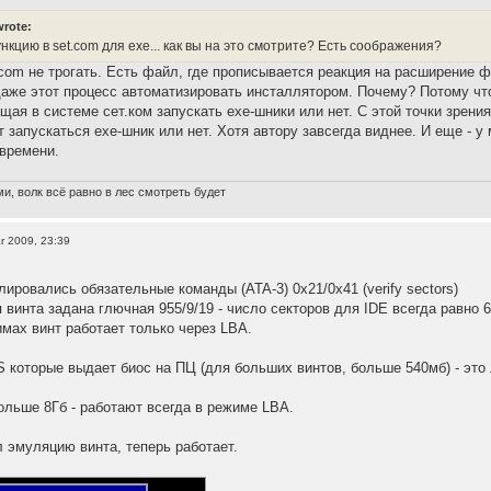
wrote:
кцию в set.com для exe... как вы на это смотрите? Есть соображения?
.com не трогать. Есть файл, где прописывается реакция на расширение ф
аже этот процесс автоматизировать инсталлятором. Почему? Потому что
щая в системе сет.ком запускать ехе-шники или нет. С этой точки зрения
 запускаться ехе-шник или нет. Хотя автору завсегда виднее. И еще - у 
времени.
и, волк всё равно в лес смотреть будет
r 2009, 23:39
ировались обязательные команды (ATA-3) 0x21/0x41 (verify sectors)
 винта задана глючная 955/9/19 - число секторов для IDE всегда равно 6
мах винт работает только через LBA.
 которые выдает биос на ПЦ (для больших винтов, больше 540мб) - это 
льше 8Гб - работают всегда в режиме LBA.
л эмуляцию винта, теперь работает.