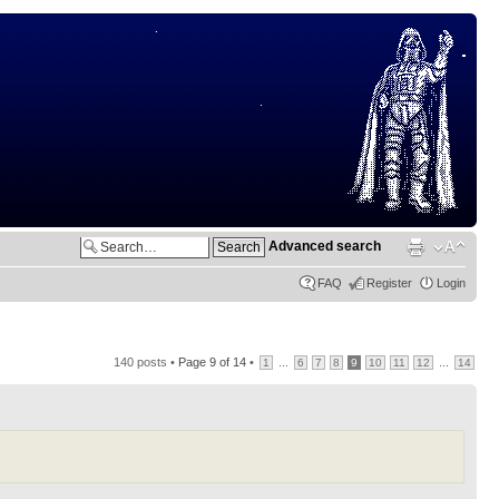
Advanced search
FAQ
Register
Login
140 posts •
Page
9
of
14
•
...
...
1
6
7
8
9
10
11
12
14