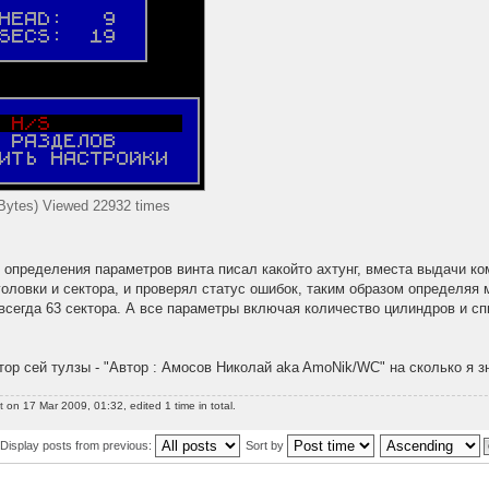
Bytes) Viewed 22932 times
 определения параметров винта писал какойто ахтунг, вместа выдачи к
головки и сектора, и проверял статус ошибок, таким образом определяя
 всегда 63 сектора. А все параметры включая количество цилиндров и 
ор сей тулзы - "Автор : Амосов Николай aka AmoNik/WC" на сколько я з
t
on 17 Mar 2009, 01:32, edited 1 time in total.
Display posts from previous:
Sort by