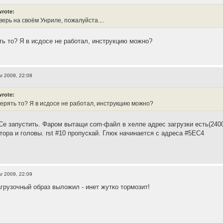
wrote:
оверь на своём Унриле, пожалуйста....
ять то? Я в исдосе не работал, инструкцию можно?
r 2009, 22:08
wrote:
верять то? Я в исдосе не работал, инструкцию можно?
е запустить. Фаром вытащи com-файл в хелпе адрес загрузки есть(24000
тора и головы. rst #10 пропускай. Глюк начинается с адреса #5EC4
r 2009, 22:09
агрузочный образ выложил - инет жутко тормозит!