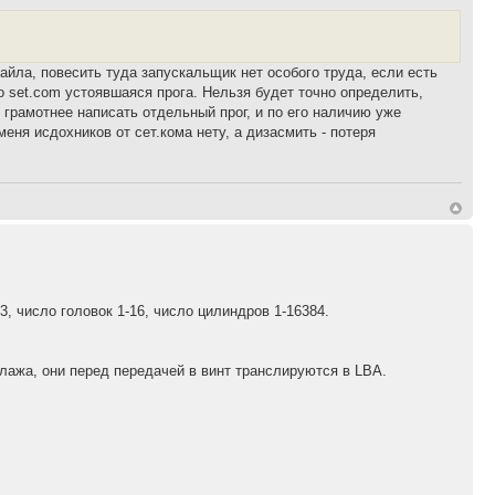
айла, повесить туда запускальщик нет особого труда, если есть
 set.com устоявшаяся прога. Нельзя будет точно определить,
 грамотнее написать отдельный прог, и по его наличию уже
меня исдохников от сет.кома нету, а дизасмить - потеря
3, число головок 1-16, число цилиндров 1-16384.
лажа, они перед передачей в винт транслируются в LBA.