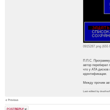
0915287.png (655 
П.П.С. Программу
автор перебирал 
что у ATA дисков
идентификации.
Между прочим авт
Last edited by
deathsof
Previous
Post a reply