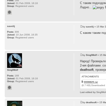
Posts:
168
С таким подходом.
Joined:
01 Feb 2009, 16:16
Group:
Registered users
Ладно...
Б
savelij
by
savelij
» 15 Mar 
Posts:
306
С каким таким по
Joined:
10 Jun 2008, 16:35
Group:
Registered users
by
SinglWolf
» 15 Ma
Народ! Проверьте
2-мя файлами. co
deathsoft
, провер
SinglWolf
Posts:
168
ATTACHMENTS
Joined:
01 Feb 2009, 16:16
Group:
Registered users
0008829.rar
(8.7 KB) Downloaded 
Last edited by
SinglWol
by
deathsoft
» 15 Ma