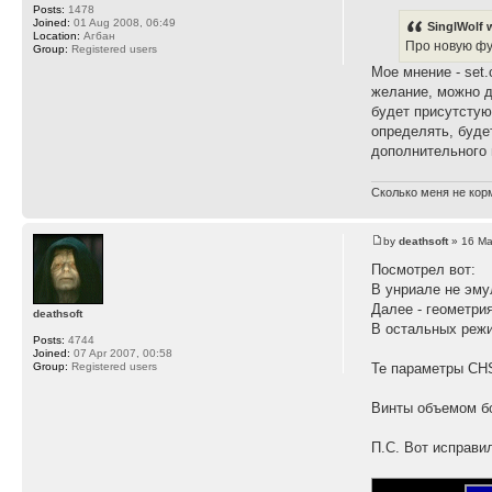
Posts:
1478
Joined:
01 Aug 2008, 06:49
SinglWolf 
Location:
Агбан
Про новую фун
Group:
Registered users
Мое мнение - set
желание, можно д
будет присутстую
определять, будет
дополнительного 
Сколько меня не корм
by
deathsoft
» 16 Ma
Посмотрел вот:
В унриале не эмул
Далее - геометрия
deathsoft
В остальных режи
Posts:
4744
Joined:
07 Apr 2007, 00:58
Group:
Registered users
Те параметры CHS
Винты объемом бо
П.С. Вот исправи