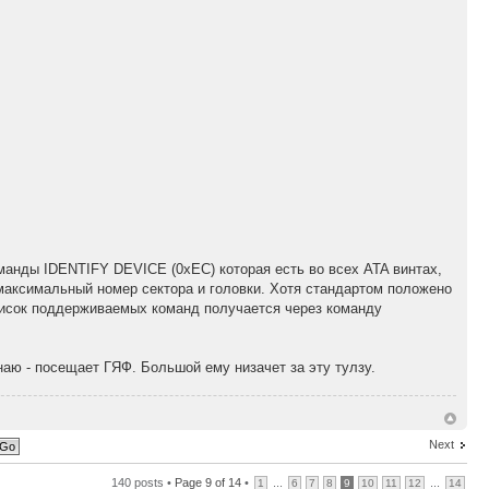
оманды IDENTIFY DEVICE (0xEC) которая есть во всех ATA винтах,
 максимальный номер сектора и головки. Хотя стандартом положено
список поддерживаемых команд получается через команду
наю - посещает ГЯФ. Большой ему низачет за эту тулзу.
Next
140 posts •
Page
9
of
14
•
...
...
1
6
7
8
9
10
11
12
14