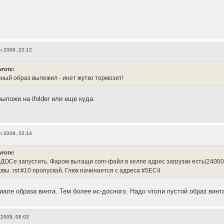
r 2009, 22:12
wrote:
чный образ выложил - инет жутко тормозит!
выложи на ifolder или еще куда.
r 2009, 22:14
wrote:
-ДОСе запустить. Фаром вытащи com-файл в хелпе адрес загрузки есть(24000)
овы. rst #10 пропускай. Глюк начинается с адреса #5EC4
иале образа винта. Тем более ис-досного. Надо чтоли пустой образ винт
 2009, 08:03