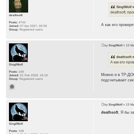
SinglWolf 
deathsoft, пр
deathsoft
Posts:
4744
А как его провер
Joined:
07 Apr 2007, 00:58
Group:
Registered users
by
SinglWolf
» 15 Ma
deathsoft 
А как его про
SinglWolf
Posts:
168
Можно и в ТР-ДОС
Joined:
01 Feb 2009, 16:16
Group:
Registered users
подсчитывает сек
by
SinglWolf
» 15 Ma
deathsoft
, Я бы з
SinglWolf
Posts:
168