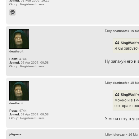
Joined:
01 Feb 2009, 16:16
Group:
Registered users
by
deathsoft
» 15 Ma
SinglWolf 
Я бы загрузо
deathsoft
Posts:
4744
Ну запакуй его и 
Joined:
07 Apr 2007, 00:58
Group:
Registered users
by
deathsoft
» 15 Ma
SinglWolf 
Можно и в ТР
deathsoft
сектора и гол
Posts:
4744
Joined:
07 Apr 2007, 00:58
Group:
Registered users
У меня нету в унр
jdigreze
by
jdigreze
» 16 Mar