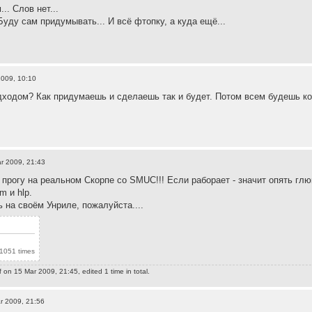
.. Слов нет...
уду сам придумывать... И всё фтопку, а куда ещё...
2009, 10:10
дходом? Как придумаешь и сделаешь так и будет. Потом всем будешь ко
r 2009, 21:43
 прогу на реальном Скорпе со SMUC!!! Если раборает - значит опять глю
m и hlp.
ь на своём Унриле, пожалуйста....
1051 times
f
on 15 Mar 2009, 21:45, edited 1 time in total.
r 2009, 21:56