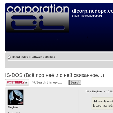
dlcorp.nedopc.c
У нас - не говнофорум!
Board index
‹
Software
‹
Utilities
IS-DOS (Всё про неё и с ней связанное...)
Post a reply
by
SinglWolf
» 15 Ma
savelij wro
Может за теб
SinglWolf