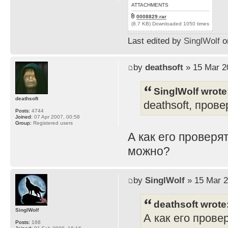
ATTACHMENTS
0008829.rar
(8.7 KB) Downloaded 1050 times
Last edited by
SinglWolf
on
by
deathsoft
» 15 Mar 2
SinglWolf wrote
deathsoft
deathsoft, прове
Posts:
4744
Joined:
07 Apr 2007, 00:58
Group:
Registered users
А как его проверя
можно?
by
SinglWolf
» 15 Mar 2
deathsoft wrote
SinglWolf
А как его прове
Posts:
168