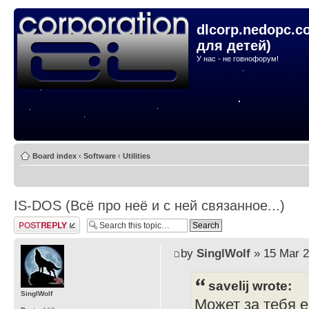
dlcorp.nedopc.c
для детей)
У нас - не говнофорум!
Board index
‹
Software
‹
Utilities
IS-DOS (Всё про неё и с ней связанное...)
Post a reply
by
SinglWolf
» 15 Mar 2
savelij wrote:
SinglWolf
Может за тебя 