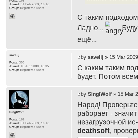
Posts:
168
Joined:
01 Feb 2009, 16:16
Group:
Registered users
С таким подходом..
Ладно...
Буду 
ещё...
savelij
by
savelij
» 15 Mar 2009
Posts:
306
С каким таким по
Joined:
10 Jun 2008, 16:35
Group:
Registered users
будет. Потом все
by
SinglWolf
» 15 Mar 2
Народ! Проверьте
раборает - значи
SinglWolf
Posts:
168
незагрузочной ис-
Joined:
01 Feb 2009, 16:16
Group:
Registered users
deathsoft
, провер