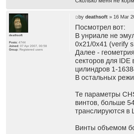
Сколько меня не корм
by
deathsoft
» 16 Mar 2
Посмотрел вот:
В унриале не эму
deathsoft
0x21/0x41 (verify s
Posts:
4744
Joined:
07 Apr 2007, 00:58
Group:
Registered users
Далее - геометрия
секторов для IDE 
цилиндров 1-1638
В остальных режи
Те параметры CHS
винтов, больше 54
транслируются в 
Винты объемом бо