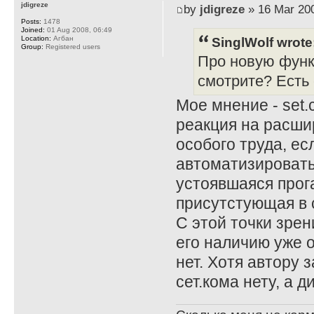
jdigreze
by
jdigreze
» 16 Mar 200
Posts:
1478
Joined:
01 Aug 2008, 06:49
SinglWolf wrote
Location:
Агбан
Group:
Registered users
Про новую функц
смотрите? Есть
Мое мнение - set.
реакция на расши
особого труда, ес
автоматизировать
устоявшаяся прога
присутстующая в с
С этой точки зрен
его наличию уже о
нет. Хотя автору 
сет.кома нету, а 