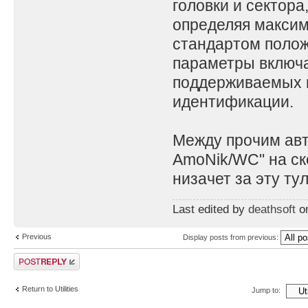
головки и сектора
определяя максим
стандартом положе
параметры включа
поддерживаемых к
идентификации.
Между прочим авто
AmoNik/WC" на ск
низачет за эту тул
Last edited by
deathsoft
on
Previous
Display posts from previous:
Post a reply
Return to Utilities
Jump to: