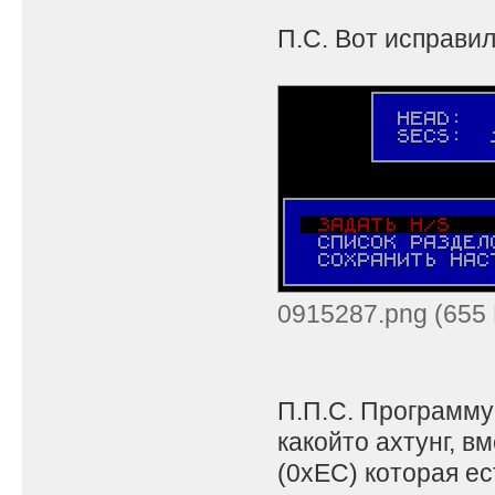
П.С. Вот исправил
0915287.png (655 
П.П.С. Программу
какойто ахтунг, 
(0xEC) которая ес