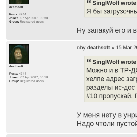
SinglWolf wrote
deathsoft
Я бы загрузочны
Posts:
4744
Joined:
07 Apr 2007, 00:58
Group:
Registered users
Ну запакуй его и в
by
deathsoft
» 15 Mar 2
SinglWolf wrote
deathsoft
Можно и в ТР-Д
Posts:
4744
хелпе адрес заг
Joined:
07 Apr 2007, 00:58
Group:
Registered users
разделы ис-дос 
#10 пропускай. 
У меня нету в унр
Надо чтоли пусто