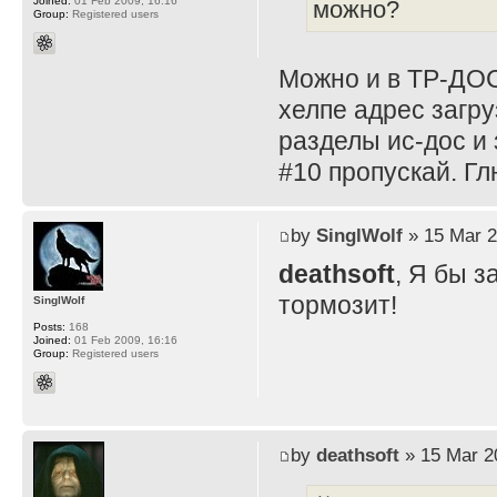
Joined:
01 Feb 2009, 16:16
можно?
Group:
Registered users
Можно и в ТР-ДОС
хелпе адрес загру
разделы ис-дос и 
#10 пропускай. Г
by
SinglWolf
» 15 Mar 2
deathsoft
, Я бы з
тормозит!
SinglWolf
Posts:
168
Joined:
01 Feb 2009, 16:16
Group:
Registered users
by
deathsoft
» 15 Mar 2