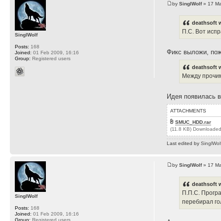
by
SinglWolf
» 17 Ma
deathsoft 
П.С. Вот исп
SinglWolf
Posts:
168
Фикс выложи, пож
Joined:
01 Feb 2009, 16:16
Group:
Registered users
deathsoft 
Между прочим
Идея появилась ви
ATTACHMENTS
SMUC_HDD.rar
(11.8 KB) Downloaded
Last edited by
SinglWol
by
SinglWolf
» 17 Ma
deathsoft 
П.П.С. Прогр
SinglWolf
перебирал го
Posts:
168
Joined:
01 Feb 2009, 16:16
Group:
Registered users