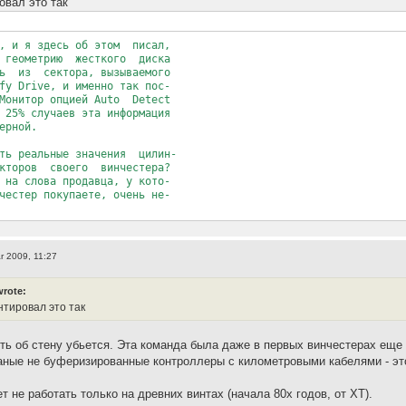
овал это так
о, и я здесь об этом писал,
 геометрию жесткого диска
ь из сектора, вызываемого
fy Drive, и именно так пос-
 Монитор опцией Auto Detect
 25% случаев эта информация
ерной.
 реальные значения цилин-
екторов своего винчестера?
 на слова продавца, у кото-
честер покупаете, очень не-
r 2009, 11:27
wrote:
нтировал это так
сть об стену убьется. Эта команда была даже в первых винчестерах еще
аные не буферизированные контроллеры с километровыми кабелями - эт
 не работать только на древних винтах (начала 80х годов, от ХТ).