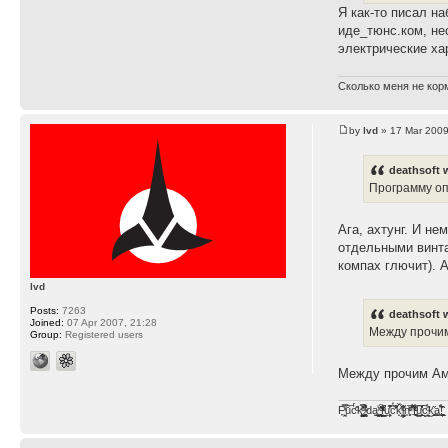
Я как-то писал на
иде_тюнс.ком, нес
электрические ха
Сколько меня не корм
by
lvd
» 17 Mar 2009
deathsoft 
Программу оп
Ага, ахтунг. И не
отдельными винта
компах глючит). 
lvd
Posts:
7263
deathsoft 
Joined:
07 Apr 2007, 21:28
Между прочим
Group:
Registered users
Между прочим Ам
F̞͖̭̿̔ͯu̐̅cͬ̑ͩk̨̤̳͇̮̭̪̠̽̿̓̆ͭͩ ̷̩̰͎̩͓̘̾̀ͬ̊ͭ͛ͅda̝̺͙̬͎̝̾͟ ̰̜̝̯͉̯̖̓̎́ͨ̽ͫ͟f̟͇̭̀ͬͨͭ̐̚u̹̼̹̗̞͑̔͂͐̚cͭ̅̊̆̒̆ǩ̝̩̯́ͥ̔̍̑ḭ͓͍̳̬ͦ̽͂n͍͎͈̈̅ͩͬ ̊ͫ̂̾̑̈́f̲͚͉͓͗̋́ͧͦ̅ȗ͇̲̻͈̲̅̎͗͒ͭ͡c̬̟̠̹̯̈́ͩ͘ͅk̫̠̻̋͜a̲͒̾̇!͙͕̺͉̗̩̲̂̏̄̀