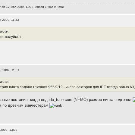
f
on 17 Mar 2009, 11:38, edited 1 time in total.
r 2009, 11:33
wrote:
пожалуйста...
r 2009, 11:51
wrote:
трия винта задана глючная 955/9/19 - число секторов для IDE всегда равно 63,
анные поставил, когда под ide_tune.com (NEMO) размер винта подгонял
а по древним винчестерам
.
 2009, 13:32