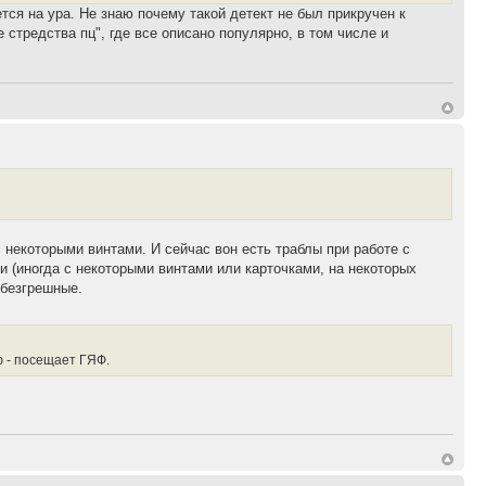
ется на ура. Не знаю почему такой детект не был прикручен к
 стредства пц", где все описано популярно, в том числе и
с некоторыми винтами. И сейчас вон есть траблы при работе с
 (иногда с некоторыми винтами или карточками, на некоторых
 безгрешные.
ю - посещает ГЯФ.