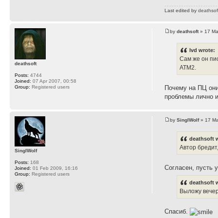
Last edited by
deathsof
by
deathsoft
» 17 Ma
lvd wrote:
Сам же он пи
deathsoft
АТМ2.
Posts:
4744
Joined:
07 Apr 2007, 00:58
Group:
Registered users
Почему на ПЦ они
проблемы лично и
by
SinglWolf
» 17 Ma
deathsoft 
Автор бредит,
SinglWolf
Posts:
168
Согласен, пусть 
Joined:
01 Feb 2009, 16:16
Group:
Registered users
deathsoft 
Выложу вече
Спасиб.