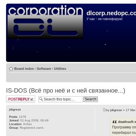
dlcorp.nedopc.c
У нас - не говнофорум!
Board index
‹
Software
‹
Utilities
IS-DOS (Всё про неё и с ней связанное...)
Post a reply
jdigreze
by
jdigreze
» 17 Mar
Posts:
1478
Joined:
01 Aug 2008, 06:49
deathsoft 
Location:
Агбан
Программу оп
Group:
Registered users
перебирал го