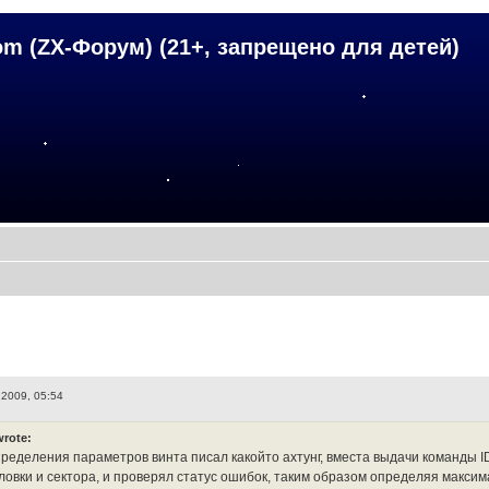
om (ZX-Форум) (21+, запрещено для детей)
 2009, 05:54
wrote:
ределения параметров винта писал какойто ахтунг, вместа выдачи команды ID
ловки и сектора, и проверял статус ошибок, таким образом определяя максим