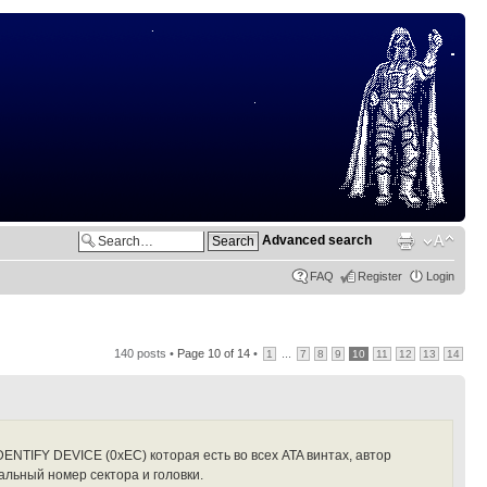
Advanced search
FAQ
Register
Login
140 posts •
Page
10
of
14
•
...
1
7
8
9
10
11
12
13
14
ENTIFY DEVICE (0xEC) которая есть во всех ATA винтах, автор
альный номер сектора и головки.