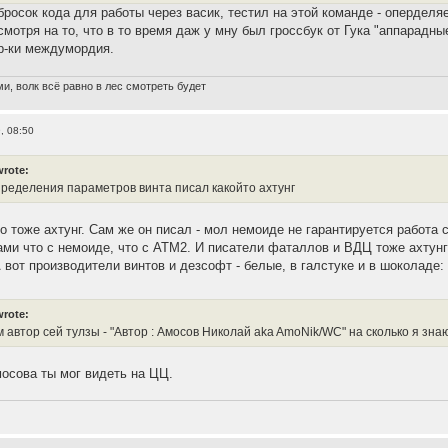
бросок кода для работы через васик, тестил на этой команде - оперделя
мотря на то, что в то время даж у мну был гроссбук от Гука "аппарадные
р-ки междумордия.
и, волк всё равно в лес смотреть будет
, 08:50
wrote:
ределения параметров винта писал какойто ахтунг
мо тоже ахтунг. Сам же он писал - мол немоиде не гарантируется работа 
ми что с немоиде, что с АТМ2. И писатели фаталлов и ВДЦ тоже ахтунги
А вот производители винтов и дезсофт - белые, в галстуке и в шоколаде:
wrote:
 автор сей тулзы - "Автор : Амосов Николай aka AmoNik/WC" на сколько я зна
осова ты мог видеть на ЦЦ.