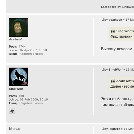
Last edited by
SinglWol
by
deathsoft
» 17 Ma
SinglWolf 
Фикс выложи, 
deathsoft
Posts:
4744
Выложу вечером
Joined:
07 Apr 2007, 00:58
Group:
Registered users
by
SinglWolf
» 17 Ma
deathsoft 
Далее - геоме
SinglWolf
Posts:
168
Это я от балды д
Joined:
01 Feb 2009, 16:16
Group:
Registered users
там целая таблиц
jdigreze
by
jdigreze
» 17 Mar