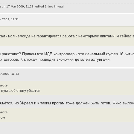
t
on 17 Mar 2009, 11:28, edited 1 time in total.
r 2009, 11:31
сал - мол немоиде не гарантируется работа с некоторыми винтами. И сейчас в
 работают? Причем что ИДЕ контроллер - это банальный буфер 16 битно
х авторов. К глюкам приводит экономия деталей ахтунгами.
r 2009, 11:32
wrote:
 пусть об стену убьется.
убьётся, но Унреал и к таким прогам тоже должен быть готов. Фикс вылож
wrote:
ром