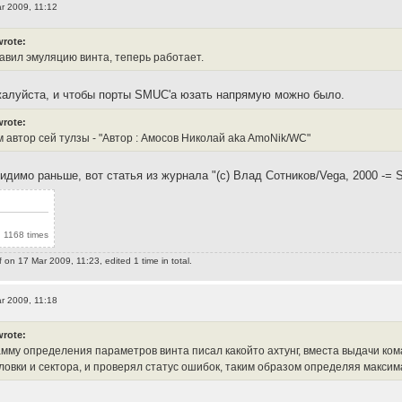
r 2009, 11:12
wrote:
равил эмуляцию винта, теперь работает.
алуйста, и чтобы порты SMUC'a юзать напрямую можно было.
wrote:
 автор сей тулзы - "Автор : Амосов Николай aka AmoNik/WC"
димо раньше, вот статья из журнала "(c) Влад Сотников/Vega, 2000 -= S
 1168 times
f
on 17 Mar 2009, 11:23, edited 1 time in total.
r 2009, 11:18
wrote:
амму определения параметров винта писал какойто ахтунг, вместа выдачи ком
ловки и сектора, и проверял статус ошибок, таким образом определяя максим