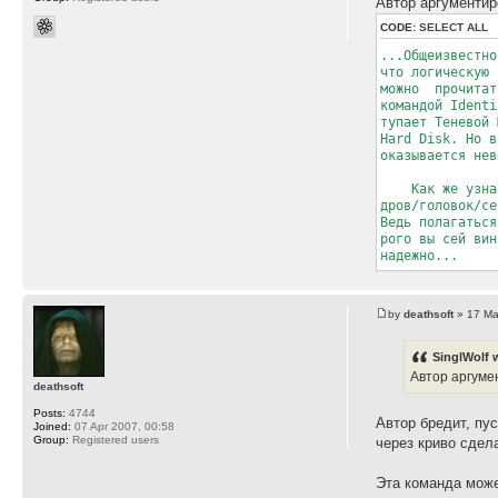
Автор аргументир
CODE:
SELECT ALL
...Общеизвестн
что логическую
можно прочитат
командой Identi
тупает Теневой
Hard Disk. Но в
оказывается нев
Как же узнать
дров/головок/с
Ведь полагаться
рого вы сей вин
надежно...
by
deathsoft
» 17 Ma
SinglWolf 
Автор аргуме
deathsoft
Posts:
4744
Автор бредит, пу
Joined:
07 Apr 2007, 00:58
Group:
Registered users
через криво сдел
Эта команда может