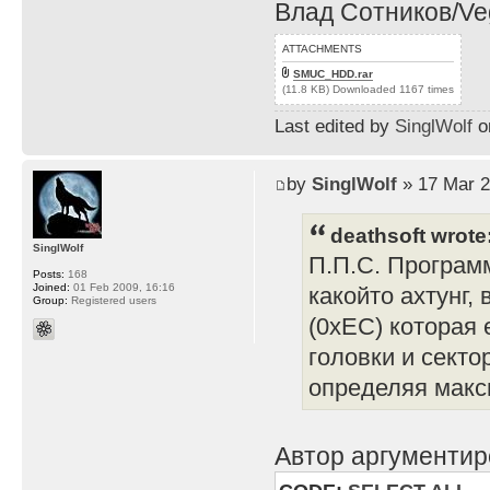
Влад Сотников/Veg
ATTACHMENTS
SMUC_HDD.rar
(11.8 KB) Downloaded 1167 times
Last edited by
SinglWolf
on
by
SinglWolf
» 17 Mar 2
deathsoft wrote
SinglWolf
П.П.С. Програм
Posts:
168
Joined:
01 Feb 2009, 16:16
какойто ахтунг
Group:
Registered users
(0xEC) которая 
головки и секто
определяя макс
Автор аргументир