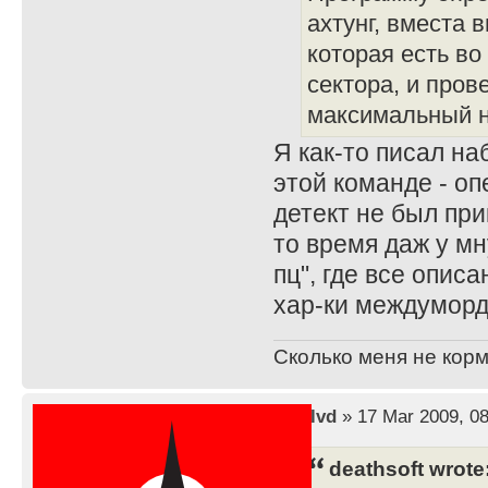
ахтунг, вместа
которая есть во
сектора, и пров
максимальный н
Я как-то писал на
этой команде - оп
детект не был при
то время даж у мн
пц", где все опис
хар-ки междуморд
Сколько меня не корм
by
lvd
» 17 Mar 2009, 08
deathsoft wrote