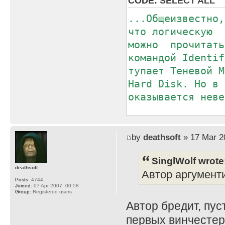
CODE:
SELECT ALL
...Общеизвестно
что логическую
можно прочитат
командой Identif
тупает Теневой 
Hard Disk. Но в 
оказывается неве
Как же узнать 
дров/головок/се
by
deathsoft
» 17 Mar 2
Ведь полагаться 
SinglWolf wrote
рого вы сей винч
deathsoft
Автор аргументи
надежно...
Posts:
4744
Joined:
07 Apr 2007, 00:58
Group:
Registered users
Автор бредит, пус
первых винчестер