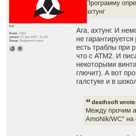
Программу опре
ахтунг
lvd
Ага, ахтунг. И не
Posts:
7263
не гарантируется
Joined:
07 Apr 2007, 21:28
Group:
Registered users
есть траблы при 
что с АТМ2. И пис
некоторыми винта
глючит). А вот пр
галстуке и в шоко
deathsoft wrote
Между прочим ав
AmoNik/WC" на 