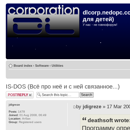
dlcorp.nedopc.c
для детей)
У нас - не говнофорум!
Board index
‹
Software
‹
Utilities
IS-DOS (Всё про неё и с ней связанное...)
Post a reply
jdigreze
by
jdigreze
» 17 Mar 200
Posts:
1478
Joined:
01 Aug 2008, 06:49
Location:
Агбан
deathsoft wrote
Group:
Registered users
Программу опре