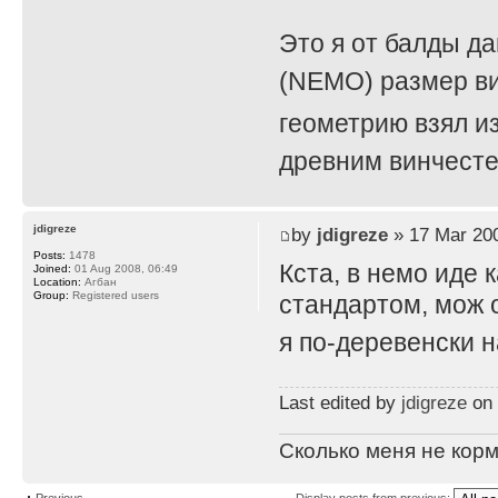
Это я от балды да
(NEMO) размер в
геометрию взял и
древним винчест
jdigreze
by
jdigreze
» 17 Mar 200
Posts:
1478
Кста, в немо иде 
Joined:
01 Aug 2008, 06:49
Location:
Агбан
Group:
Registered users
стандартом, мож о
я по-деревенски 
Last edited by
jdigreze
on 
Сколько меня не корм
Previous