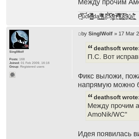
Между прочим Амо
F̞͖̭̿̔ͯu̐̅cͬ̑ͩk̨̤̳͇̮̭̪̠̽̿̓̆ͭͩ ̷̩̰͎̩͓̘̾̀ͬ̊ͭ͛ͅda̝̺͙̬͎̝̾͟ ̰̜̝̯͉̯̖̓̎́ͨ̽ͫ͟f̟͇̭̀ͬͨͭ̐̚u̹̼̹̗̞͑̔͂͐̚cͭ̅̊̆̒̆ǩ̝̩̯́ͥ̔̍̑ḭ͓͍̳̬ͦ̽͂n͍͎͈̈̅ͩͬ ̊ͫ̂̾̑̈́f̲͚͉͓͗̋́ͧͦ̅ȗ͇̲̻͈̲̅̎͗͒ͭ͡c̬̟̠̹̯̈́ͩ͘ͅk̫̠̻̋͜a̲͒̾̇!͙͕̺͉̗̩̲̂̏̄̀
by
SinglWolf
» 17 Mar 2
deathsoft wrote
SinglWolf
П.С. Вот исправ
Posts:
168
Joined:
01 Feb 2009, 16:16
Group:
Registered users
Фикс выложи, пож
напрямую можно 
deathsoft wrote
Между прочим ав
AmoNik/WC"
Идея появилась ви