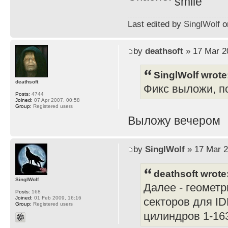
Last edited by
SinglWolf
on
by
deathsoft
» 17 Mar 2
SinglWolf wrote
deathsoft
Фикс выложи, по
Posts:
4744
Joined:
07 Apr 2007, 00:58
Group:
Registered users
Выложу вечером
by
SinglWolf
» 17 Mar 2
deathsoft wrote
SinglWolf
Далее - геометр
Posts:
168
Joined:
01 Feb 2009, 16:16
секторов для ID
Group:
Registered users
цилиндров 1-16