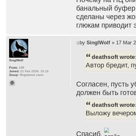
банальный буфер 
сделаны через жоп
глюкам приводит 
by
SinglWolf
» 17 Mar 2
deathsoft wrote
SinglWolf
Автор бредит, п
Posts:
168
Joined:
01 Feb 2009, 16:16
Group:
Registered users
Согласен, пусть у
должен быть готов
deathsoft wrote
Выложу вечеро
Спасиб.