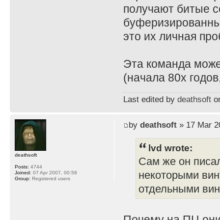
получают битые с
буферизированны
это их личная про
Эта команда може
(начала 80х годов,
Last edited by
deathsoft
on
by
deathsoft
» 17 Mar 2
lvd wrote:
deathsoft
Сам же он писал
Posts:
4744
некоторыми винт
Joined:
07 Apr 2007, 00:58
Group:
Registered users
отдельными винт
Почему на ПЦ они