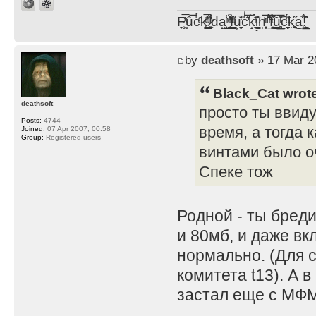
F̞͖̭̿̔ͯu̐̅cͬ̑ͩk̨̤̳͇̮̭̪̠̽̿̓̆ͭͩ ̷̩̰͎̩͓̘̾̀ͬ̊ͭ͛ͅda̝̺͙̬͎̝̾͟ ̰̜̝̯͉̯̖̓̎́ͨ̽ͫ͟f̟͇̭̀ͬͨͭ̐̚u̹̼̹̗̞͑̔͂͐̚cͭ̅̊̆̒̆ǩ̝̩̯́ͥ̔̍̑ḭ͓͍̳̬ͦ̽͂n͍͎͈̈̅ͩͬ ̊ͫ̂̾̑̈́f̲͚͉͓͗̋́ͧͦ̅ȗ͇̲̻͈̲̅̎͗͒ͭ͡c̬̟̠̹̯̈́ͩ͘ͅk̫̠̻̋͜a̲͒̾̇!͙͕̺͉̗̩̲̂̏̄̀
by
deathsoft
» 17 Mar 2
Black_Cat wrot
deathsoft
просто ты ввиду
Posts:
4744
время, а тогда 
Joined:
07 Apr 2007, 00:58
Group:
Registered users
винтами было оч
Спеке тож
Родной - ты бред
и 80мб, и даже вк
нормально. (Для 
комитета t13). А 
застал еще с МФМ