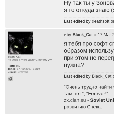
Ну так ты у Зонов
я то откуда знаю 
Last edited by
deathsoft
on
by
Black_Cat
» 17 Mar 2
я тебя про софт с
образом использу
при этом не перег
Black_Cat
Не умею ничего делать, потому учу
нужна?
Posts:
659
Joined:
17 Apr 2007, 13:19
Group:
Removed
Last edited by
Black_Cat
o
"Очень трудно найти 
там нет.", "Forever!".
zx.clan.su
-
Soviet Un
развитию Спека.