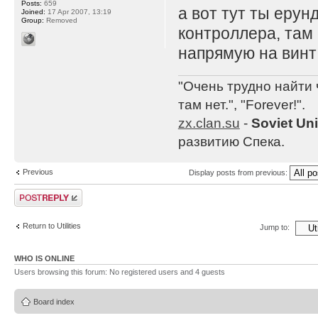
Posts:
659
а вот тут ты ерун
Joined:
17 Apr 2007, 13:19
Group:
Removed
контроллера, там
напрямую на винт
"Очень трудно найти 
там нет.", "Forever!".
zx.clan.su
-
Soviet Un
развитию Спека.
Previous
Display posts from previous:
Post a reply
Return to Utilities
Jump to:
WHO IS ONLINE
Users browsing this forum: No registered users and 4 guests
Board index