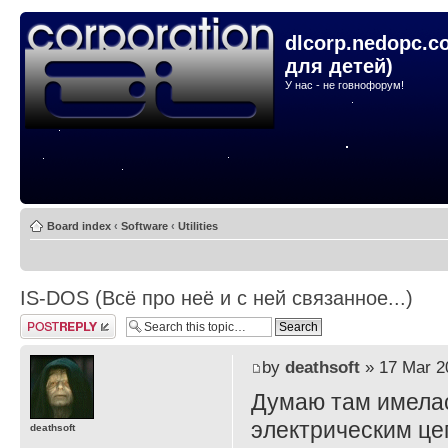
dlcorp.nedopc.c
для детей)
У нас - не говнофорум!
Board index
‹
Software
‹
Utilities
IS-DOS (Всё про неё и с ней связанное...)
Post a reply
by
deathsoft
» 17 Mar 2
Думаю там имелас
электрическим це
deathsoft