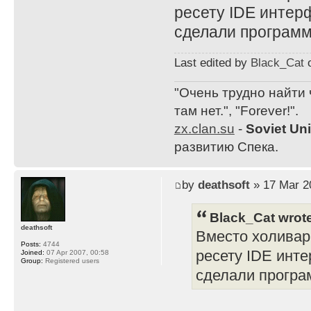
ресету IDE интерф
сделали программ
Last edited by
Black_Cat
o
"Очень трудно найти 
там нет.", "Forever!".
zx.clan.su
-
Soviet Un
развитию Спека.
by
deathsoft
» 17 Mar 2
Black_Cat wrot
deathsoft
Вместо холивар
Posts:
4744
ресету IDE интер
Joined:
07 Apr 2007, 00:58
Group:
Registered users
сделали програ