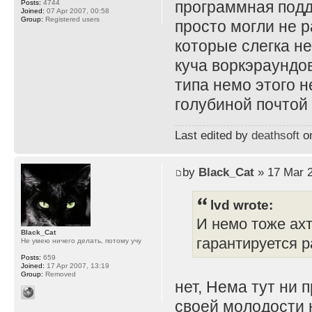
программная подд
Posts:
4744
Joined:
07 Apr 2007, 00:58
Group:
Registered users
просто могли не 
которые слегка не
куча воркэраундов
типа немо этого н
голубиной почтой 
Last edited by
deathsoft
on
by
Black_Cat
» 17 Mar 2
lvd wrote:
И немо тоже ахт
Black_Cat
гарантируется р
Не умею ничего делать, потому учу
Posts:
659
Joined:
17 Apr 2007, 13:19
Group:
Removed
нет, Нема тут ни п
своей молодости н