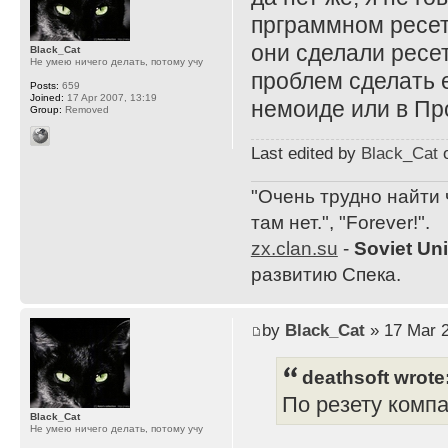
прграммном ресет
они сделали ресе
Black_Cat
Не умею ничего делать, потому учу
проблем сделать 
Posts:
659
Joined:
17 Apr 2007, 13:19
немоиде или в П
Group:
Removed
Last edited by
Black_Cat
o
"Очень трудно найти 
там нет.", "Forever!".
zx.clan.su
-
Soviet Un
развитию Спека.
by
Black_Cat
» 17 Mar 2
deathsoft wrote
По резету компа
Black_Cat
Не умею ничего делать, потому учу