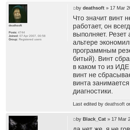
by
deathsoft
» 17 Mar 2
Что значит винт н
работает, он всег
deathsoft
выполняет. Резет 
Posts:
4744
Joined:
07 Apr 2007, 00:58
Group:
Registered users
альтере экономили
программным резе
битый). Винт сбр
в каком то из ИДЕ
винт не сбрасыва
винта занимается 
диагностики.
Last edited by
deathsoft
on
by
Black_Cat
» 17 Mar 2
да нет же, я не г