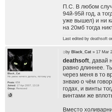
П.С. В любом случ
94й-95й год, а то
уже вышел) и ни 
на 20мб тогда ник
Last edited by
deathsoft
on
by
Black_Cat
» 17 Mar 2
deathsoft
, давай 
равно длиннее. Т
через меня в то в
Black_Cat
Не умею ничего делать, потому учу
знваю о чём говор
Posts:
659
Joined:
17 Apr 2007, 13:19
годах, и винты то
Group:
Removed
винтами же вплот
Вместо холиварни