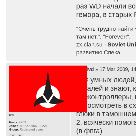
раз WD начали во
гемора, в старых 
"Очень трудно найти 
там нет.", "Forever!".
zx.clan.su
-
Soviet Un
развитию Спека.
by
lvd
» 17 Mar 2009, 14
Для умных людей,
деталей и знают, 
идеконтроллеры, 
1. посмотреть в с
глюки в тамошнем
lvd
2. всячески помо
Posts:
7263
Joined:
07 Apr 2007, 21:28
(в фпга).
Group:
Registered users