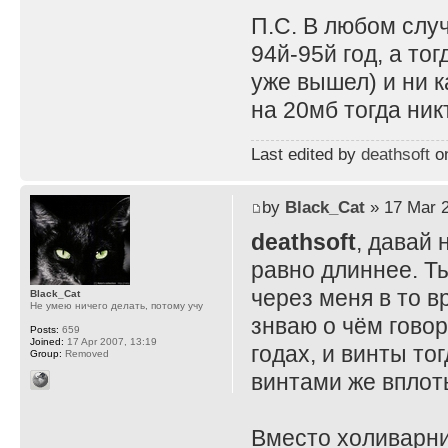
П.С. В любом случ
94й-95й год, а то
уже вышел) и ни 
на 20мб тогда ник
Last edited by
deathsoft
on
by
Black_Cat
» 17 Mar 2
deathsoft
, давай 
равно длиннее. Т
через меня в то в
Black_Cat
Не умею ничего делать, потому учу
знваю о чём говор
Posts:
659
Joined:
17 Apr 2007, 13:19
годах, и винты то
Group:
Removed
винтами же вплот
Вместо холиварни