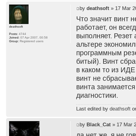
by
deathsoft
» 17 Mar 2
Что значит винт н
работает, он всег
deathsoft
выполняет. Резет 
Posts:
4744
Joined:
07 Apr 2007, 00:58
Group:
Registered users
альтере экономили
программным резе
битый). Винт сбр
в каком то из ИДЕ
винт не сбрасыва
винта занимается 
диагностики.
Last edited by
deathsoft
on
by
Black_Cat
» 17 Mar 2
да нет же, я не г