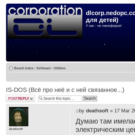
dlcorp.nedopc.c
для детей)
У нас - не говнофорум!
Board index
‹
Software
‹
Utilities
IS-DOS (Всё про неё и с ней связанное...)
Post a reply
by
deathsoft
» 17 Mar 2
Думаю там имелас
электрическим це
deathsoft