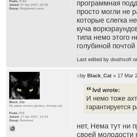
программная подд
Posts:
4744
Joined:
07 Apr 2007, 00:58
Group:
Registered users
просто могли не 
которые слегка не
куча воркэраундов
типа немо этого н
голубиной почтой 
Last edited by
deathsoft
on
by
Black_Cat
» 17 Mar 2
lvd wrote:
И немо тоже ахт
Black_Cat
гарантируется р
Не умею ничего делать, потому учу
Posts:
659
Joined:
17 Apr 2007, 13:19
Group:
Removed
нет, Нема тут ни п
своей молодости н