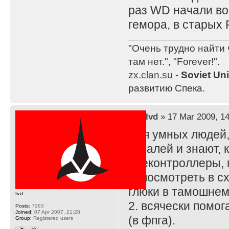
раз WD начали во
гемора, в старых 
"Очень трудно найти 
там нет.", "Forever!".
zx.clan.su
-
Soviet Un
развитию Спека.
by
lvd
» 17 Mar 2009, 14
Для умных людей,
деталей и знают, 
идеконтроллеры, 
1. посмотреть в с
глюки в тамошнем
lvd
2. всячески помо
Posts:
7263
Joined:
07 Apr 2007, 21:28
(в фпга).
Group:
Registered users