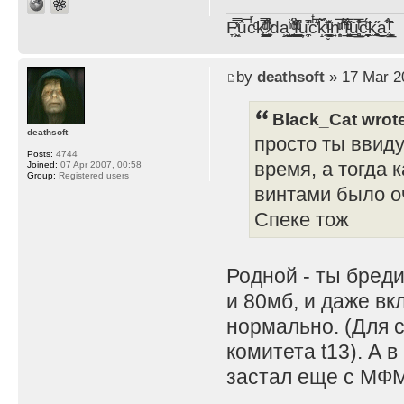
F̞͖̭̿̔ͯu̐̅cͬ̑ͩk̨̤̳͇̮̭̪̠̽̿̓̆ͭͩ ̷̩̰͎̩͓̘̾̀ͬ̊ͭ͛ͅda̝̺͙̬͎̝̾͟ ̰̜̝̯͉̯̖̓̎́ͨ̽ͫ͟f̟͇̭̀ͬͨͭ̐̚u̹̼̹̗̞͑̔͂͐̚cͭ̅̊̆̒̆ǩ̝̩̯́ͥ̔̍̑ḭ͓͍̳̬ͦ̽͂n͍͎͈̈̅ͩͬ ̊ͫ̂̾̑̈́f̲͚͉͓͗̋́ͧͦ̅ȗ͇̲̻͈̲̅̎͗͒ͭ͡c̬̟̠̹̯̈́ͩ͘ͅk̫̠̻̋͜a̲͒̾̇!͙͕̺͉̗̩̲̂̏̄̀
by
deathsoft
» 17 Mar 2
Black_Cat wrot
deathsoft
просто ты ввиду
Posts:
4744
время, а тогда 
Joined:
07 Apr 2007, 00:58
Group:
Registered users
винтами было оч
Спеке тож
Родной - ты бред
и 80мб, и даже вк
нормально. (Для 
комитета t13). А 
застал еще с МФМ