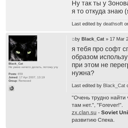
Ну так ты у Зонов
я то откуда знаю 
Last edited by
deathsoft
on
by
Black_Cat
» 17 Mar 2
я тебя про софт с
образом использу
при этом не перег
Black_Cat
Не умею ничего делать, потому учу
нужна?
Posts:
659
Joined:
17 Apr 2007, 13:19
Group:
Removed
Last edited by
Black_Cat
o
"Очень трудно найти 
там нет.", "Forever!".
zx.clan.su
-
Soviet Un
развитию Спека.