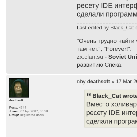
ресету IDE интерф
сделали программ
Last edited by
Black_Cat
o
"Очень трудно найти 
там нет.", "Forever!".
zx.clan.su
-
Soviet Un
развитию Спека.
by
deathsoft
» 17 Mar 2
Black_Cat wrot
deathsoft
Вместо холивар
Posts:
4744
ресету IDE интер
Joined:
07 Apr 2007, 00:58
Group:
Registered users
сделали програ