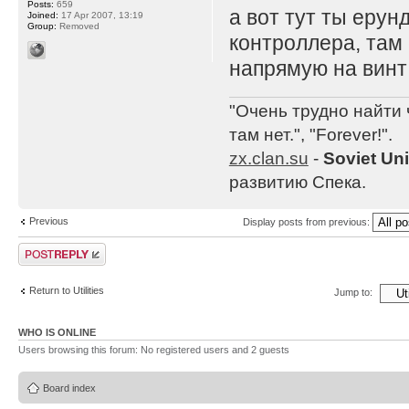
Posts:
659
а вот тут ты ерун
Joined:
17 Apr 2007, 13:19
Group:
Removed
контроллера, там
напрямую на винт
"Очень трудно найти 
там нет.", "Forever!".
zx.clan.su
-
Soviet Un
развитию Спека.
Previous
Display posts from previous:
Post a reply
Return to Utilities
Jump to:
WHO IS ONLINE
Users browsing this forum: No registered users and 2 guests
Board index