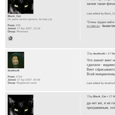
зачем такая фича
Last edited by
Black_C
Black_Cat
Не умею ничего делать, потому учу
"Очень трудно найти 
Posts:
659
zx.clan.su
-
Soviet U
Joined:
17 Apr 2007, 13:19
Group:
Removed
by
deathsoft
» 17 Ma
Что значит винт н
сделали - видимо
Винт сбрасываетс
deathsoft
Всей инициализац
Posts:
4744
Joined:
07 Apr 2007, 00:58
Group:
Registered users
Last edited by
deathsof
by
Black_Cat
» 17 M
да нет же, я не 
программным, хот