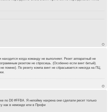
ии находится когда команду не выполняет. Резет аппаратный не
программным резетом не сбросишь. (Особенно если винт битый).
 не помню). По резету компа винт не сбрасывается никогда на ПЦ.
ки.
уке по D0 #FFBA. Я непойму нахрена они сделали ресет только
су как в немоиде или в Профи