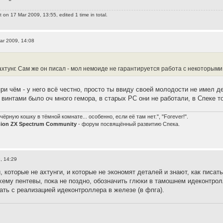
t
on 17 Mar 2009, 13:55, edited 1 time in total.
ar 2009, 14:08
ахтунг. Сам же он писал - мол немоиде не гарантируется работа с некоторыми
при чём - у него всё честно, просто ты ввиду своей молодости не имел д
х винтами было оч много гемора, в старых РС они не работали, в Спеке т
чёрную кошку в тёмной комнате... особенно, если её там нет.", "Forever!".
nion ZX Spectrum Community
- форум посвящённый развитию Спека.
, 14:29
 которые не ахтунги, и которые не экономят деталей и знают, как писа
схему пентевы, пока не поздно, обозначить глюки в тамошнем идеконтрол
гать с реализацией идеконтроллера в железе (в фпга).