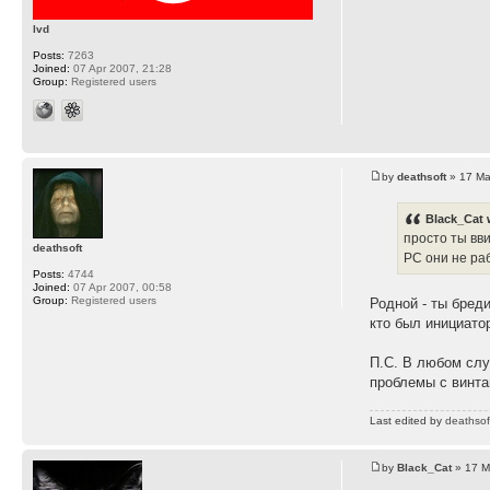
lvd
Posts:
7263
Joined:
07 Apr 2007, 21:28
Group:
Registered users
by
deathsoft
» 17 Ma
Black_Cat 
просто ты вви
deathsoft
РС они не ра
Posts:
4744
Joined:
07 Apr 2007, 00:58
Group:
Registered users
Родной - ты бред
кто был инициато
П.С. В любом слу
проблемы с винта
Last edited by
deathsof
by
Black_Cat
» 17 M