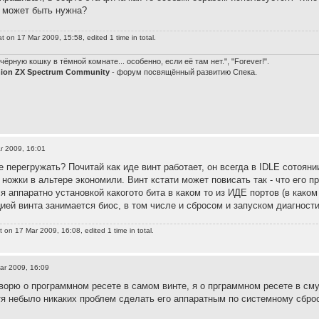
 может быть нужна?
at
on 17 Mar 2009, 15:58, edited 1 time in total.
чёрную кошку в тёмной комнате... особенно, если её там нет.", "Forever!".
nion ZX Spectrum Community
- форум посвящённый развитию Спека.
r 2009, 16:01
е перегружать? Почитай как иде винт работает, он всегда в IDLE сотоян
 ножки в альтере экономили. Винт кстати может повисать так - что его 
я аппаратно установкой какогото бита в каком то из ИДЕ портов (в каком
ией винта занимается биос, в том числе и сбросом и запуском диагности
t
on 17 Mar 2009, 16:08, edited 1 time in total.
ar 2009, 16:09
говорю о программном ресете в самом винте, я о прграммном ресете в см
я небыло никаких проблем сделать его аппаратным по системному сбро