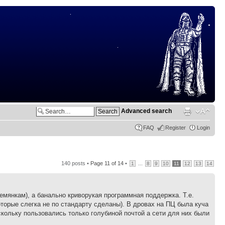
Advanced search
FAQ
Register
Login
140 posts •
Page
11
of
14
•
...
1
8
9
10
11
12
13
14
емянкам), а банально криворукая программная поддержка. Т.е.
торые слегка не по стандарту сделаны). В дровах на ПЦ была куча
скольку пользовались только голубиной почтой а сети для них были