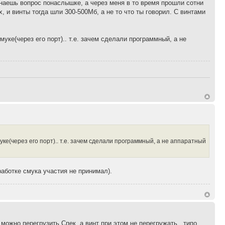
 знаешь вопрос понаслышке, а через меня в то время прошли сотни
х, и винты тогда шли 300-500Мб, а не то что ты говорил. С винтами
ке(через его порт).. т.е. зачем сделали программный, а не
е(через его порт).. т.е. зачем сделали программный, а не аппаратный
работке смука участия не принимал).
можно перегрузить Спек, а винт при этом не перегружать.. типо,