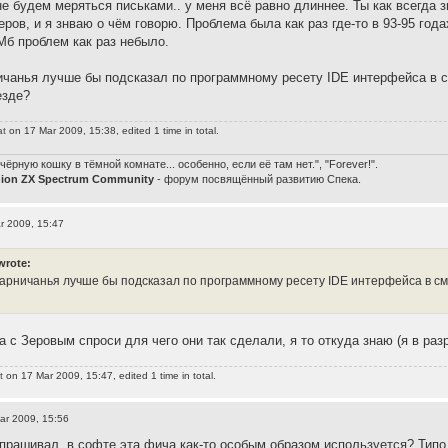
не будем меряться письками.. у меня всё равно длиннее. Ты как всегда
ров, и я знваю о чём говорю. Проблема была как раз где-то в 93-95 года
Мб проблем как раз небыло.
чанья лучше бы подсказал по программному ресету IDE интерфейса в сму
езде?
at
on 17 Mar 2009, 15:38, edited 1 time in total.
чёрную кошку в тёмной комнате... особенно, если её там нет.", "Forever!".
nion ZX Spectrum Community
- форум посвящённый развитию Спека.
r 2009, 15:47
wrote:
арничанья лучше бы подсказал по программному ресету IDE интерфейса в смук
а с Зеровым спроси для чего они так сделали, я то откуда знаю (я в раз
t
on 17 Mar 2009, 15:47, edited 1 time in total.
ar 2009, 15:56
спрашивал, в софте эта фича как-то особым образом используется? Типо 