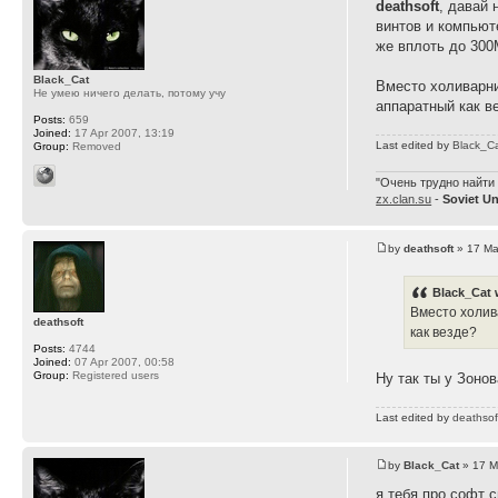
deathsoft
, давай 
винтов и компьюте
же вплоть до 300
Black_Cat
Вместо холиварни
Не умею ничего делать, потому учу
аппаратный как в
Posts:
659
Joined:
17 Apr 2007, 13:19
Last edited by
Black_C
Group:
Removed
"Очень трудно найти 
zx.clan.su
-
Soviet U
by
deathsoft
» 17 Ma
Black_Cat 
Вместо холив
deathsoft
как везде?
Posts:
4744
Joined:
07 Apr 2007, 00:58
Group:
Registered users
Ну так ты у Зонов
Last edited by
deathsof
by
Black_Cat
» 17 M
я тебя про софт 