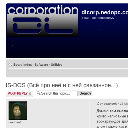
dlcorp.nedopc.c
У нас - не говнофорум!
Board index
‹
Software
‹
Utilities
IS-DOS (Всё про неё и с ней связанное...)
Post a reply
by
deathsoft
» 17 Ma
Думаю там имелас
криво написаные 
воркэраундов для
deathsoft
злом (также как и