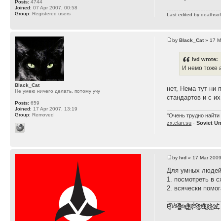
Posts:
4744
Joined:
07 Apr 2007, 00:58
Group:
Registered users
Last edited by
deathsof
by
Black_Cat
» 17 M
lvd wrote:
И немо тоже 
Black_Cat
нет, Нема тут ни 
Не умею ничего делать, потому учу
стандартов и с и
Posts:
659
Joined:
17 Apr 2007, 13:19
Group:
Removed
"Очень трудно найти 
zx.clan.su
-
Soviet U
by
lvd
» 17 Mar 2009
Для умных людей,
1. посмотреть в 
2. всячески помо
F̞͖̭̿̔ͯu̐̅cͬ̑ͩk̨̤̳͇̮̭̪̠̽̿̓̆ͭͩ ̷̩̰͎̩͓̘̾̀ͬ̊ͭ͛ͅda̝̺͙̬͎̝̾͟ ̰̜̝̯͉̯̖̓̎́ͨ̽ͫ͟f̟͇̭̀ͬͨͭ̐̚u̹̼̹̗̞͑̔͂͐̚cͭ̅̊̆̒̆ǩ̝̩̯́ͥ̔̍̑ḭ͓͍̳̬ͦ̽͂n͍͎͈̈̅ͩͬ ̊ͫ̂̾̑̈́f̲͚͉͓͗̋́ͧͦ̅ȗ͇̲̻͈̲̅̎͗͒ͭ͡c̬̟̠̹̯̈́ͩ͘ͅk̫̠̻̋͜a̲͒̾̇!͙͕̺͉̗̩̲̂̏̄̀