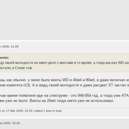
r 2009, 14:39
wrote:
ду своей молодости не имел дело с винтами в то время, а тогда как раз WD н
ботали, в Спеке тож
ишь как обычно, у меня были винты WD и 40мб и 80мб, и даже включал их
ром комитета t13). А в видц своей молодости я даже расцвет XT застал
чае время появленя иде на спектруме - это 94й-95й год, а тогда уже АТ
ми уже не было. Винты на 20мб тогда никто уже не использовал.
t
on 17 Mar 2009, 14:50, edited 1 time in total.
ar 2009, 15:28