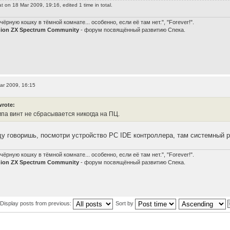
at
on 18 Mar 2009, 19:16, edited 1 time in total.
чёрную кошку в тёмной комнате... особенно, если её там нет.", "Forever!".
nion ZX Spectrum Community
- форум посвящённый развитию Спека.
ar 2009, 16:15
wrote:
мпа винт не сбрасывается никогда на ПЦ.
нду говоришь, посмотри устройство РС IDE контроллера, там системный 
чёрную кошку в тёмной комнате... особенно, если её там нет.", "Forever!".
nion ZX Spectrum Community
- форум посвящённый развитию Спека.
Display posts from previous:
Sort by