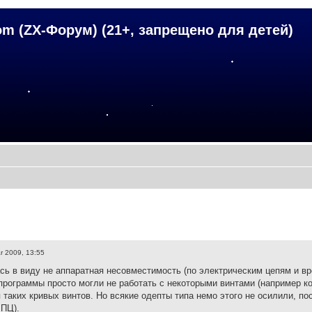
om (ZX-Форум) (21+, запрещено для детей)
r 2009, 13:55
ь в виду не аппаратная несовместимость (по электрическим цепям и вр
программы просто могли не работать с некоторыми винтами (например ко
 таких кривых винтов. Но всякие одепты типа немо этого не осилили, по
 ПЦ).