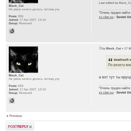
Last edited by
Black_C
Black_Cat
Не умею ничего делать, потому учу
"Очень трудно найти 
Posts:
659
zx.clan.su
-
Soviet U
Joined:
17 Apr 2007, 13:19
Group:
Removed
by
Black_Cat
» 17 M
deathsoft 
По резету ко
Black_Cat
а вот тут ты еру
Не умею ничего делать, потому учу
Posts:
659
"Очень трудно найти 
Joined:
17 Apr 2007, 13:19
zx.clan.su
-
Soviet U
Group:
Removed
Previous
Post a reply