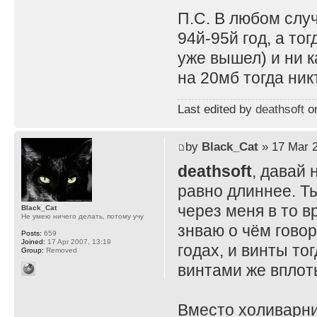
П.С. В любом случ
94й-95й год, а то
уже вышел) и ни 
на 20мб тогда ник
Last edited by
deathsoft
on
by
Black_Cat
» 17 Mar 2
deathsoft
, давай 
равно длиннее. Т
через меня в то в
Black_Cat
Не умею ничего делать, потому учу
знваю о чём говор
Posts:
659
Joined:
17 Apr 2007, 13:19
годах, и винты то
Group:
Removed
винтами же вплот
Вместо холиварни