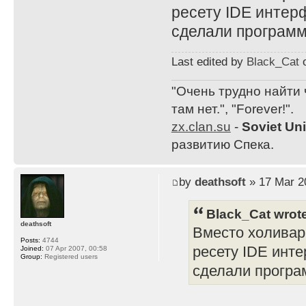
ресету IDE интерф
сделали программ
Last edited by
Black_Cat
o
"Очень трудно найти 
там нет.", "Forever!".
zx.clan.su
-
Soviet Un
развитию Спека.
by
deathsoft
» 17 Mar 2
Black_Cat wrot
deathsoft
Вместо холивар
Posts:
4744
ресету IDE интер
Joined:
07 Apr 2007, 00:58
Group:
Registered users
сделали програ