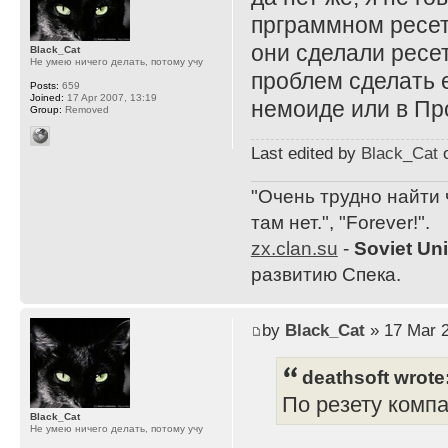
прграммном ресет
они сделали ресе
Black_Cat
Не умею ничего делать, потому учу
проблем сделать 
Posts:
659
Joined:
17 Apr 2007, 13:19
немоиде или в П
Group:
Removed
Last edited by
Black_Cat
o
"Очень трудно найти 
там нет.", "Forever!".
zx.clan.su
-
Soviet Un
развитию Спека.
by
Black_Cat
» 17 Mar 2
deathsoft wrote
По резету компа
Black_Cat
Не умею ничего делать, потому учу