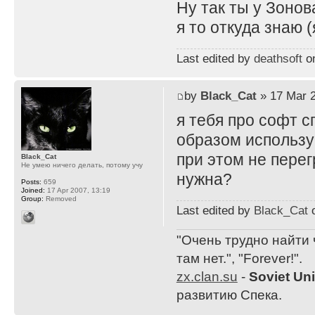
Ну так ты у Зонов
я то откуда знаю 
Last edited by
deathsoft
on
by
Black_Cat
» 17 Mar 2
я тебя про софт с
образом использу
при этом не перег
Black_Cat
Не умею ничего делать, потому учу
нужна?
Posts:
659
Joined:
17 Apr 2007, 13:19
Group:
Removed
Last edited by
Black_Cat
o
"Очень трудно найти 
там нет.", "Forever!".
zx.clan.su
-
Soviet Un
развитию Спека.