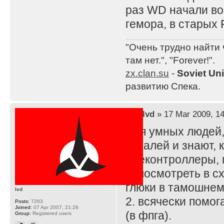
раз WD начали во
гемора, в старых 
"Очень трудно найти 
там нет.", "Forever!".
zx.clan.su
-
Soviet Un
развитию Спека.
by
lvd
» 17 Mar 2009, 14
Для умных людей,
деталей и знают, 
идеконтроллеры, 
1. посмотреть в с
глюки в тамошнем
lvd
2. всячески помо
Posts:
7263
Joined:
07 Apr 2007, 21:28
(в фпга).
Group:
Registered users