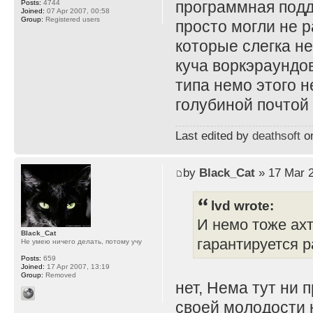
программная подд
Posts:
4744
Joined:
07 Apr 2007, 00:58
Group:
Registered users
просто могли не 
которые слегка не
куча воркэраундов
типа немо этого н
голубиной почтой 
Last edited by
deathsoft
on
by
Black_Cat
» 17 Mar 2
lvd wrote:
И немо тоже ахт
Black_Cat
гарантируется р
Не умею ничего делать, потому учу
Posts:
659
Joined:
17 Apr 2007, 13:19
Group:
Removed
нет, Нема тут ни п
своей молодости н