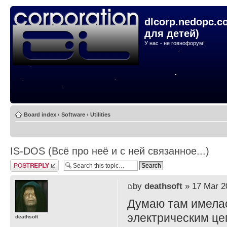
dlcorp.nedopc.c
для детей)
У нас - не говнофорум!
Board index
‹
Software
‹
Utilities
IS-DOS (Всё про неё и с ней связанное...)
Post a reply
by
deathsoft
» 17 Mar 2
Думаю там имелас
электрическим це
deathsoft