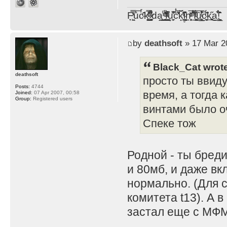
F̞͖̭̿̔ͯu̐̅cͬ̑ͩk̨̤̳͇̮̭̪̠̽̿̓̆ͭͩ ̷̩̰͎̩͓̘̾̀ͬ̊ͭ͛ͅda̝̺͙̬͎̝̾͟ ̰̜̝̯͉̯̖̓̎́ͨ̽ͫ͟f̟͇̭̀ͬͨͭ̐̚u̹̼̹̗̞͑̔͂͐̚cͭ̅̊̆̒̆ǩ̝̩̯́ͥ̔̍̑ḭ͓͍̳̬ͦ̽͂n͍͎͈̈̅ͩͬ ̊ͫ̂̾̑̈́f̲͚͉͓͗̋́ͧͦ̅ȗ͇̲̻͈̲̅̎͗͒ͭ͡c̬̟̠̹̯̈́ͩ͘ͅk̫̠̻̋͜a̲͒̾̇!͙͕̺͉̗̩̲̂̏̄̀
by
deathsoft
» 17 Mar 2
Black_Cat wrot
deathsoft
просто ты ввиду
Posts:
4744
время, а тогда 
Joined:
07 Apr 2007, 00:58
Group:
Registered users
винтами было оч
Спеке тож
Родной - ты бред
и 80мб, и даже вк
нормально. (Для 
комитета t13). А 
застал еще с МФМ