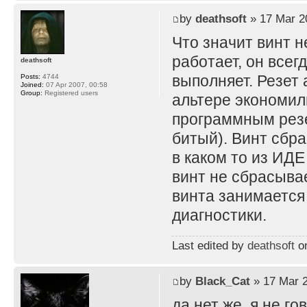
by
deathsoft
» 17 Mar 2
Что значит винт н
работает, он всег
deathsoft
выполняет. Резет 
Posts:
4744
Joined:
07 Apr 2007, 00:58
Group:
Registered users
альтере экономили
программным резе
битый). Винт сбр
в каком то из ИДЕ
винт не сбрасыва
винта занимается 
диагностики.
Last edited by
deathsoft
on
by
Black_Cat
» 17 Mar 2
да нет же, я не г