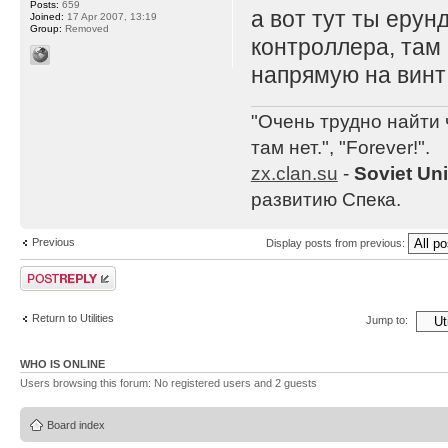
Posts:
659
а вот тут ты ерун
Joined:
17 Apr 2007, 13:19
Group:
Removed
контроллера, там
напрямую на винт
"Очень трудно найти 
там нет.", "Forever!".
zx.clan.su
-
Soviet Un
развитию Спека.
Previous
Display posts from previous:
Post a reply
Return to Utilities
Jump to:
WHO IS ONLINE
Users browsing this forum: No registered users and 2 guests
Board index