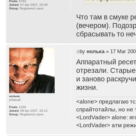
Posts:
4744
Joined:
07 Apr 2007, 00:58
Group:
Registered users
Что там в смуке р
(вечером). Подоз
сбрасывать то неч
by
нолька
» 17 Mar 200
Аппаратный ресет
отрезали. Старые
и заново раскручи
жизни.
нолька
рОвный
<alone> предлагаю тс
Posts:
1200
спрайтотайлы, но не 
Joined:
08 Apr 2007, 20:12
Group:
Registered users
<LordVader> alone: яг
<LordVader> атм реж