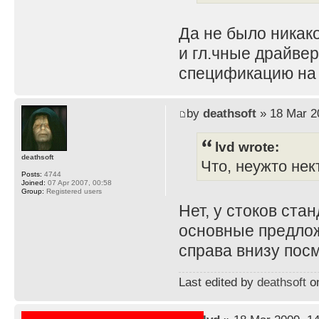
Да не было никак
и гл.чные драйве
спецификацию на 
by
deathsoft
» 18 Mar 2
lvd wrote:
deathsoft
Что, неужто не
Posts:
4744
Joined:
07 Apr 2007, 00:58
Group:
Registered users
Нет, у стоков ста
основные предложе
справа внизу посм
Last edited by
deathsoft
on