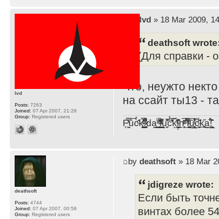
by
lvd
» 18 Mar 2009, 14
deathsoft wrote
(Для справки - 
Что, неужто нект
lvd
на ссайт ты13 - т
Posts:
7263
Joined:
07 Apr 2007, 21:28
Group:
Registered users
F̞͖̭̿̔ͯu̐̅cͬ̑ͩk̨̤̳͇̮̭̪̠̽̿̓̆ͭͩ ̷̩̰͎̩͓̘̾̀ͬ̊ͭ͛ͅda̝̺͙̬͎̝̾͟ ̰̜̝̯͉̯̖̓̎́ͨ̽ͫ͟f̟͇̭̀ͬͨͭ̐̚u̹̼̹̗̞͑̔͂͐̚cͭ̅̊̆̒̆ǩ̝̩̯́ͥ̔̍̑ḭ͓͍̳̬ͦ̽͂n͍͎͈̈̅ͩͬ ̊ͫ̂̾̑̈́f̲͚͉͓͗̋́ͧͦ̅ȗ͇̲̻͈̲̅̎͗͒ͭ͡c̬̟̠̹̯̈́ͩ͘ͅk̫̠̻̋͜a̲͒̾̇!͙͕̺͉̗̩̲̂̏̄̀
by
deathsoft
» 18 Mar 2
jdigreze wrote:
deathsoft
Если быть точн
Posts:
4744
винтах более 5
Joined:
07 Apr 2007, 00:58
Group:
Registered users