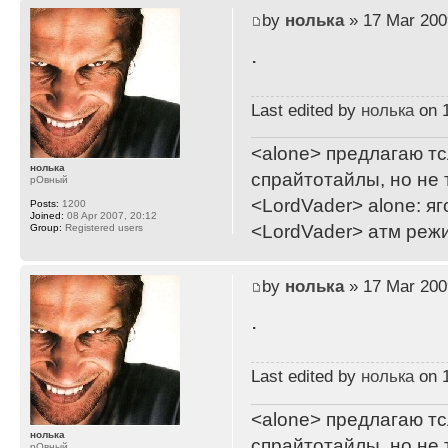
by
нолька
» 17 Mar 200
.
Last edited by
нолька
on 1
<alone> предлагаю тс
нолька
спрайтотайлы, но не 
рОвный
<LordVader> alone: яг
Posts:
1200
Joined:
08 Apr 2007, 20:12
<LordVader> атм реж
Group:
Registered users
by
нолька
» 17 Mar 200
.
Last edited by
нолька
on 1
<alone> предлагаю тс
нолька
спрайтотайлы, но не 
рОвный