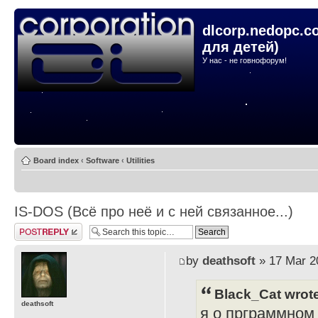
dlcorp.nedopc.c
для детей)
У нас - не говнофорум!
Board index
‹
Software
‹
Utilities
IS-DOS (Всё про неё и с ней связанное...)
Post a reply
by
deathsoft
» 17 Mar 2
Black_Cat wrot
deathsoft
я о прграммном 