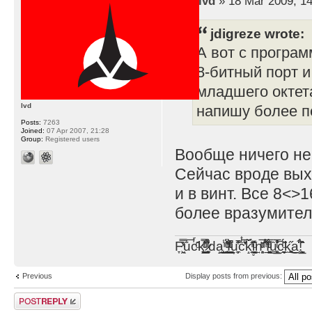
by
lvd
» 18 Mar 2009, 14
jdigreze wrote:
А вот с програм
8-битный порт и
младшего октета
lvd
напишу более п
Posts:
7263
Joined:
07 Apr 2007, 21:28
Group:
Registered users
Вообще ничего не
Сейчас вроде выхо
и в винт. Все 8<>
более вразумител
F̞͖̭̿̔ͯu̐̅cͬ̑ͩk̨̤̳͇̮̭̪̠̽̿̓̆ͭͩ ̷̩̰͎̩͓̘̾̀ͬ̊ͭ͛ͅda̝̺͙̬͎̝̾͟ ̰̜̝̯͉̯̖̓̎́ͨ̽ͫ͟f̟͇̭̀ͬͨͭ̐̚u̹̼̹̗̞͑̔͂͐̚cͭ̅̊̆̒̆ǩ̝̩̯́ͥ̔̍̑ḭ͓͍̳̬ͦ̽͂n͍͎͈̈̅ͩͬ ̊ͫ̂̾̑̈́f̲͚͉͓͗̋́ͧͦ̅ȗ͇̲̻͈̲̅̎͗͒ͭ͡c̬̟̠̹̯̈́ͩ͘ͅk̫̠̻̋͜a̲͒̾̇!͙͕̺͉̗̩̲̂̏̄̀
Previous
Display posts from previous:
Post a reply