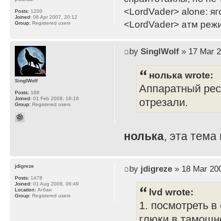
<LordVader> alone: яг
Posts:
1200
Joined:
08 Apr 2007, 20:12
<LordVader> атм реж
Group:
Registered users
by
SinglWolf
» 17 Mar 2
нолька wrote:
SinglWolf
Аппаратный рес
Posts:
168
Joined:
01 Feb 2009, 16:16
отрезали.
Group:
Registered users
нолька
, эта тема
jdigreze
by
jdigreze
» 18 Mar 200
Posts:
1478
Joined:
01 Aug 2008, 06:49
lvd wrote:
Location:
Агбан
Group:
Registered users
1. посмотреть в
глюки в тамошн